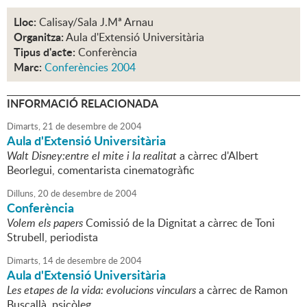
Lloc:
Calisay/Sala J.Mª Arnau
Organitza:
Aula d'Extensió Universitària
Tipus d'acte:
Conferència
Marc:
Conferències 2004
INFORMACIÓ RELACIONADA
Dimarts,
21
de
desembre
de
2004
Aula d'Extensió Universitària
Walt Disney:entre el mite i la realitat
a càrrec d'Albert
Beorlegui, comentarista cinematogràfic
Dilluns,
20
de
desembre
de
2004
Conferència
Volem els papers
Comissió de la Dignitat a càrrec de Toni
Strubell, periodista
Dimarts,
14
de
desembre
de
2004
Aula d'Extensió Universitària
Les etapes de la vida: evolucions vinculars
a càrrec de Ramon
Buscallà, psicòleg