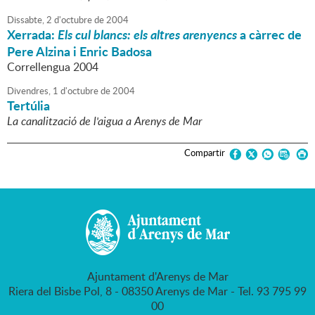
Dissabte,
2
d'
octubre
de
2004
Xerrada:
Els cul blancs: els altres arenyencs
a càrrec de
Pere Alzina i Enric Badosa
Correllengua 2004
Divendres,
1
d'
octubre
de
2004
Tertúlia
La canalització de l'aigua a Arenys de Mar
Compartir
Ajuntament d'Arenys de Mar
Riera del Bisbe Pol, 8 - 08350 Arenys de Mar - Tel. 93 795 99
00