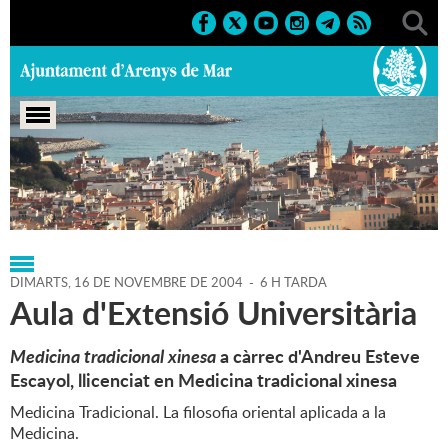
Portada
>
Regidories
>
Cultura
>
Agenda
>
16-11-2004
DIMARTS,
16
DE
NOVEMBRE
DE
2004
-
6 H TARDA
Aula d'Extensió Universitària
Medicina tradicional xinesa
a càrrec d'Andreu Esteve
Escayol, llicenciat en Medicina tradicional xinesa
Medicina Tradicional. La filosofia oriental aplicada a la
Medicina.