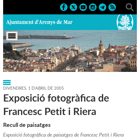
Portada
>
Regidories
>
Cultura
>
Agenda
>
01-04-2005
DIVENDRES,
1
D'
ABRIL
DE
2005
Exposició fotogràfica de
Francesc Petit i Riera
Recull de paisatges
Exposició fotogràfica de paisatges de Francesc Petit i Riera