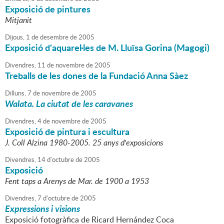
Exposició de pintures
Mitjanit
Dijous,
1
de
desembre
de
2005
Exposició d'aquarel·les de M. Lluïsa Gorina (Magogi)
Divendres,
11
de
novembre
de
2005
Treballs de les dones de la Fundació Anna Sàez
Dilluns,
7
de
novembre
de
2005
Walata. La ciutat de les caravanes
Divendres,
4
de
novembre
de
2005
Exposició de pintura i escultura
J. Coll Alzina 1980-2005. 25 anys d'exposicions
Divendres,
14
d'
octubre
de
2005
Exposició
Fent taps a Arenys de Mar. de 1900 a 1953
Divendres,
7
d'
octubre
de
2005
Expressions i visions
Exposició fotogràfica de Ricard Hernández Coca