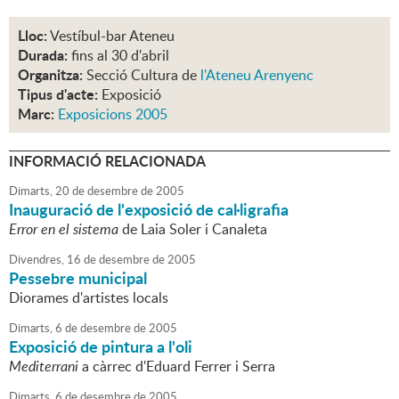
Lloc:
Vestíbul-bar Ateneu
Durada:
fins al 30 d'abril
Organitza:
Secció Cultura de
l'Ateneu Arenyenc
Tipus d'acte:
Exposició
Marc:
Exposicions 2005
INFORMACIÓ RELACIONADA
Dimarts,
20
de
desembre
de
2005
Inauguració de l'exposició de cal·ligrafia
Error en el sistema
de Laia Soler i Canaleta
Divendres,
16
de
desembre
de
2005
Pessebre municipal
Diorames d'artistes locals
Dimarts,
6
de
desembre
de
2005
Exposició de pintura a l'oli
Mediterrani
a càrrec d'Eduard Ferrer i Serra
Dimarts,
6
de
desembre
de
2005