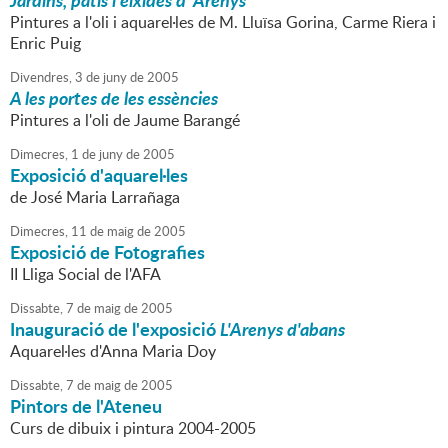
Jardins, patis i eixides d´Arenys
Pintures a l'oli i aquarel·les de M. Lluïsa Gorina, Carme Riera i
Enric Puig
Divendres,
3
de
juny
de
2005
A les portes de les essències
Pintures a l'oli de Jaume Barangé
Dimecres,
1
de
juny
de
2005
Exposició d'aquarel·les
de José Maria Larrañaga
Dimecres,
11
de
maig
de
2005
Exposició de Fotografies
II Lliga Social de l'AFA
Dissabte,
7
de
maig
de
2005
Inauguració de l'exposició
L'Arenys d'abans
Aquarel·les d'Anna Maria Doy
Dissabte,
7
de
maig
de
2005
Pintors de l'Ateneu
Curs de dibuix i pintura 2004-2005