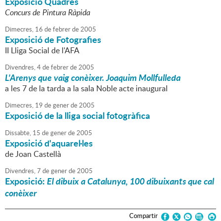
Exposició Quadres
Concurs de Pintura Ràpida
Dimecres,
16
de
febrer
de
2005
Exposició de Fotografies
II Lliga Social de l'AFA
Divendres,
4
de
febrer
de
2005
L'Arenys que vaig conèixer. Joaquim Mollfulleda
a les 7 de la tarda a la sala Noble acte inaugural
Dimecres,
19
de
gener
de
2005
Exposició de la lliga social fotogràfica
Dissabte,
15
de
gener
de
2005
Exposició d'aquarel·les
de Joan Castellà
Divendres,
7
de
gener
de
2005
Exposició:
El dibuix a Catalunya, 100 dibuixants que cal
conèixer
Compartir