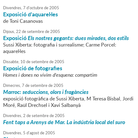
Divendres,
7
d'
octubre
de
2005
Exposició d'aquarel·les
de Toni Casanovas
Dijous,
22
de
setembre
de
2005
Exposició
Els nostres gegants: dues mirades, dos estils
Sussi Xiberta: fotografia i surrealisme; Carme Porcel:
aquarel·les
Dissabte,
10
de
setembre
de
2005
Exposició de fotografies
Homes i dones no vivim d'esquena: compartim
Dimecres,
7
de
setembre
de
2005
Marroc: seduccions, olors i fragàncies
exposició fotogràfica de Sussi Xiberta, M Teresa Bisbal, Jordi
Moré, Raül Drechsel i Xavi Salbanyà
Divendres,
2
de
setembre
de
2005
Fent taps a Arenys de Mar. La indústria local del suro
Divendres,
5
d'
agost
de
2005