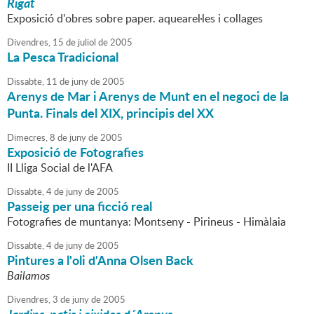
Rigat
Exposició d'obres sobre paper. aquearel·les i collages
Divendres,
15
de
juliol
de
2005
La Pesca Tradicional
Dissabte,
11
de
juny
de
2005
Arenys de Mar i Arenys de Munt en el negoci de la
Punta. Finals del XIX, principis del XX
Dimecres,
8
de
juny
de
2005
Exposició de Fotografies
II Lliga Social de l'AFA
Dissabte,
4
de
juny
de
2005
Passeig per una ficció real
Fotografies de muntanya: Montseny - Pirineus - Himàlaia
Dissabte,
4
de
juny
de
2005
Pintures a l'oli d'Anna Olsen Back
Bailamos
Divendres,
3
de
juny
de
2005