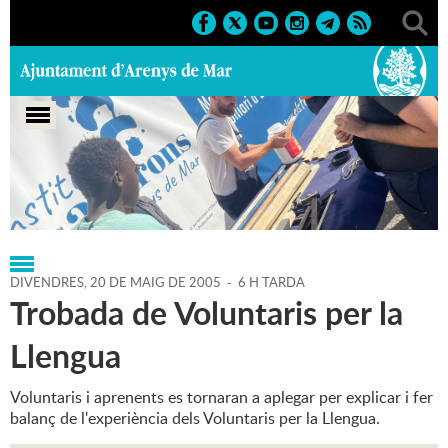
Portada
>
Regidories
>
Educació
>
Agenda
>
20-05-2005
DIVENDRES,
20
DE
MAIG
DE
2005
-
6 H TARDA
Trobada de Voluntaris per la
Llengua
Voluntaris i aprenents es tornaran a aplegar per explicar i fer
balanç de l'experiència dels Voluntaris per la Llengua.