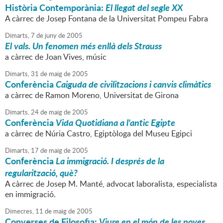
Història Contemporània:
El llegat del segle XX
A càrrec de Josep Fontana de la Universitat Pompeu Fabra
Dimarts,
7
de
juny
de
2005
El vals. Un fenomen més enllà dels Strauss
a càrrec de Joan Vives, músic
Dimarts,
31
de
maig
de
2005
Conferència
Caiguda de civilitzacions i canvis climàtics
a càrrec de Ramon Moreno, Universitat de Girona
Dimarts,
24
de
maig
de
2005
Conferència
Vida Quotidiana a l'antic Egipte
a càrrec de Núria Castro, Egiptòloga del Museu Egipci
Dimarts,
17
de
maig
de
2005
Conferència
La immigració. I després de la
regularització, què?
A càrrec de Josep M. Manté, advocat laboralista, especialista
en immigració.
Dimecres,
11
de
maig
de
2005
Converses de Filosofia:
Viure en el món de les noves