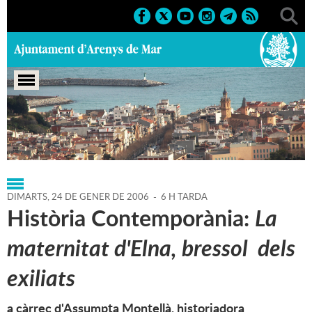
Portada
>
Regidories
>
Cultura
>
Agenda
>
24-01-2006
DIMARTS,
24
DE
GENER
DE
2006
-
6 H TARDA
Història Contemporània:
La
maternitat d'Elna, bressol dels
exiliats
a càrrec d'Assumpta Montellà, historiadora