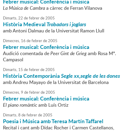
Febrer musical: Conferència i música
La Música de Cambra
a càrrec de Ferran Vilanova
Dimarts,
22
de
febrer
de
2005
Història Medieval
Trobadors i joglars
amb Antoni Dalmau de la Universitat Ramon Llull
Dimecres,
16
de
febrer
de
2005
Febrer musical: Conferència i música
Audició comentada de
Peer Gint de Grieg
amb Rosa Mª.
Campasol
Dimarts,
15
de
febrer
de
2005
Història Contemporània
Segle xx,segle de les dones
amb Andreu Mayayo de la Universitat de Barcelona
Dimecres,
9
de
febrer
de
2005
Febrer musical: Conferència i música
El piano romàntic
amb Luís Ortiz
Dimarts,
8
de
febrer
de
2005
Poesia i Música amb Teresa Martín Taffarel
Recital i cant amb Dídac Rocher i Carmen Castellanos,