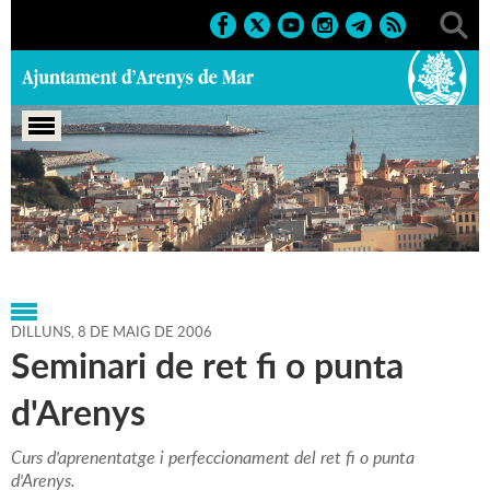
Portada
>
Regidories
>
Cultura
>
Museu d'Arenys de
Mar
>
Agenda
>
08-05-2006
DILLUNS,
8
DE
MAIG
DE
2006
Seminari de ret fi o punta
d'Arenys
Curs d'aprenentatge i perfeccionament del ret fi o punta
d'Arenys.