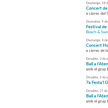
Diumenge,
18
d
Concert de
a càrrec del 
Divendres,
9
de
Festival de
Beach & Swi
Diumenge,
4
de
Concert Ho
a càrrec de l
Dissabte,
3
de
j
Ball a l'Ate
amb el grup 
Dissabte,
3
de
j
7a Festa'l 
Dissabte,
27
de
Ball a l'Ate
amb el grup 