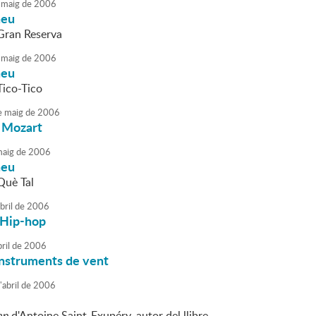
maig
de
2006
neu
Gran Reserva
maig
de
2006
neu
Tico-Tico
e
maig
de
2006
 Mozart
aig
de
2006
neu
Què Tal
bril
de
2006
 Hip-hop
ril
de
2006
instruments de vent
'
abril
de
2006
ep
d'Antoine Saint-Exupéry, autor del llibre