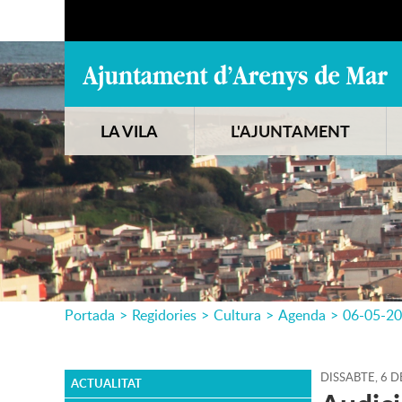
LA VILA
L'AJUNTAMENT
Portada
>
Regidories
>
Cultura
>
Agenda
>
06-05-2
DISSABTE,
6
D
ACTUALITAT