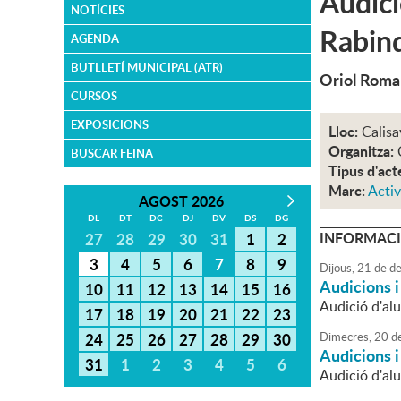
Audici
NOTÍCIES
Rabind
AGENDA
BUTLLETÍ MUNICIPAL (ATR)
Oriol Roman
CURSOS
EXPOSICIONS
Lloc:
Calisa
Organitza:
BUSCAR FEINA
Tipus d'act
Marc:
Activ
AGOST 2026
DL
DT
DC
DJ
DV
DS
DG
INFORMACI
27
28
29
30
31
1
2
3
4
5
6
7
8
9
Dijous,
21
de
de
Audicions 
10
11
12
13
14
15
16
Audició d'alu
17
18
19
20
21
22
23
24
25
26
27
28
29
30
Dimecres,
20
d
Audicions 
31
1
2
3
4
5
6
Audició d'al