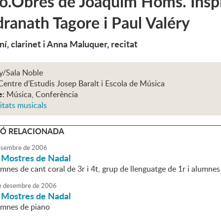
ó.Obres de Joaquim Homs. Inspi
ranath Tagore i Paul Valéry
í, clarinet i Anna Maluquer, recitat
y/Sala Noble
Centre d'Estudis Josep Baralt i Escola de Música
e:
Música, Conferència
itats musicals
Ó RELACIONADA
sembre
de
2006
i Mostres de Nadal
mnes de cant coral de 3r i 4t, grup de llenguatge de 1r i alumnes
e
desembre
de
2006
i Mostres de Nadal
umnes de piano