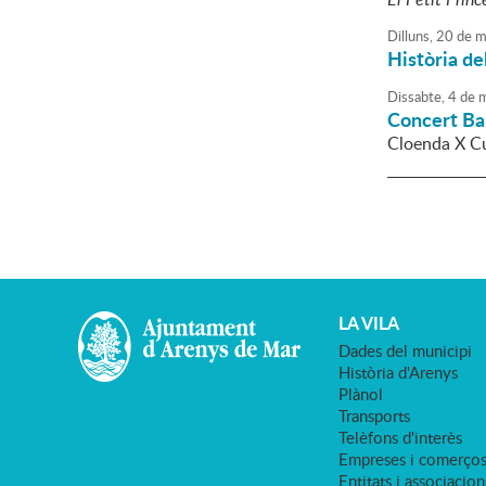
Dilluns,
20
de
m
Història de
Dissabte,
4
de
m
Concert Ba
Cloenda X Cu
LA VILA
Dades del municipi
Història d'Arenys
Plànol
Transports
Telèfons d'interès
Empreses i comerço
Entitats i associacion