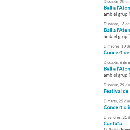
Dissabte,
20
de
Ball a l'Ate
amb el grup 
Dissabte,
13
de
Ball a l'Ate
amb el grup 
Dimecres,
10
d
Concert de
Dissabte,
6
de
m
Ball a l'Ate
amb el grup 
Dissabte,
29
d'
a
Festival de
Dimarts,
25
d'
ab
Concert d'
Divendres,
21
d
Cantata
El Petit Prínc