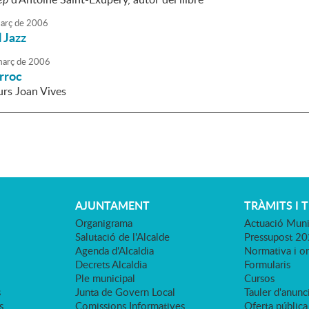
arç
de
2006
l Jazz
arç
de
2006
rroc
rs Joan Vives
AJUNTAMENT
TRÀMITS I 
Organigrama
Actuació Muni
Salutació de l'Alcalde
Pressupost 2
Agenda d'Alcaldia
Normativa i o
Decrets Alcaldia
Formularis
Ple municipal
Cursos
s
Junta de Govern Local
Tauler d'anunci
s
Comissions Informatives
Oferta pública