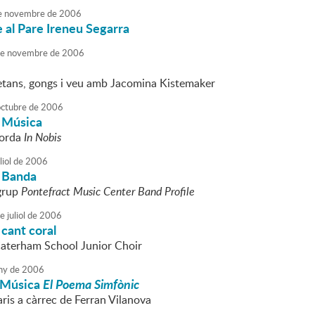
e
novembre
de
2006
al Pare Ireneu Segarra
e
novembre
de
2006
etans, gongs i veu amb Jacomina Kistemaker
octubre
de
2006
 Música
corda
In Nobis
liol
de
2006
 Banda
 grup
Pontefract Music Center Band Profile
e
juliol
de
2006
cant coral
Caterham School Junior Choir
ny
de
2006
 Música
El Poema Simfònic
is a càrrec de Ferran Vilanova