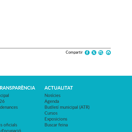
Compartir
TRANSPARÈNCIA
ACTUALITAT
cipal
Notícies
026
Agenda
rdenances
Butlletí municipal (ATR)
Cursos
Exposicions
s oficials
Buscar feina
 d'ocupació