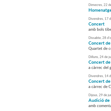
Dimecres,
22
d
Homenatge 
Divendres,
17
d
Concert
amb bols tib
Dissabte,
28
d'
Concert de
Quartet de 
Dilluns,
24
de
ju
Concert de
a càrrec del
Divendres,
14
d
Concert de 
a càrrec de 
Dijous,
29
de
ju
Audició de
amb comentar