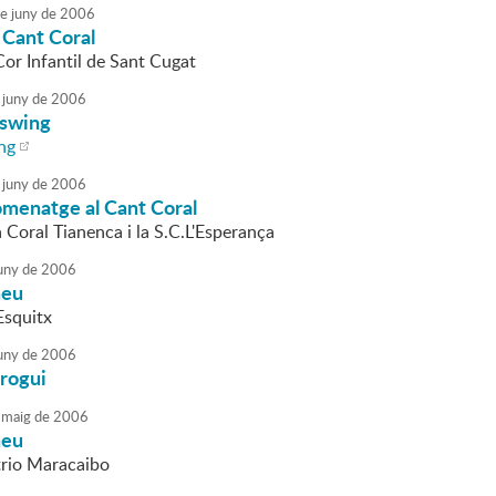
e
juny
de
2006
 Cant Coral
Cor Infantil de Sant Cugat
juny
de
2006
 swing
ng
juny
de
2006
menatge al Cant Coral
a Coral Tianenca i la S.C.L'Esperança
uny
de
2006
neu
Esquitx
uny
de
2006
Grogui
maig
de
2006
neu
trio Maracaibo