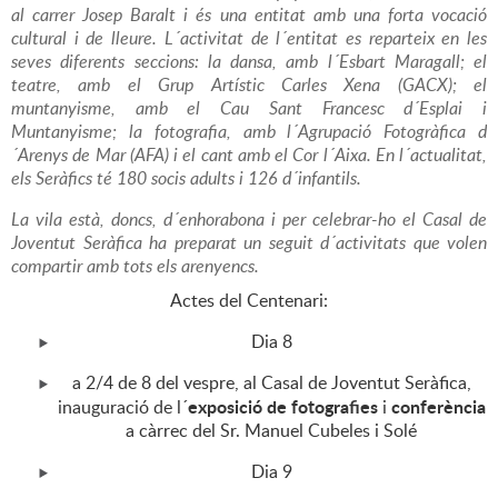
al carrer Josep Baralt i és una entitat amb una forta vocació
cultural i de lleure. L´activitat de l´entitat es reparteix en les
seves diferents seccions: la dansa, amb l´Esbart Maragall; el
teatre, amb el Grup Artístic Carles Xena (GACX); el
muntanyisme, amb el Cau Sant Francesc d´Esplai i
Muntanyisme; la fotografia, amb l´Agrupació Fotogràfica d
´Arenys de Mar (AFA) i el cant amb el Cor l´Aixa. En l´actualitat,
els Seràfics té 180 socis adults i 126 d´infantils.
La vila està, doncs, d´enhorabona i per celebrar-ho el Casal de
Joventut Seràfica ha preparat un seguit d´activitats que volen
compartir amb tots els arenyencs.
Actes del Centenari:
Dia 8
a 2/4 de 8 del vespre, al Casal de Joventut Seràfica,
exposició de fotografies
conferència
inauguració de l´
i
a càrrec del Sr. Manuel Cubeles i Solé
Dia 9