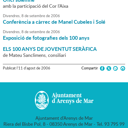
amb la participació del Cor l'Aixa
Divendres,
8
de
setembre
de
2006
Conferència a càrrec de Manel Cubeles i Solé
Divendres,
8
de
setembre
de
2006
Exposició de fotografies dels 100 anys
ELS 100 ANYS DE JOVENTUT SERÀFICA
de Mateu Sanclimens, consiliari
Publicat
l'
11
d'
agost
de
2006
Compartir
Ajuntament d'Arenys de Mar
Riera del Bisbe Pol, 8 - 08350 Arenys de Mar - Tel. 93 795 99