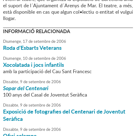
el suport de l´Ajuntament d´Arenys de Mar. El teatre, a més,
està disponible en cas que algun col•lectiu o entitat el vulgui
llogar.
INFORMACIÓ RELACIONADA
Diumenge,
17
de
setembre
de
2006
Roda d'Esbarts Veterans
Diumenge,
10
de
setembre
de
2006
Xocolatada i jocs infantils
amb la participació del Cau Sant Francesc
Dissabte,
9
de
setembre
de
2006
Sopar del Centenari
100 anys del Casal de Joventut Seràfica
Dissabte,
9
de
setembre
de
2006
Exposició de fotografies del Centenari de Joventut
Seràfica
Dissabte,
9
de
setembre
de
2006
Ofici solemne