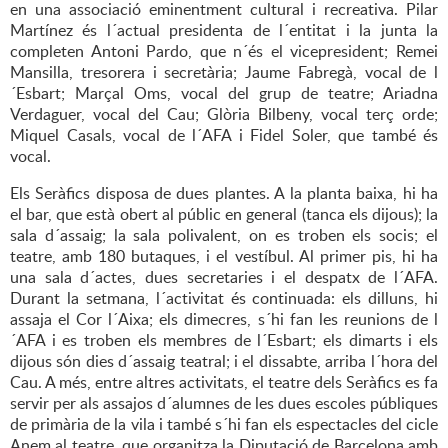
en una associació eminentment cultural i recreativa. Pilar
Martínez és l´actual presidenta de l´entitat i la junta la
completen Antoni Pardo, que n´és el vicepresident; Remei
Mansilla, tresorera i secretària; Jaume Fabregà, vocal de l
´Esbart; Marçal Oms, vocal del grup de teatre; Ariadna
Verdaguer, vocal del Cau; Glòria Bilbeny, vocal terç orde;
Miquel Casals, vocal de l´AFA i Fidel Soler, que també és
vocal.
Els Seràfics disposa de dues plantes. A la planta baixa, hi ha
el bar, que està obert al públic en general (tanca els dijous); la
sala d´assaig; la sala polivalent, on es troben els socis; el
teatre, amb 180 butaques, i el vestíbul. Al primer pis, hi ha
una sala d´actes, dues secretaries i el despatx de l´AFA.
Durant la setmana, l´activitat és continuada: els dilluns, hi
assaja el Cor l´Aixa; els dimecres, s´hi fan les reunions de l
´AFA i es troben els membres de l´Esbart; els dimarts i els
dijous són dies d´assaig teatral; i el dissabte, arriba l´hora del
Cau. A més, entre altres activitats, el teatre dels Seràfics es fa
servir per als assajos d´alumnes de les dues escoles públiques
de primària de la vila i també s´hi fan els espectacles del cicle
Anem al teatre, que organitza la Diputació de Barcelona amb