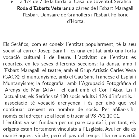
a 1/4 de 7 de la tarda, al Casal de Joventut Seràfica
Roda d´Esbarts Veterans
a càrrec de l'Esbart Maragall,
l'Esbart Dansaire de Granollers i l'Esbart Folkoric
d'Horta.
Els Seràfics, com es coneix l´entitat popularment, té la seu
social al carrer Josep Baralt i és una entitat amb una forta
vocació cultural i de lleure. L´activitat de l´entitat es
reparteix en les seves diferents seccions: la dansa, amb l
´Esbart Maragall; el teatre, amb el Grup Artístic Carles Xena
(GACX); el muntanyisme, amb el Cau Sant Francesc d´Esplai i
Muntanyisme; la fotografia, amb l´Agrupació Fotogràfica d
´Arenys de Mar (AFA) i el cant amb el Cor l´Aixa. En l
´actualitat, els Seràfics té 180 socis adults i 126 d´infantils. L
´associació té vocació arenyenca i és per això que vol
continuar creixent en nombre de socis. Per afiliar-s´hi,
només cal adreçar-se al local o trucar al 93 792 10 01.
L´entitat va ser fundada per un pare caputxí i, per tant, els
orígens estan fortament vinculats a l´Església. Avui en dia es
manté aquest vincle, però el pas del temps l´ha reconvertit