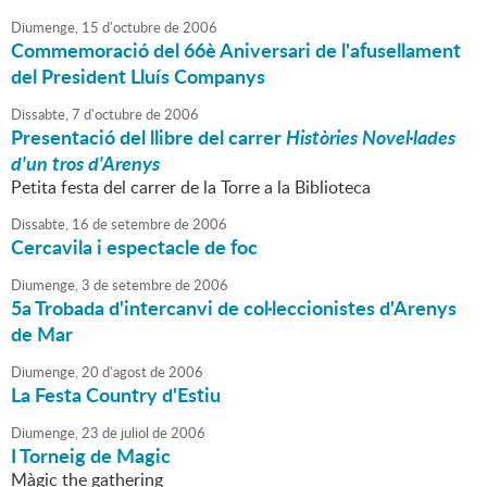
Diumenge,
15
d'
octubre
de
2006
Commemoració del 66è Aniversari de l'afusellament
del President Lluís Companys
Dissabte,
7
d'
octubre
de
2006
Presentació del llibre del carrer
Històries Novel·lades
d'un tros d'Arenys
Petita festa del carrer de la Torre a la Biblioteca
Dissabte,
16
de
setembre
de
2006
Cercavila i espectacle de foc
Diumenge,
3
de
setembre
de
2006
5a Trobada d'intercanvi de col·leccionistes d'Arenys
de Mar
Diumenge,
20
d'
agost
de
2006
La Festa Country d'Estiu
Diumenge,
23
de
juliol
de
2006
I Torneig de Magic
Màgic the gathering