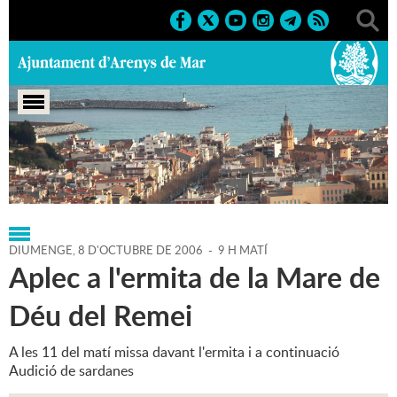
Portada
>
Regidories
>
Cultura
>
Agenda
>
08-10-2006
DIUMENGE,
8
D'
OCTUBRE
DE
2006
-
9 H MATÍ
Aplec a l'ermita de la Mare de
Déu del Remei
A les 11 del matí missa davant l'ermita i a continuació
Audició de sardanes