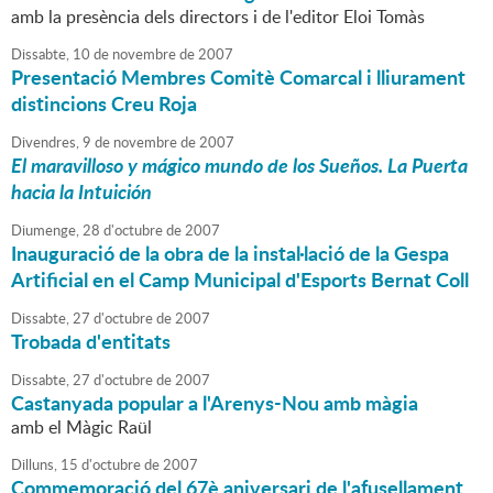
amb la presència dels directors i de l'editor Eloi Tomàs
Dissabte,
10
de
novembre
de
2007
Presentació Membres Comitè Comarcal i lliurament
distincions Creu Roja
Divendres,
9
de
novembre
de
2007
El maravilloso y mágico mundo de los Sueños. La Puerta
hacia la Intuición
Diumenge,
28
d'
octubre
de
2007
Inauguració de la obra de la instal·lació de la Gespa
Artificial en el Camp Municipal d'Esports Bernat Coll
Dissabte,
27
d'
octubre
de
2007
Trobada d'entitats
Dissabte,
27
d'
octubre
de
2007
Castanyada popular a l'Arenys-Nou amb màgia
amb el Màgic Raül
Dilluns,
15
d'
octubre
de
2007
Commemoració del 67è aniversari de l'afusellament