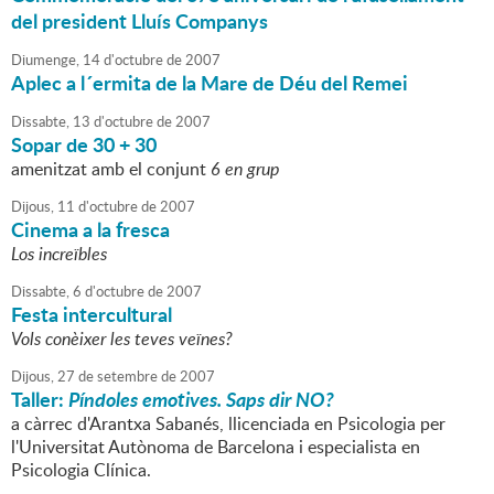
del president Lluís Companys
Diumenge,
14
d'
octubre
de
2007
Aplec a l´ermita de la Mare de Déu del Remei
Dissabte,
13
d'
octubre
de
2007
Sopar de 30 + 30
amenitzat amb el conjunt
6 en grup
Dijous,
11
d'
octubre
de
2007
Cinema a la fresca
Los increïbles
Dissabte,
6
d'
octubre
de
2007
Festa intercultural
Vols conèixer les teves veïnes?
Dijous,
27
de
setembre
de
2007
Taller:
Píndoles emotives. Saps dir NO?
a càrrec d'Arantxa Sabanés, llicenciada en Psicologia per
l'Universitat Autònoma de Barcelona i especialista en
Psicologia Clínica.