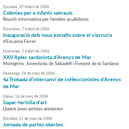
Dissabte,
29
d'
abril
de
2006
Colònies per a infants sahrauís
Reunió informativa per famílies acullidores
Divendres,
7
d'
abril
de
2006
Inauguració dels nous esmalts sobre el viacrucis
d'Encarna Ferrer
Diumenge,
2
d'
abril
de
2006
XXV Aplec sardanista d'Arenys de Mar
Montgrins, Jovenívola de Sabadell i Foment de la Sardana
Diumenge,
26
de
març
de
2006
4a Trobada d'intercanvi de col·leccionistes d'Arenys
de Mar
Dijous,
16
de
març
de
2006
Sopar-tertúlia d'art
Quatre joves artistes arenyencs
Dissabte,
11
de
març
de
2006
Jornada de portes obertes