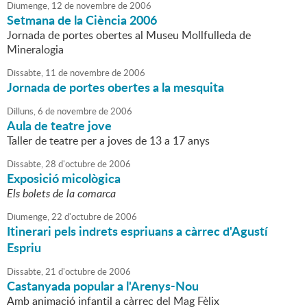
Diumenge,
12
de
novembre
de
2006
Setmana de la Ciència 2006
Jornada de portes obertes al Museu Mollfulleda de
Mineralogia
Dissabte,
11
de
novembre
de
2006
Jornada de portes obertes a la mesquita
Dilluns,
6
de
novembre
de
2006
Aula de teatre jove
Taller de teatre per a joves de 13 a 17 anys
Dissabte,
28
d'
octubre
de
2006
Exposició micològica
Els bolets de la comarca
Diumenge,
22
d'
octubre
de
2006
Itinerari pels indrets espriuans a càrrec d'Agustí
Espriu
Dissabte,
21
d'
octubre
de
2006
Castanyada popular a l'Arenys-Nou
Amb animació infantil a càrrec del Mag Fèlix