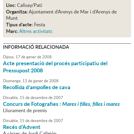
Lloc:
Calisay/Pati
Organitza:
Ajuntament d'Arenys de Mar i d'Arenys de
Munt
Tipus d'acte:
Festa
Marc:
Altres activitats
INFORMACIÓ RELACIONADA
Dijous,
17
de
gener
de
2008
Acte presentació del procés participatiu del
Pressupost 2008
Diumenge,
13
de
gener
de
2008
Recollida d'ampolles de cava
Dissabte,
15
de
desembre
de
2007
Concurs de Fotografies :
Mares i filles, filles i mares
Lliurament de premis
Dissabte,
15
de
desembre
de
2007
Recés d'Advent
A càrrec de Jordi Callejón