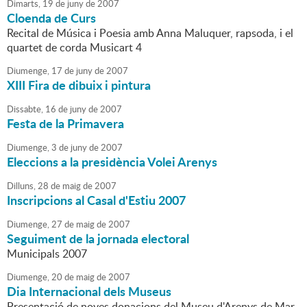
Dimarts,
19
de
juny
de
2007
Cloenda de Curs
Recital de Música i Poesia amb Anna Maluquer, rapsoda, i el
quartet de corda Musicart 4
Diumenge,
17
de
juny
de
2007
XIII Fira de dibuix i pintura
Dissabte,
16
de
juny
de
2007
Festa de la Primavera
Diumenge,
3
de
juny
de
2007
Eleccions a la presidència Volei Arenys
Dilluns,
28
de
maig
de
2007
Inscripcions al Casal d'Estiu 2007
Diumenge,
27
de
maig
de
2007
Seguiment de la jornada electoral
Municipals 2007
Diumenge,
20
de
maig
de
2007
Dia Internacional dels Museus
Presentació de noves donacions del Museu d'Arenys de Mar