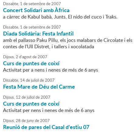
Dissabte,
1
de
setembre
de
2007
Concert Solidari amb Àfrica
a càrrec de Kabul babà, Junts, El nido del cuco i Traks.
Dissabte,
1
de
setembre
de
2007
Diada Solidària: Festa Infantil
amb el pallasso Paku Pillu, els jocs malabars de Circolate i els
contes de l'Ull Distret, i tallers i xocolatada
Dijous,
2
d'
agost
de
2007
Curs de puntes de coixí
Activitat per a nens i nenes de més de 6 anys
Dissabte,
14
de
juliol
de
2007
Festa Mare de Déu del Carme
Dijous,
12
de
juliol
de
2007
Curs de puntes de coixí
Activitat per nens i nenes de més de 6 anys
Dijous,
28
de
juny
de
2007
Reunió de pares del Casal d'estiu 07