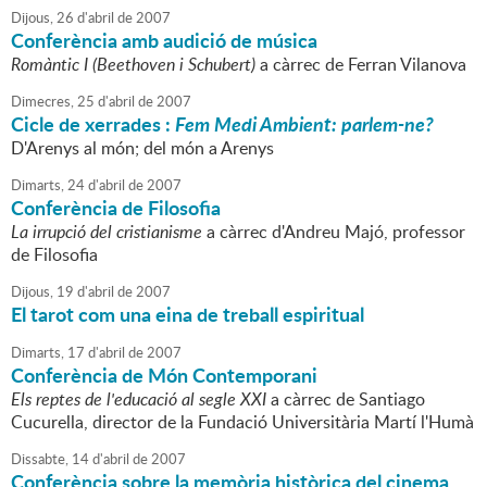
Dijous,
26
d'
abril
de
2007
Conferència amb audició de música
Romàntic I (Beethoven i Schubert)
a càrrec de Ferran Vilanova
Dimecres,
25
d'
abril
de
2007
Cicle de xerrades :
Fem Medi Ambient: parlem-ne?
D'Arenys al món; del món a Arenys
Dimarts,
24
d'
abril
de
2007
Conferència de Filosofia
La irrupció del cristianisme
a càrrec d'Andreu Majó, professor
de Filosofia
Dijous,
19
d'
abril
de
2007
El tarot com una eina de treball espiritual
Dimarts,
17
d'
abril
de
2007
Conferència de Món Contemporani
Els reptes de l'educació al segle XXI
a càrrec de Santiago
Cucurella, director de la Fundació Universitària Martí l'Humà
Dissabte,
14
d'
abril
de
2007
Conferència sobre la memòria històrica del cinema