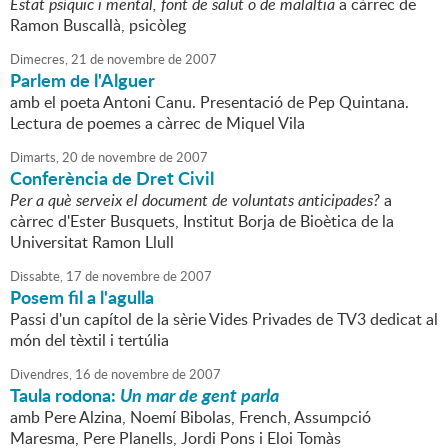
Estat psíquic i mental, font de salut o de malaltia
a càrrec de
Ramon Buscallà, psicòleg
Dimecres,
21
de
novembre
de
2007
Parlem de l'Alguer
amb el poeta Antoni Canu. Presentació de Pep Quintana.
Lectura de poemes a càrrec de Miquel Vila
Dimarts,
20
de
novembre
de
2007
Conferència de Dret Civil
Per a què serveix el document de voluntats anticipades?
a
càrrec d'Ester Busquets, Institut Borja de Bioètica de la
Universitat Ramon Llull
Dissabte,
17
de
novembre
de
2007
Posem fil a l'agulla
Passi d'un capítol de la sèrie Vides Privades de TV3 dedicat al
món del tèxtil i tertúlia
Divendres,
16
de
novembre
de
2007
Taula rodona:
Un mar de gent parla
amb Pere Alzina, Noemí Bibolas, French, Assumpció
Maresma, Pere Planells, Jordi Pons i Eloi Tomàs