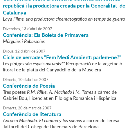
republicà i la productora creada per la Generalitat de
Catalunya
Laya Films, una productora cinematogràfica en temps de guerra
Divendres,
13
d'
abril
de
2007
Conferència: Els Bolets de Primavera
Múrgules i Rabassoles
Dijous,
12
d'
abril
de
2007
Cicle de xerrades "Fem Medi Ambient: parlem-ne?"
Les platges són espais naturals?¨
Recuperació de la vegetació
litoral de la platja del Canyadell o de la Musclera
Dimarts,
10
d'
abril
de
2007
Conferència de Poesia
Tres poetes
R.M. Rilke, A. Machado i M. Torres
a càrrec de
Gabriel Bou, llicenciat en Filologia Romànica i Hispànica
Dimarts,
20
de
març
de
2007
Conferència de literatura
Antonio Machado. El camino y los sueños
a càrrec de Teresa
Taffarell del Col·legi de Llicenciats de Barcelona