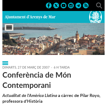
Portada
>
Regidories
>
Cultura
>
Agenda
>
27-03-2007
DIMARTS,
27
DE
MARÇ
DE
2007
-
6 H TARDA
Conferència de Món
Contemporani
Actualitat de l'Amèrica Llatina
a càrrec de Pilar Royo,
professora d'Història