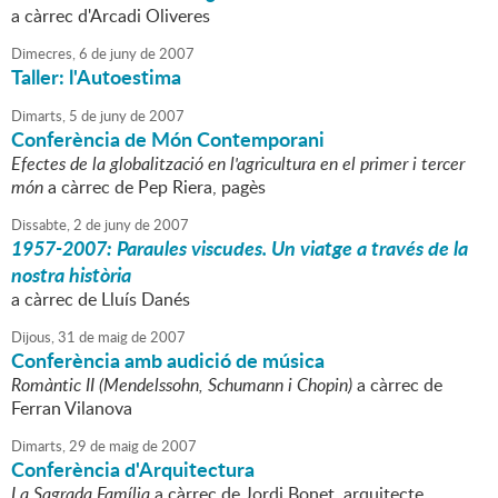
a càrrec d'Arcadi Oliveres
Dimecres,
6
de
juny
de
2007
Taller: l'Autoestima
Dimarts,
5
de
juny
de
2007
Conferència de Món Contemporani
Efectes de la globalització en l'agricultura en el primer i tercer
món
a càrrec de Pep Riera, pagès
Dissabte,
2
de
juny
de
2007
1957-2007: Paraules viscudes. Un viatge a través de la
nostra història
a càrrec de Lluís Danés
Dijous,
31
de
maig
de
2007
Conferència amb audició de música
Romàntic II (Mendelssohn, Schumann i Chopin)
a càrrec de
Ferran Vilanova
Dimarts,
29
de
maig
de
2007
Conferència d'Arquitectura
La Sagrada Família
a càrrec de Jordi Bonet, arquitecte