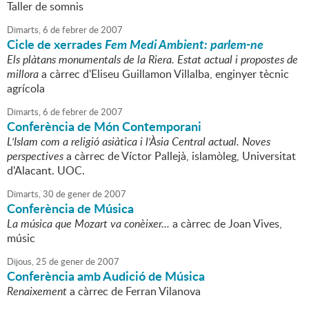
Taller de somnis
Dimarts,
6
de
febrer
de
2007
Cicle de xerrades
Fem Medi Ambient: parlem-ne
Els plàtans monumentals de la Riera. Estat actual i propostes de
millora
a càrrec d'Eliseu Guillamon Villalba, enginyer tècnic
agrícola
Dimarts,
6
de
febrer
de
2007
Conferència de Món Contemporani
L'Islam com a religió asiàtica i l'Àsia Central actual. Noves
perspectives
a càrrec de Víctor Pallejà, islamòleg, Universitat
d'Alacant. UOC.
Dimarts,
30
de
gener
de
2007
Conferència de Música
La música que Mozart va conèixer...
a càrrec de Joan Vives,
músic
Dijous,
25
de
gener
de
2007
Conferència amb Audició de Música
Renaixement
a càrrec de Ferran Vilanova