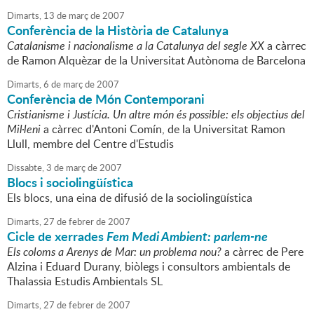
Dimarts,
13
de
març
de
2007
Conferència de la Història de Catalunya
Catalanisme i nacionalisme a la Catalunya del segle XX
a càrrec
de Ramon Alquèzar de la Universitat Autònoma de Barcelona
Dimarts,
6
de
març
de
2007
Conferència de Món Contemporani
Cristianisme i Justícia. Un altre món és possible: els objectius del
Mil·leni
a càrrec d'Antoni Comín, de la Universitat Ramon
Llull, membre del Centre d'Estudis
Dissabte,
3
de
març
de
2007
Blocs i sociolingüística
Els blocs, una eina de difusió de la sociolingüística
Dimarts,
27
de
febrer
de
2007
Cicle de xerrades
Fem Medi Ambient: parlem-ne
Els coloms a Arenys de Mar: un problema nou?
a càrrec de Pere
Alzina i Eduard Durany, biòlegs i consultors ambientals de
Thalassia Estudis Ambientals SL
Dimarts,
27
de
febrer
de
2007