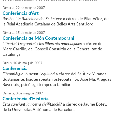
Dimarts,
22
de
maig
de
2007
Conferència d'Art
Rusiñol i la Barcelona del Sr. Esteve
a càrrec de Pilar Vélez, de
la Reial Acadèmia Catalana de Belles Arts Sant Jordi
Dimarts,
15
de
maig
de
2007
Conferència de Món Contemporani
Llibertat i seguretat : les llibertats amenaçades
a càrrec de
Marc Carrillo, del Consell Consultiu de la Generalitat de
Catalunya
Dijous,
10
de
maig
de
2007
Conferència
Fibromiàlgia: buscant l'equilibri
a càrrec del Sr. Àlex Miranda
Bustamante, fisioterapeuta i osteòpata i Sr. José Ma. Araguas
Raventós, psicòleg i terapeuta familiar
Dimarts,
8
de
maig
de
2007
Conferència d'Història
Està canviant la nostra civilització?
a càrrec de Jaume Botey,
de la Universitat Autònoma de Barcelona