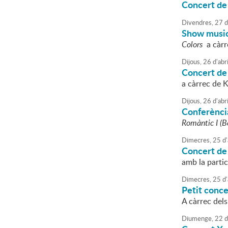
Concert de 
Divendres,
27
d
Show music
Colors
a càrre
Dijous,
26
d'
abri
Concert de
a càrrec de K
Dijous,
26
d'
abri
Conferènci
Romàntic I (B
Dimecres,
25
d'
Concert de
amb la partic
Dimecres,
25
d'
Petit conce
A càrrec dels
Diumenge,
22
d