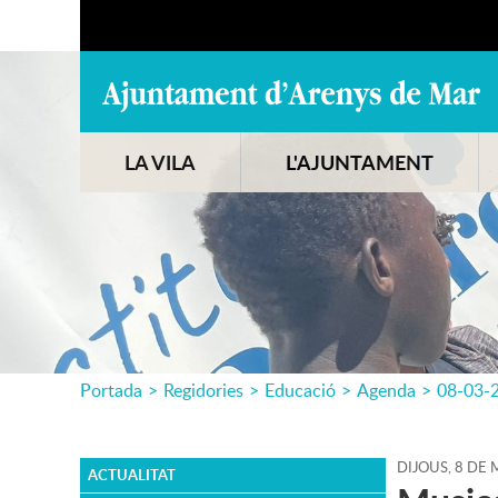
LA VILA
L'AJUNTAMENT
Portada
>
Regidories
>
Educació
>
Agenda
>
08-03-
DIJOUS,
8
DE
ACTUALITAT