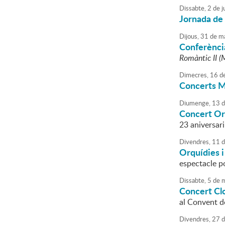
Dissabte,
2
de
j
Jornada de
Dijous,
31
de
ma
Conferènci
Romàntic II (
Dimecres,
16
d
Concerts 
Diumenge,
13
d
Concert Orq
23 aniversar
Divendres,
11
d
Orquídies i 
espectacle p
Dissabte,
5
de
m
Concert Cl
al Convent d
Divendres,
27
d