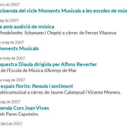
uny
de
2007
 cloenda del cicle Moments Musicals a les escoles de mú
ig
de
2007
a amb audició de música
Mendelssohn, Schumann i Chopin)
a càrrec de Ferran Vilanova
e
maig
de
2007
Moments Musicals
e
maig
de
2007
uestra Diaula dirigida per Alfons Reverter
i de l'Escola de Música d'Arenys de Mar
e
maig
de
2007
espais florits:
Paraula i sentiment
oèticomusical a càrrec de Jaume Calatayud i Vicente Monera.
aig
de
2007
oenda Curs Joan Vives
els Pares Caputxins
'
abril
de
2007