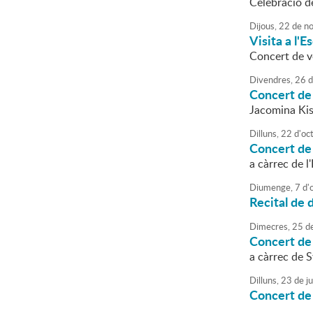
Celebració d
Dijous,
22
de
no
Visita a l'
Concert de v
Divendres,
26
d
Concert de
Jacomina Ki
Dilluns,
22
d'
oc
Concert de 
a càrrec de l
Diumenge,
7
d'
Recital de 
Dimecres,
25
d
Concert de 
a càrrec de 
Dilluns,
23
de
ju
Concert de