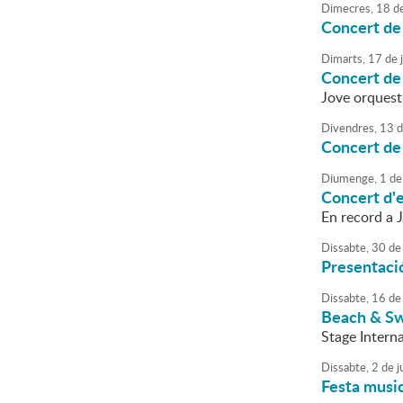
Dimecres,
18
d
Concert de 
Dimarts,
17
de
j
Concert d
Jove orquest
Divendres,
13
d
Concert de 
Diumenge,
1
de
Concert d'e
En record a J
Dissabte,
30
de
Presentaci
Dissabte,
16
de
Beach & Sw
Stage Intern
Dissabte,
2
de
j
Festa music