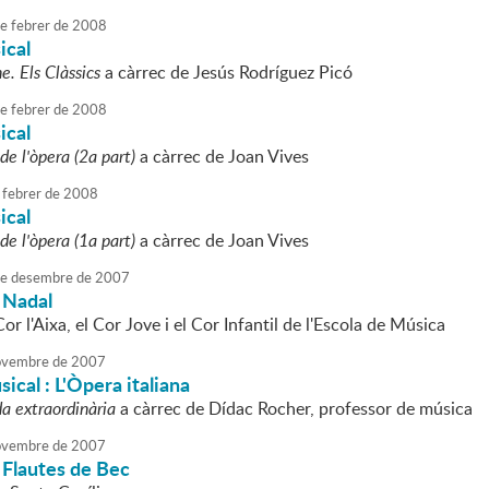
e
febrer
de
2008
ical
e. Els Clàssics
a càrrec de Jesús Rodríguez Picó
e
febrer
de
2008
ical
de l'òpera (2a part)
a càrrec de Joan Vives
febrer
de
2008
ical
de l'òpera (1a part)
a càrrec de Joan Vives
e
desembre
de
2007
 Nadal
Cor l'Aixa, el Cor Jove i el Cor Infantil de l'Escola de Música
vembre
de
2007
ical : L'Òpera italiana
da extraordinària
a càrrec de Dídac Rocher, professor de música
vembre
de
2007
 Flautes de Bec