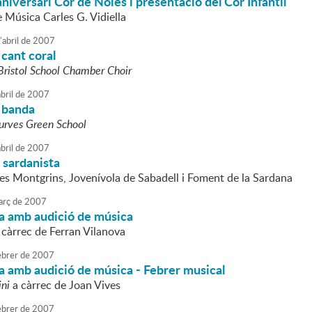
niversari Cor de Noies i presentació del Cor Infantil
e Música Carles G. Vidiella
'
abril
de
2007
cant coral
Bristol School Chamber Choir
bril
de
2007
 banda
urves Green School
bril
de
2007
 sardanista
es Montgrins, Jovenívola de Sabadell i Foment de la Sardana
rç
de
2007
a amb audició de música
 càrrec de Ferran Vilanova
brer
de
2007
a amb audició de música - Febrer musical
ini
a càrrec de Joan Vives
brer
de
2007