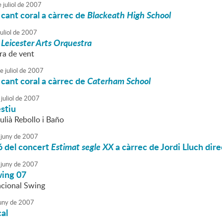
e
juliol
de
2007
cant coral a càrrec de
Blackeath High School
uliol
de
2007
e
Leicester Arts Orquestra
ra de vent
e
juliol
de
2007
cant coral a càrrec de
Caterham School
juliol
de
2007
stiu
ulià Rebollo i Baño
juny
de
2007
ó del concert
Estimat segle XX
a càrrec de Jordi Lluch dire
juny
de
2007
ing 07
acional Swing
uny
de
2007
al