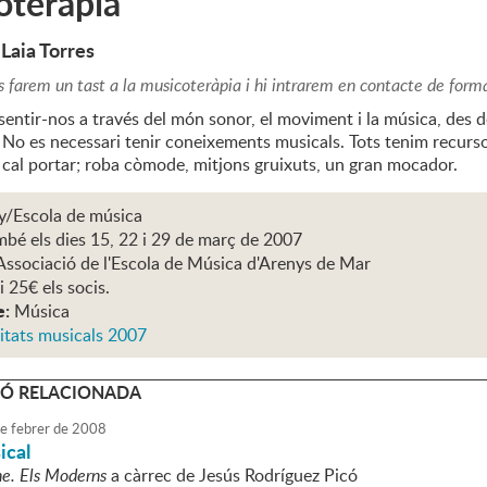
oteràpia
 Laia Torres
s farem un tast a la musicoteràpia i hi intrarem en contacte de forma
 sentir-nos a través del món sonor, el moviment i la música, des d
 No es necessari tenir coneixements musicals. Tots tenim recurs
 cal portar; roba còmode, mitjons gruixuts, un gran mocador.
y/Escola de música
mbé els dies 15, 22 i 29 de març de 2007
Associació de l'Escola de Música d'Arenys de Mar
i 25€ els socis.
e:
Música
itats musicals 2007
Ó RELACIONADA
e
febrer
de
2008
ical
e. Els Moderns
a càrrec de Jesús Rodríguez Picó