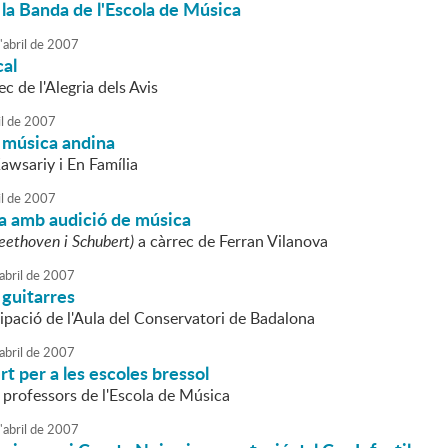
la Banda de l'Escola de Música
'
abril
de
2007
al
c de l'Alegria dels Avis
l
de
2007
 música andina
awsariy i En Família
l
de
2007
a amb audició de música
eethoven i Schubert)
a càrrec de Ferran Vilanova
abril
de
2007
 guitarres
ipació de l'Aula del Conservatori de Badalona
abril
de
2007
rt per a les escoles bressol
 professors de l'Escola de Música
'
abril
de
2007