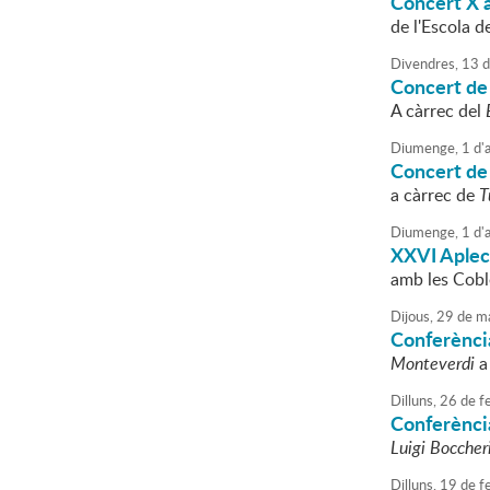
Concert X a
de l'Escola d
Divendres,
13
d
Concert de 
A càrrec del
Diumenge,
1
d'
a
Concert de
a càrrec de
T
Diumenge,
1
d'
a
XXVI Aplec
amb les Cobl
Dijous,
29
de
ma
Conferènci
Monteverdi
a
Dilluns,
26
de
fe
Conferènci
Luigi Boccher
Dilluns,
19
de
fe