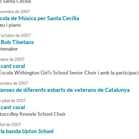
e Santa Cecília
vembre
de
2007
Escola de Música per Santa Cecília
eu i piano
'
octubre
de
2007
 Bols Tibetans
stemaker
tubre
de
2007
cant coral
'Escola Withington Girl's School Senior Choir i amb la participaci
octubre
de
2007
danses de diferents esbarts de veterans de Catalunya
e
juliol
de
2007
cant coral
Stoccdley Knowle School Choir
liol
de
2007
 la banda
Upton School