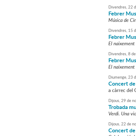
Divendres,
22
d
Febrer Mus
Música de Cin
Divendres,
15
d
Febrer Mus
El naixement 
Divendres,
8
de
Febrer Mus
El naixement 
Diumenge,
23
d
Concert de
a càrrec del 
Dijous,
29
de
no
Trobada mus
Verdi. Una vi
Dijous,
22
de
no
Concert de