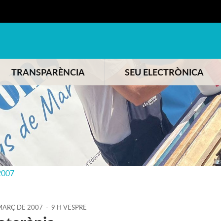
TRANSPARÈNCIA
SEU ELECTRÒNICA
2007
MARÇ
DE
2007
-
9 H VESPRE