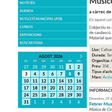
Music
NOTÍCIES
a càrrec de
AGENDA
BUTLLETÍ MUNICIPAL (ATR)
En aquest cur
CURSOS
L'objectiu es
de casdascú.
EXPOSICIONS
Material que
BUSCAR FEINA
Lloc:
Calisa
Durada:
Ta
AGOST 2026
Organitza:
DL
DT
DC
DJ
DV
DS
DG
Preu:
35€ , 
27
28
29
30
31
1
2
Tipus d'act
3
4
5
6
7
8
9
Marc:
Activ
10
11
12
13
14
15
16
17
18
19
20
21
22
23
INFORMACI
24
25
26
27
28
29
30
Divendres,
29
d
31
1
2
3
4
5
6
Febrer Mus
Música de Cin