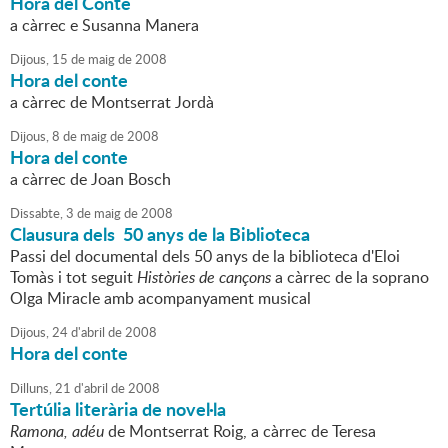
Hora del Conte
a càrrec e Susanna Manera
Dijous,
15
de
maig
de
2008
Hora del conte
a càrrec de Montserrat Jordà
Dijous,
8
de
maig
de
2008
Hora del conte
a càrrec de Joan Bosch
Dissabte,
3
de
maig
de
2008
Clausura dels 50 anys de la Biblioteca
Passi del documental dels 50 anys de la biblioteca d'Eloi
Tomàs i tot seguit
Històries de cançons
a càrrec de la soprano
Olga Miracle amb acompanyament musical
Dijous,
24
d'
abril
de
2008
Hora del conte
Dilluns,
21
d'
abril
de
2008
Tertúlia literària de novel·la
Ramona, adéu
de Montserrat Roig, a càrrec de Teresa