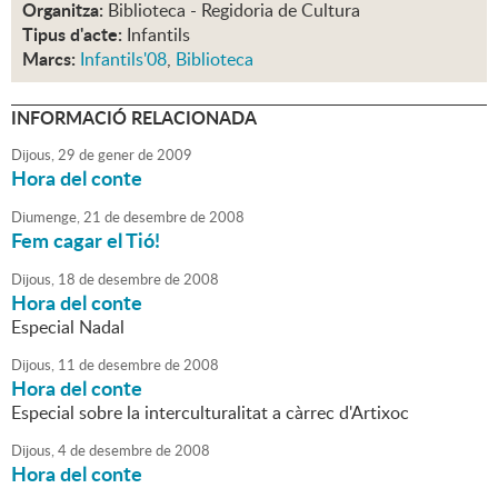
Organitza:
Biblioteca - Regidoria de Cultura
Tipus d'acte:
Infantils
Marcs:
Infantils'08
,
Biblioteca
INFORMACIÓ RELACIONADA
Dijous,
29
de
gener
de
2009
Hora del conte
Diumenge,
21
de
desembre
de
2008
Fem cagar el Tió!
Dijous,
18
de
desembre
de
2008
Hora del conte
Especial Nadal
Dijous,
11
de
desembre
de
2008
Hora del conte
Especial sobre la interculturalitat a càrrec d'Artixoc
Dijous,
4
de
desembre
de
2008
Hora del conte