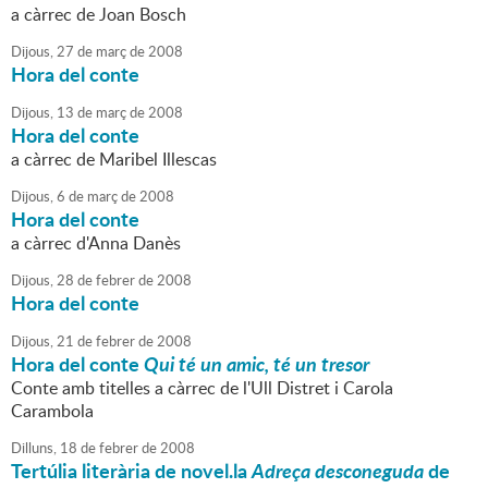
a càrrec de Joan Bosch
Dijous,
27
de
març
de
2008
Hora del conte
Dijous,
13
de
març
de
2008
Hora del conte
a càrrec de Maribel Illescas
Dijous,
6
de
març
de
2008
Hora del conte
a càrrec d'Anna Danès
Dijous,
28
de
febrer
de
2008
Hora del conte
Dijous,
21
de
febrer
de
2008
Hora del conte
Qui té un amic, té un tresor
Conte amb titelles a càrrec de l'Ull Distret i Carola
Carambola
Dilluns,
18
de
febrer
de
2008
Tertúlia literària de novel.la
Adreça desconeguda
de