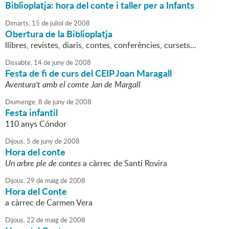
Biblioplatja: hora del conte i taller per a Infants
Dimarts,
15
de
juliol
de
2008
Obertura de la Biblioplatja
llibres, revistes, diaris, contes, conferències, cursets...
Dissabte,
14
de
juny
de
2008
Festa de fi de curs del CEIP Joan Maragall
Aventura't amb el comte Jan de Margall
Diumenge,
8
de
juny
de
2008
Festa infantil
110 anys Cóndor
Dijous,
5
de
juny
de
2008
Hora del conte
Un arbre ple de contes
a càrrec de Santi Rovira
Dijous,
29
de
maig
de
2008
Hora del Conte
a càrrec de Carmen Vera
Dijous,
22
de
maig
de
2008