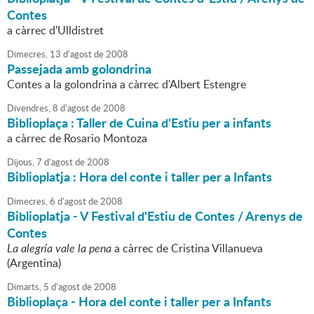
Contes
a càrrec d'Ulldistret
Dimecres,
13
d'
agost
de
2008
Passejada amb golondrina
Contes a la golondrina a càrrec d'Albert Estengre
Divendres,
8
d'
agost
de
2008
Biblioplaça : Taller de Cuina d'Estiu per a infants
a càrrec de Rosario Montoza
Dijous,
7
d'
agost
de
2008
Biblioplatja : Hora del conte i taller per a Infants
Dimecres,
6
d'
agost
de
2008
Biblioplatja - V Festival d'Estiu de Contes / Arenys de
Contes
La alegría vale la pena
a càrrec de Cristina Villanueva
(Argentina)
Dimarts,
5
d'
agost
de
2008
Biblioplaça - Hora del conte i taller per a Infants