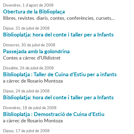
Divendres,
1
d'
agost
de
2008
Obertura de la Biblioplaça
llibres, revistes, diaris, contes, conferències, cursets...
Dijous,
31
de
juliol
de
2008
Biblioplatja: hora del conte i taller per a Infants
Dimecres,
30
de
juliol
de
2008
Passejada amb la golondrina
Contes a càrrec d'Ulldistret
Dissabte,
26
de
juliol
de
2008
Biblioplatja : Taller de Cuina d'Estiu per a infants
a càrrec de Rosario Montoza
Dijous,
24
de
juliol
de
2008
Biblioplatja: hora del conte i taller per a Infants
Divendres,
18
de
juliol
de
2008
Biblioplatja : Demostració de Cuina d'Estiu
a càrrec de Rosario Montoza
Dijous,
17
de
juliol
de
2008