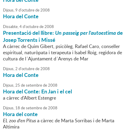
Dijous,
9
d'
octubre
de
2008
Hora del Conte
Dissabte,
4
d'
octubre
de
2008
Presentació del llibre:
Un passeig per l'autoestima
de
Josep Torrents i Missé
A càrrec de Quim Gibert, psicòleg, Rafael Caro, conseller
espiritual, naturòpata i terapeuta i Isabel Roig, regidora de
cultura de l´Ajuntament d´Arenys de Mar
Dijous,
2
d'
octubre
de
2008
Hora del Conte
Dijous,
25
de
setembre
de
2008
Hora del Conte: En Jan i el cel
a càrrec d'Albert Estengre
Dijous,
18
de
setembre
de
2008
Hora del conte
EL zoo d'en Pitus
a càrrec de Marta Sorribas i de Marta
Altimira