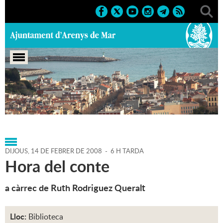
Portada
>
Regidories
>
Cultura
>
Biblioteca P. Fidel
Fita
>
Agenda
>
14-02-2008
DIJOUS,
14
DE
FEBRER
DE
2008
-
6 H TARDA
Hora del conte
a càrrec de Ruth Rodriguez Queralt
Lloc:
Biblioteca