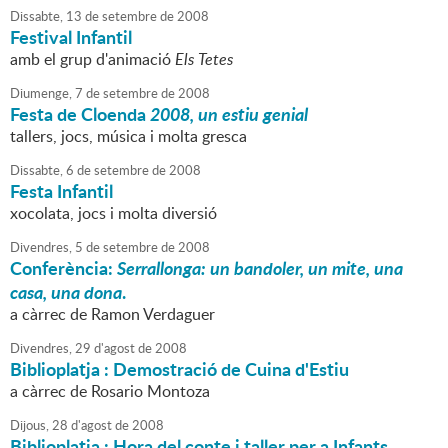
Dissabte,
13
de
setembre
de
2008
Festival Infantil
amb el grup d'animació
Els Tetes
Diumenge,
7
de
setembre
de
2008
Festa de Cloenda
2008, un estiu genial
tallers, jocs, música i molta gresca
Dissabte,
6
de
setembre
de
2008
Festa Infantil
xocolata, jocs i molta diversió
Divendres,
5
de
setembre
de
2008
Conferència:
Serrallonga: un bandoler, un mite, una
casa, una dona
.
a càrrec de Ramon Verdaguer
Divendres,
29
d'
agost
de
2008
Biblioplatja : Demostració de Cuina d'Estiu
a càrrec de Rosario Montoza
Dijous,
28
d'
agost
de
2008
Biblioplatja : Hora del conte i taller per a Infants