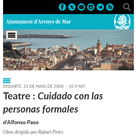
Portada
>
Regidories
>
Cultura
>
Agenda
>
31-05-2008
DISSABTE,
31
DE
MAIG
DE
2008
-
10 H NIT
Teatre :
Cuidado con las
personas formales
d'Alfonso Paso
Obra dirigida per Rafael Pinto