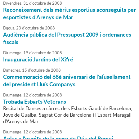
Divendres,
31
d'
octubre
de
2008
Reconeixement dels mèrits esportius aconseguits per
esportistes d'Arenys de Mar
Dijous,
23
d'
octubre
de
2008
Audiència pública del Pressupost 2009 i ordenances
fiscals
Diumenge,
19
d'
octubre
de
2008
Inauguració Jardins del Xifré
Dimecres,
15
d'
octubre
de
2008
Commemoració del 68è aniversari de l'afusellament
del president Lluís Companys
Diumenge,
12
d'
octubre
de
2008
Trobada Esbarts Veterans
Recital de Danses a càrrec dels Esbarts Gaudí de Barcelona,
Jove de Gualba, Sagrat Cor de Barcelona i l'Esbart Maragall
d'Arenys de Mar
Diumenge,
12
d'
octubre
de
2008
Aplec a l'ermita de la mare de Déu del Remei