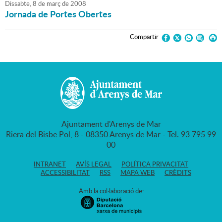
Dissabte,
8
de
març
de
2008
Jornada de Portes Obertes
Compartir
Ajuntament d'Arenys de Mar
Riera del Bisbe Pol, 8 - 08350 Arenys de Mar - Tel. 93 795 99
00
INTRANET
AVÍS LEGAL
POLÍTICA PRIVACITAT
ACCESSIBILITAT
RSS
MAPA WEB
CRÈDITS
Amb la col·laboració de: