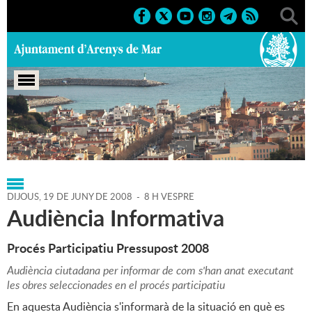
Portada
>
Regidories
>
Cultura
>
Agenda
>
19-06-2008
DIJOUS,
19
DE
JUNY
DE
2008
-
8 H VESPRE
Audiència Informativa
Procés Participatiu Pressupost 2008
Audiència ciutadana per informar de com s'han anat executant
les obres seleccionades en el procés participatiu
En aquesta Audiència s'informarà de la situació en què es