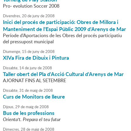
Pro- evolution Soccer 2008
Divendres,
20
de
juny
de
2008
Inici del procés de participació: Obres de Millora i
Manteniment de l'Espai Públic 2009 d'Arenys de Mar
Període d'Aportacions de les Obres del procés participatiu
del pressupost municipal
Diumenge,
15
de
juny
de
2008
XIVa Fira de Dibuix i Pintura
Dissabte,
14
de
juny
de
2008
Taller obert del Pla d'Acció Cultural d'Arenys de Mar
AJORNAT FINS AL SETEMBRE
Dissabte,
31
de
maig
de
2008
Curs de Monitors de lleure
Dijous,
29
de
maig
de
2008
Bus de les professions
Orienta't. Prepara el teu futur
Dimecres,
28
de
maig
de
2008