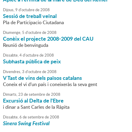
Dijous,
9
d'
octubre
de
2008
Sessió de treball veïnal
Pla de Participacio Ciutadana
Diumenge,
5
d'
octubre
de
2008
Conèix el projecte 2008-2009 del CAU
Reunió de benvinguda
Dissabte,
4
d'
octubre
de
2008
Subhasta pública de peix
Divendres,
3
d'
octubre
de
2008
V Tast de vins dels països catalans
Coneix el vi d'un país i coneixeràs la seva gent
Dimarts,
23
de
setembre
de
2008
Excursió al Delta de l'Ebre
i dinar a Sant Carles de la Ràpita
Dissabte,
6
de
setembre
de
2008
Sinera Swing Festival