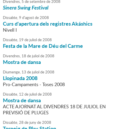
Divendres,
5
de
setembre
de
2008
Sinera Swing Festival
Dissabte,
9
d'
agost
de
2008
Curs d'apertura dels registres Akáshics
Nivell I
Dissabte,
19
de
juliol
de
2008
Festa de la Mare de Déu del Carme
Divendres,
18
de
juliol
de
2008
Mostra de dansa
Diumenge,
13
de
juliol
de
2008
Llopinada 2008
Pro-Campaments - Toses 2008
Dissabte,
12
de
juliol
de
2008
Mostra de dansa
ACTE AJORNAT AL DIVENDRES 18 DE JULIOL EN
PREVISIÓ DE PLUGES
Dissabte,
28
de
juny
de
2008
Torneig de Play Station