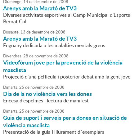
Diumenge,
14
de
desembre
de
2008
Arenys amb la Marató de TV3
Diverses activitats esportives al Camp Municipal d'Esports
Bernat Coll
Dissabte,
13
de
desembre
de
2008
Arenys amb la Marató de TV3
Enguany dedicada a les malalties mentals greus
Divendres,
28
de
novembre
de
2008
Videofòrum jove per la prevenció de la violència
masclista
Projecció d'una pel·lícula i posterior debat amb la gent jove
Dimarts,
25
de
novembre
de
2008
Dia de la no violència vers les dones
Encesa d'espelmes i lectura de manifest
Dimarts,
25
de
novembre
de
2008
Guia de suport i serveis per a dones en situació de
violència masclista
Presentació de la guia i lliurament d´exemplars