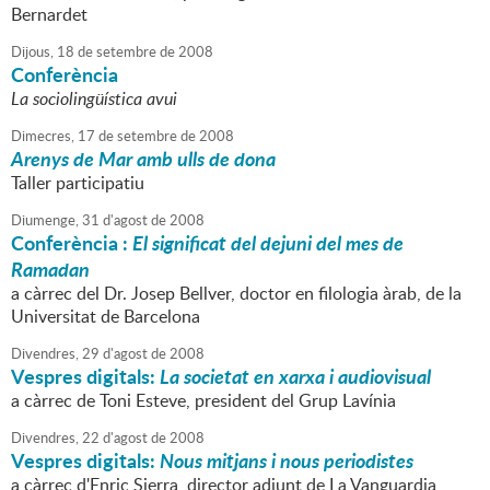
Bernardet
Dijous,
18
de
setembre
de
2008
Conferència
La sociolingüística avui
Dimecres,
17
de
setembre
de
2008
Arenys de Mar amb ulls de dona
Taller participatiu
Diumenge,
31
d'
agost
de
2008
Conferència :
El significat del dejuni del mes de
Ramadan
a càrrec del Dr. Josep Bellver, doctor en filologia àrab, de la
Universitat de Barcelona
Divendres,
29
d'
agost
de
2008
Vespres digitals:
La societat en xarxa i audiovisual
a càrrec de Toni Esteve, president del Grup Lavínia
Divendres,
22
d'
agost
de
2008
Vespres digitals:
Nous mitjans i nous periodistes
a càrrec d'Enric Sierra, director adjunt de La Vanguardia