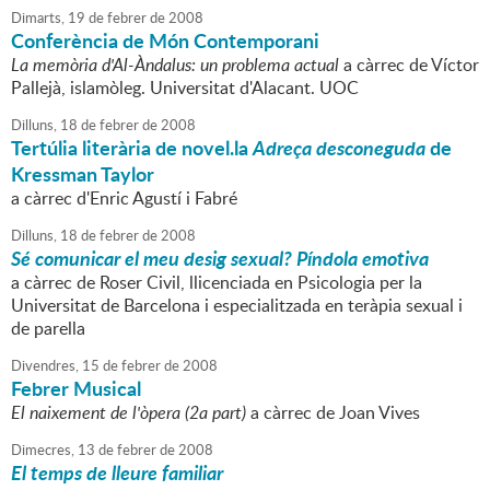
Dimarts,
19
de
febrer
de
2008
Conferència de Món Contemporani
La memòria d'Al-Àndalus: un problema actual
a càrrec de Víctor
Pallejà, islamòleg. Universitat d'Alacant. UOC
Dilluns,
18
de
febrer
de
2008
Tertúlia literària de novel.la
Adreça desconeguda
de
Kressman Taylor
a càrrec d'Enric Agustí i Fabré
Dilluns,
18
de
febrer
de
2008
Sé comunicar el meu desig sexual? Píndola emotiva
a càrrec de Roser Civil, llicenciada en Psicologia per la
Universitat de Barcelona i especialitzada en teràpia sexual i
de parella
Divendres,
15
de
febrer
de
2008
Febrer Musical
El naixement de l'òpera (2a part)
a càrrec de Joan Vives
Dimecres,
13
de
febrer
de
2008
El temps de lleure familiar