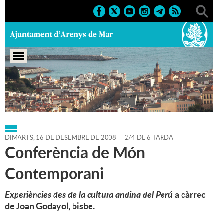
Portada
>
Regidories
>
Cultura
>
Agenda
>
16-12-2008
DIMARTS,
16
DE
DESEMBRE
DE
2008
-
2/4 DE 6 TARDA
Conferència de Món
Contemporani
Experiències des de la cultura andina del Perú
a càrrec
de Joan Godayol, bisbe.