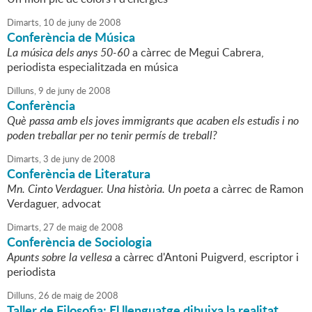
Dimarts,
10
de
juny
de
2008
Conferència de Música
La música dels anys 50-60
a càrrec de Megui Cabrera,
periodista especialitzada en música
Dilluns,
9
de
juny
de
2008
Conferència
Què passa amb els joves immigrants que acaben els estudis i no
poden treballar per no tenir permís de treball?
Dimarts,
3
de
juny
de
2008
Conferència de Literatura
Mn. Cinto Verdaguer. Una història. Un poeta
a càrrec de Ramon
Verdaguer, advocat
Dimarts,
27
de
maig
de
2008
Conferència de Sociologia
Apunts sobre la vellesa
a càrrec d'Antoni Puigverd, escriptor i
periodista
Dilluns,
26
de
maig
de
2008
Taller de Filosofia: El llenguatge dibuixa la realitat