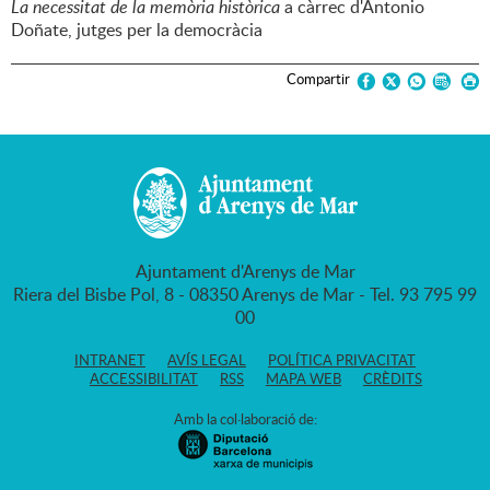
La necessitat de la memòria històrica
a càrrec d'Antonio
Doñate, jutges per la democràcia
Compartir
Ajuntament d'Arenys de Mar
Riera del Bisbe Pol, 8 - 08350 Arenys de Mar - Tel. 93 795 99
00
INTRANET
AVÍS LEGAL
POLÍTICA PRIVACITAT
ACCESSIBILITAT
RSS
MAPA WEB
CRÈDITS
Amb la col·laboració de: