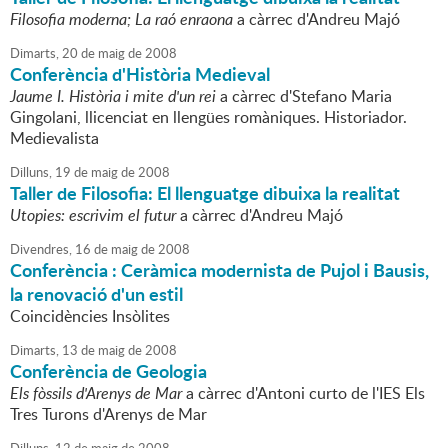
Filosofia moderna; La raó enraona
a càrrec d'Andreu Majó
Dimarts,
20
de
maig
de
2008
Conferència d'Història Medieval
Jaume I. Història i mite d'un rei
a càrrec d'Stefano Maria
Gingolani, llicenciat en llengües romàniques. Historiador.
Medievalista
Dilluns,
19
de
maig
de
2008
Taller de Filosofia: El llenguatge dibuixa la realitat
Utopies: escrivim el futur
a càrrec d'Andreu Majó
Divendres,
16
de
maig
de
2008
Conferència : Ceràmica modernista de Pujol i Bausis,
la renovació d'un estil
Coincidències Insòlites
Dimarts,
13
de
maig
de
2008
Conferència de Geologia
Els fòssils d'Arenys de Mar
a càrrec d'Antoni curto de l'IES Els
Tres Turons d'Arenys de Mar