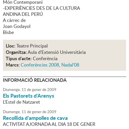
Món Contemporani
-EXPERIÈNCIES DES DE LA CULTURA
ANDINA DEL PERÚ
A càrrec de
Joan Godayol
Bisbe
Lloc:
Teatre Principal
Organitza:
Aula d'Extensió Universitària
Tipus d'acte:
Conferència
Marcs:
Conferències 2008
,
Nadal'08
INFORMACIÓ RELACIONADA
Diumenge,
11
de
gener
de
2009
Els Pastorets d'Arenys
L'Estel de Natzaret
Diumenge,
11
de
gener
de
2009
Recollida d'ampolles de cava
ACTIVITAT AJORNADA AL DIA 18 DE GENER