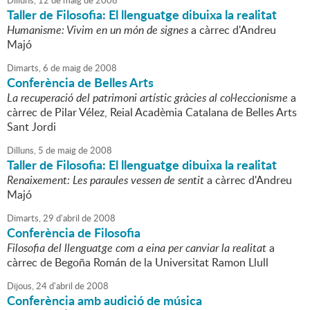
Dilluns,
12
de
maig
de
2008
Taller de Filosofia: El llenguatge dibuixa la realitat
Humanisme: Vivim en un món de signes
a càrrec d'Andreu
Majó
Dimarts,
6
de
maig
de
2008
Conferència de Belles Arts
La recuperació del patrimoni artístic gràcies al col·leccionisme
a
càrrec de Pilar Vélez, Reial Acadèmia Catalana de Belles Arts
Sant Jordi
Dilluns,
5
de
maig
de
2008
Taller de Filosofia: El llenguatge dibuixa la realitat
Renaixement: Les paraules vessen de sentit
a càrrec d'Andreu
Majó
Dimarts,
29
d'
abril
de
2008
Conferència de Filosofia
Filosofia del llenguatge com a eina per canviar la realitat
a
càrrec de Begoña Román de la Universitat Ramon Llull
Dijous,
24
d'
abril
de
2008
Conferència amb audició de música