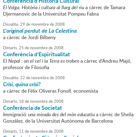
Conferència d'Història Cultural
El Volga. Història i cultura al llarg del riu
a càrrec de Tamara
Djermanovic de la Universitat Pompeu Fabra
Dissabte,
29
de
novembre
de
2008
L'original perdut de La Celestina
a càrrec de Jordi Bilbeny
Dimarts,
25
de
novembre
de
2008
Conferència d'Espiritualitat
El Nepal : on el cel i la Terra es troben
a càrrec d'Andreu Majó,
professor de Filosofia
Dissabte,
22
de
novembre
de
2008
Crisi, quina crisi?
a càrrec de Fèlix Oliveras Fonoll, economista
Dimarts,
18
de
novembre
de
2008
Conferència de Societat
Immigració: una mirada des del món educatiu
a càrrec de Sheila
González, de la Universitat Autònoma de Barcelona
Dimarts,
11
de
novembre
de
2008