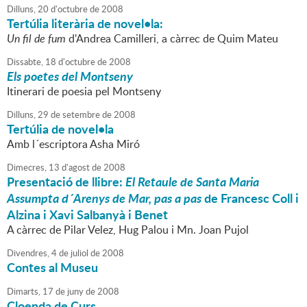
Dilluns,
20
d'
octubre
de
2008
Tertúlia literària de novel•la:
Un fil de fum
d'Andrea Camilleri, a càrrec de Quim Mateu
Dissabte,
18
d'
octubre
de
2008
Els poetes del Montseny
Itinerari de poesia pel Montseny
Dilluns,
29
de
setembre
de
2008
Tertúlia de novel•la
Amb l´escriptora Asha Miró
Dimecres,
13
d'
agost
de
2008
Presentació de llibre:
El Retaule de Santa Maria
Assumpta d´Arenys de Mar, pas a pas
de Francesc Coll i
Alzina i Xavi Salbanyà i Benet
A càrrec de Pilar Velez, Hug Palou i Mn. Joan Pujol
Divendres,
4
de
juliol
de
2008
Contes al Museu
Dimarts,
17
de
juny
de
2008
Cloenda de Curs