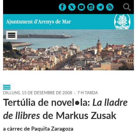
Portada
>
Regidories
>
Cultura
>
Biblioteca P. Fidel
Fita
>
Agenda
>
15-12-2008
DILLUNS,
15
DE
DESEMBRE
DE
2008
-
7 H TARDA
Tertúlia de novel•la:
La lladre
de llibres
de Markus Zusak
a càrrec de Paquita Zaragoza