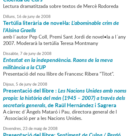
Lectura dramatitzada sobre textos de Mercè Rodoreda
Dilluns,
16
de
juny
de
2008
Tertúlia literària de novel·la:
L'abominable crim de
l'Alsina Graells
amb l´autor Pep Coll, Premi Sant Jordi de novel•la a l´any
2007. Moderarà la tertúlia Teresa Montmany
Dissabte,
7
de
juny
de
2008
Entestat en la independència. Raons de la meva
militància a la CUP
Presentació del nou llibre de Francesc Ribera "Titot".
Dijous,
5
de
juny
de
2008
Presentació del llibre :
Les Nacions Unides amb noms
propis: la història del món (1945 – 2007) a través dels
secretaris generals
, de Raül Hernández i Sagrera
A càrrec d´Àngels Mataró i Pau, directora general de l
´Associació per a les Nacions Unides.
Divendres,
23
de
maig
de
2008
Presentació del llibre:
Sentiment de Culpa / Perdó.