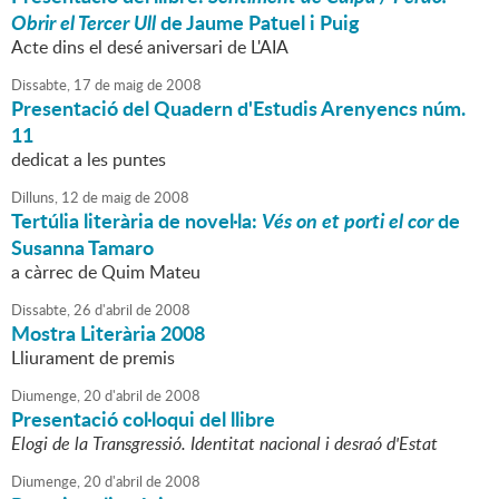
Obrir el Tercer Ull
de Jaume Patuel i Puig
Acte dins el desé aniversari de L'AIA
Dissabte,
17
de
maig
de
2008
Presentació del Quadern d'Estudis Arenyencs núm.
11
dedicat a les puntes
Dilluns,
12
de
maig
de
2008
Tertúlia literària de novel·la:
Vés on et porti el cor
de
Susanna Tamaro
a càrrec de Quim Mateu
Dissabte,
26
d'
abril
de
2008
Mostra Literària 2008
Lliurament de premis
Diumenge,
20
d'
abril
de
2008
Presentació col·loqui del llibre
Elogi de la Transgressió. Identitat nacional i desraó d'Estat
Diumenge,
20
d'
abril
de
2008