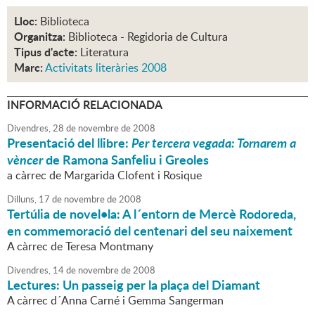
Lloc:
Biblioteca
Organitza:
Biblioteca - Regidoria de Cultura
Tipus d'acte:
Literatura
Marc:
Activitats literàries 2008
INFORMACIÓ RELACIONADA
Divendres,
28
de
novembre
de
2008
Presentació del llibre:
Per tercera vegada: Tornarem a
vèncer
de Ramona Sanfeliu i Greoles
a càrrec de Margarida Clofent i Rosique
Dilluns,
17
de
novembre
de
2008
Tertúlia de novel•la: A l´entorn de Mercè Rodoreda,
en commemoració del centenari del seu naixement
A càrrec de Teresa Montmany
Divendres,
14
de
novembre
de
2008
Lectures: Un passeig per la plaça del Diamant
A càrrec d´Anna Carné i Gemma Sangerman