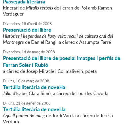
Passejada literària
Itinerari de
Miralls tèrbols
de Ferran de Pol amb Ramon
Verdaguer
Divendres,
18
d'
abril
de
2008
Presentació del llibre
Històries i llegendes de l'any vuit: recull de cultura oral del
Montnegre
de Daniel Rangil a càrrec d'Assumpta Farré
Divendres,
14
de
març
de
2008
Presentació del llibre de poesia: Imatges i perfils de
Ferran Soler i Rubió
a càrrec de Josep Miracle i Collmalivern, poeta
Dilluns,
10
de
març
de
2008
Tertúlia literària de novel·la
Júlia
d'Isabel Clara Simó, a càrrec de Lourdes Cazorla
Dilluns,
21
de
gener
de
2008
Tertúlia literària de novel.la
Aquell primer de maig
de Jordi Varela a càrrec de Teresa
Verdura