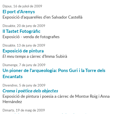
Dijous,
16
de
juliol
de
2009
El port d'Arenys
Exposició d'aquarel·les d'en Salvador Castellà
Dissabte,
20
de
juny
de
2009
II Tastet Fotogràfic
Exposició - venda de fotografies
Dissabte,
13
de
juny
de
2009
Exposició de pintura
El meu temps
a càrrec d'Imma Subirà
Diumenge,
7
de
juny
de
2009
Un pioner de l'arqueologia: Pons Guri i la Torre dels
Encantats
Divendres,
5
de
juny
de
2009
Croma i poètica dels objectes
Exposició de pintura i poesia a càrrec de Montse Roig i Anna
Hernández
Dimarts,
19
de
maig
de
2009