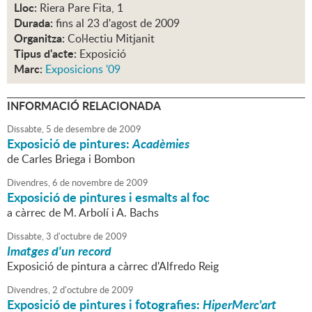
Lloc:
Riera Pare Fita, 1
Durada:
fins al 23 d'agost de 2009
Organitza:
Col·lectiu Mitjanit
Tipus d'acte:
Exposició
Marc:
Exposicions '09
INFORMACIÓ RELACIONADA
Dissabte,
5
de
desembre
de
2009
Exposició de pintures:
Acadèmies
de Carles Briega i Bombon
Divendres,
6
de
novembre
de
2009
Exposició de pintures i esmalts al foc
a càrrec de M. Arbolí i A. Bachs
Dissabte,
3
d'
octubre
de
2009
Imatges d'un record
Exposició de pintura a càrrec d'Alfredo Reig
Divendres,
2
d'
octubre
de
2009
Exposició de pintures i fotografies:
HiperMerc'art