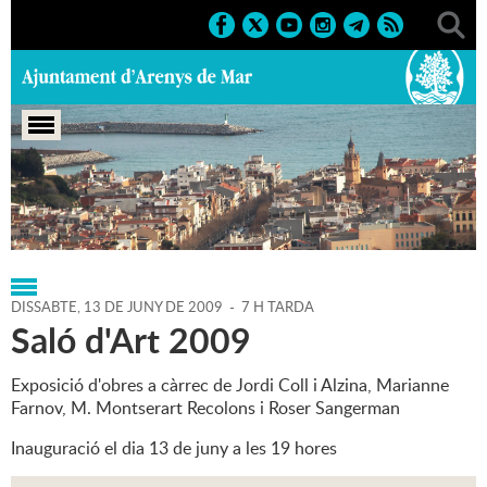
Portada
>
Regidories
>
Cultura
>
Agenda
>
13-06-2009
DISSABTE,
13
DE
JUNY
DE
2009
-
7 H TARDA
Saló d'Art 2009
Exposició d'obres a càrrec de Jordi Coll i Alzina, Marianne
Farnov, M. Montserart Recolons i Roser Sangerman
Inauguració el dia 13 de juny a les 19 hores