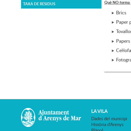
Què NO forma pa
TAXA DE RESIDUS
Brics
Paper p
Tovallo
Papers
Cel·lof
Fotogra
LA VILA
Dades del municipi
Història d'Arenys
Plànol