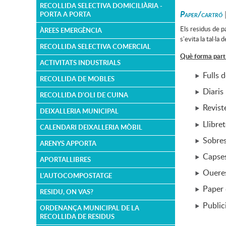
RECOLLIDA SELECTIVA DOMICILIÀRIA -
Paper/cartró
PORTA A PORTA
Els residus de p
ÀREES EMERGÈNCIA
s'evita la tal·la
RECOLLIDA SELECTIVA COMERCIAL
Què forma part d
ACTIVITATS INDUSTRIALS
Fulls 
RECOLLIDA DE MOBLES
Diaris
RECOLLIDA D'OLI DE CUINA
Revist
DEIXALLERIA MUNICIPAL
Llibre
CALENDARI DEIXALLERIA MÒBIL
Sobre
ARENYS APPORTA
Capses
APORTALLIBRES
Ouere
L'AUTOCOMPOSTATGE
Paper 
RESIDU, ON VAS?
Public
ORDENANÇA MUNICIPAL DE LA
RECOLLIDA DE RESIDUS