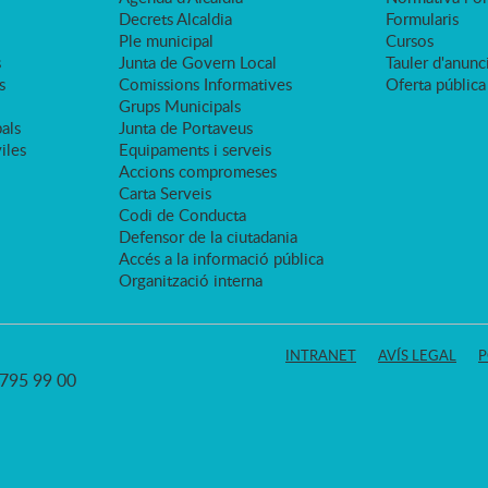
Decrets Alcaldia
Formularis
Ple municipal
Cursos
s
Junta de Govern Local
Tauler d'anunci
s
Comissions Informatives
Oferta pública
Grups Municipals
als
Junta de Portaveus
viles
Equipaments i serveis
Accions compromeses
Carta Serveis
Codi de Conducta
Defensor de la ciutadania
Accés a la informació pública
Organització interna
INTRANET
AVÍS LEGAL
P
3 795 99 00