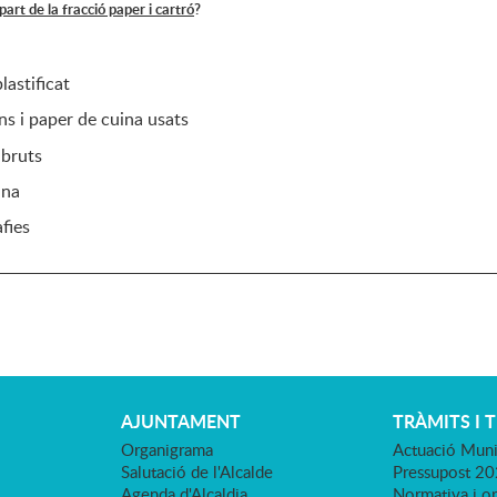
rt de la fracció paper i cartró
?
lastificat
ns i paper de cuina usats
 bruts
ana
fies
AJUNTAMENT
TRÀMITS I 
Organigrama
Actuació Muni
Salutació de l'Alcalde
Pressupost 2
Agenda d'Alcaldia
Normativa i o