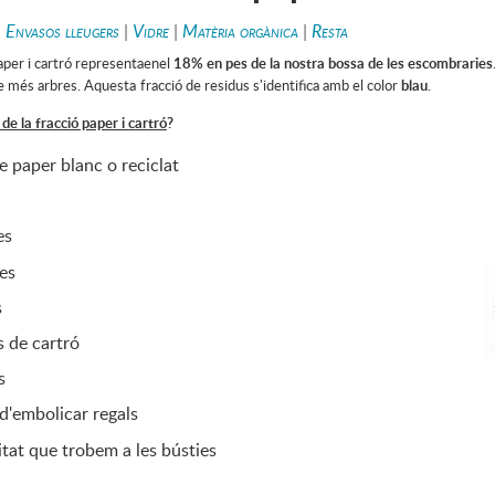
|
Envasos lleugers
|
Vidre
|
Matèria orgànica
|
Resta
aper i cartró representaenel
18% en pes de la nostra bossa de les escombraries
 de més arbres. Aquesta
fracció de residus s'identifica amb el color
blau
.
e la fracció paper i cartró
?
de paper blanc o reciclat
es
tes
s
 de cartró
s
d'embolicar regals
itat que trobem a les bústies