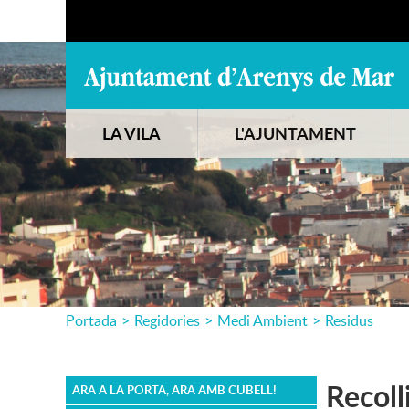
LA VILA
L'AJUNTAMENT
Portada
>
Regidories
>
Medi Ambient
>
Residus
Recoll
ARA A LA PORTA, ARA AMB CUBELL!