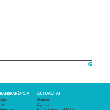
TRANSPARÈNCIA
ACTUALITAT
cipal
Notícies
026
Agenda
rdenances
Butlletí municipal (ATR)