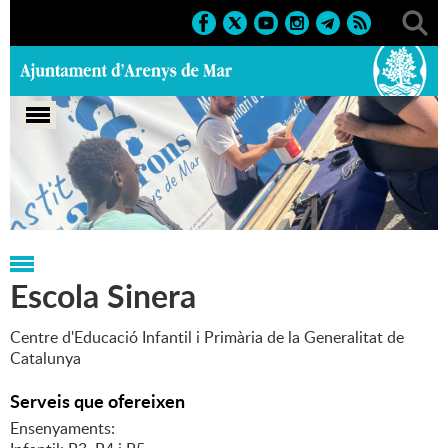
Portada
>
Regidories
>
Educació
>
Equipaments i serveis
Escola Sinera
Centre d'Educació Infantil i Primària de la Generalitat de
Catalunya
Serveis que ofereixen
Ensenyaments: