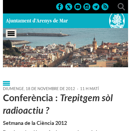
Portada
>
Regidories
>
Cultura
>
Museu d'Arenys de
Mar
>
Agenda
>
18-11-2012
DIUMENGE,
18
DE
NOVEMBRE
DE
2012
-
11 H MATÍ
Conferència :
Trepitgem sòl
radioactiu ?
Setmana de la Ciència 2012