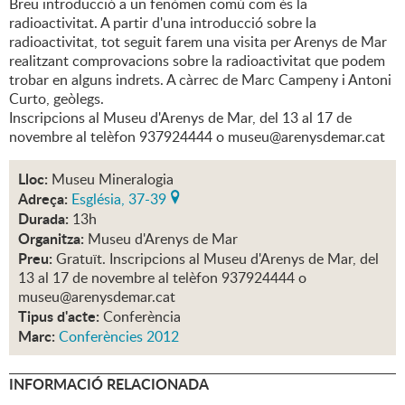
Breu introducció a un fenòmen comú com és la
radioactivitat. A partir d'una introducció sobre la
radioactivitat, tot seguit farem una visita per Arenys de Mar
realitzant comprovacions sobre la radioactivitat que podem
trobar en alguns indrets. A càrrec de Marc Campeny i Antoni
Curto, geòlegs.
Inscripcions al Museu d'Arenys de Mar, del 13 al 17 de
novembre al telèfon 937924444 o museu@arenysdemar.cat
Lloc:
Museu Mineralogia
Adreça:
Església, 37-39
Durada:
13h
Organitza:
Museu d'Arenys de Mar
Preu:
Gratuït. Inscripcions al Museu d'Arenys de Mar, del
13 al 17 de novembre al telèfon 937924444 o
museu@arenysdemar.cat
Tipus d'acte:
Conferència
Marc:
Conferències 2012
INFORMACIÓ RELACIONADA