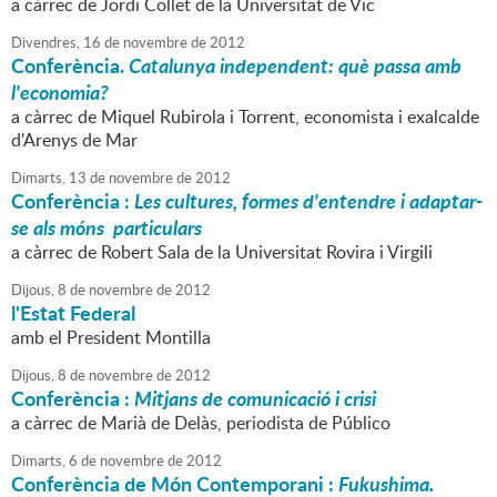
a càrrec de Jordi Collet de la Universitat de Vic
Divendres,
16
de
novembre
de
2012
Conferència.
Catalunya independent: què passa amb
l'economia?
a càrrec de Miquel Rubirola i Torrent, economista i exalcalde
d'Arenys de Mar
Dimarts,
13
de
novembre
de
2012
Conferència :
Les
cultures, formes d'entendre i adaptar-
se als móns particulars
a càrrec de Robert Sala de la Universitat Rovira i Virgili
Dijous,
8
de
novembre
de
2012
l'Estat Federal
amb el President Montilla
Dijous,
8
de
novembre
de
2012
Conferència :
Mitjans de comunicació i crisi
a càrrec de Marià de Delàs, periodista de Público
Dimarts,
6
de
novembre
de
2012
Conferència de Món Contemporani :
Fukushima.