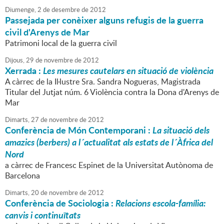
Diumenge,
2
de
desembre
de
2012
Passejada per conèixer alguns refugis de la guerra
civil d'Arenys de Mar
Patrimoni local de la guerra civil
Dijous,
29
de
novembre
de
2012
Xerrada :
Les mesures cautelars en situació de violència
A càrrec de la Il·lustre Sra. Sandra Nogueras, Magistrada
Titular del Jutjat núm. 6 Violència contra la Dona d'Arenys de
Mar
Dimarts,
27
de
novembre
de
2012
Conferència de Món Contemporani :
La situació dels
amazics (berbers) a l´actualitat als estats de l´Àfrica del
Nord
a càrrec de Francesc Espinet de la Universitat Autònoma de
Barcelona
Dimarts,
20
de
novembre
de
2012
Conferència de Sociologia :
Relacions escola-família:
canvis i continuïtats