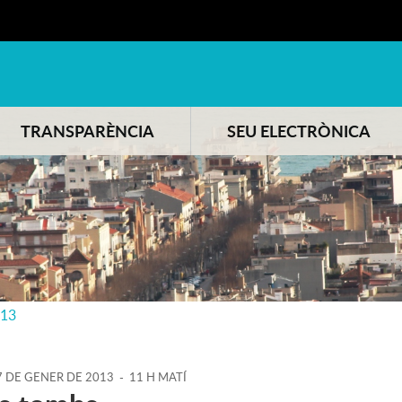
TRANSPARÈNCIA
SEU ELECTRÒNICA
013
7
DE
GENER
DE
2013
-
11 H MATÍ