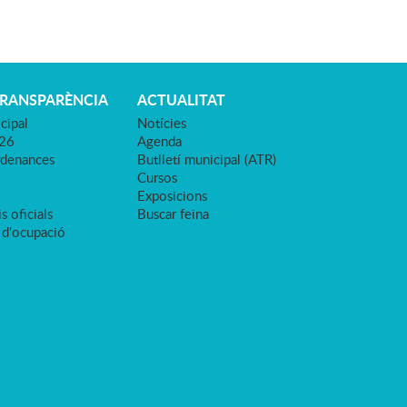
TRANSPARÈNCIA
ACTUALITAT
cipal
Notícies
026
Agenda
rdenances
Butlletí municipal (ATR)
Cursos
Exposicions
s oficials
Buscar feina
 d'ocupació