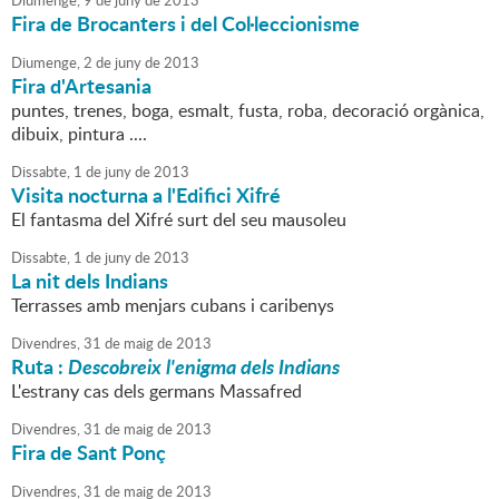
Diumenge,
9
de
juny
de
2013
Fira de Brocanters i del Col·leccionisme
Diumenge,
2
de
juny
de
2013
Fira d'Artesania
puntes, trenes, boga, esmalt, fusta, roba, decoració orgànica,
dibuix, pintura ....
Dissabte,
1
de
juny
de
2013
Visita nocturna a l'Edifici Xifré
El fantasma del Xifré surt del seu mausoleu
Dissabte,
1
de
juny
de
2013
La nit dels Indians
Terrasses amb menjars cubans i caribenys
Divendres,
31
de
maig
de
2013
Ruta :
Descobreix l'enigma dels Indians
L'estrany cas dels germans Massafred
Divendres,
31
de
maig
de
2013
Fira de Sant Ponç
Divendres,
31
de
maig
de
2013