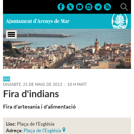
Portada
>
Regidories
>
Cultura
>
Agenda
>
25-05-2013
DISSABTE,
25
DE
MAIG
DE
2013
-
10 H MATÍ
Fira d'indians
Fira d'artesania i d'alimentació
Lloc:
Plaça de l'Església
Adreça:
Plaça de l'Església