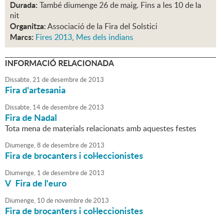
Durada:
També diumenge 26 de maig. Fins a les 10 de la
nit
Organitza:
Associació de la Fira del Solstici
Marcs:
Fires 2013
,
Mes dels indians
INFORMACIÓ RELACIONADA
Dissabte,
21
de
desembre
de
2013
Fira d'artesania
Dissabte,
14
de
desembre
de
2013
Fira de Nadal
Tota mena de materials relacionats amb aquestes festes
Diumenge,
8
de
desembre
de
2013
Fira de brocanters i col·leccionistes
Diumenge,
1
de
desembre
de
2013
V Fira de l'euro
Diumenge,
10
de
novembre
de
2013
Fira de brocanters i col·leccionistes