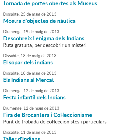
Jornada de portes obertes als Museus
Dissabte,
25
de
maig
de
2013
Mostra d'objectes de nàutica
Diumenge,
19
de
maig
de
2013
Descobreix l'enigma dels Indians
Ruta gratuïta, per descobrir un misteri
Dissabte,
18
de
maig
de
2013
El sopar dels indians
Dissabte,
18
de
maig
de
2013
Els Indians al Mercat
Diumenge,
12
de
maig
de
2013
Festa infantil dels Indians
Diumenge,
12
de
maig
de
2013
Fira de Brocanters i Col·leccionisme
Punt de trobada de col·leccionistes i particulars
Dissabte,
11
de
maig
de
2013
Taller d'Indians