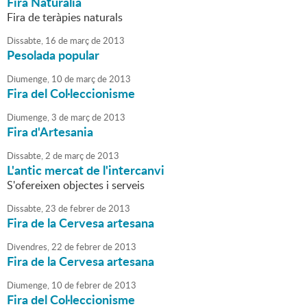
Fira Naturàlia
Fira de teràpies naturals
Dissabte,
16
de
març
de
2013
Pesolada popular
Diumenge,
10
de
març
de
2013
Fira del Col·leccionisme
Diumenge,
3
de
març
de
2013
Fira d'Artesania
Dissabte,
2
de
març
de
2013
L'antic mercat de l'intercanvi
S'ofereixen objectes i serveis
Dissabte,
23
de
febrer
de
2013
Fira de la Cervesa artesana
Divendres,
22
de
febrer
de
2013
Fira de la Cervesa artesana
Diumenge,
10
de
febrer
de
2013
Fira del Col·leccionisme