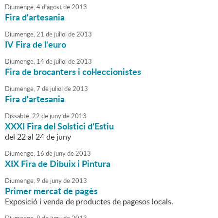
Diumenge,
4
d'
agost
de
2013
Fira d'artesania
Diumenge,
21
de
juliol
de
2013
IV Fira de l'euro
Diumenge,
14
de
juliol
de
2013
Fira de brocanters i col·leccionistes
Diumenge,
7
de
juliol
de
2013
Fira d'artesania
Dissabte,
22
de
juny
de
2013
XXXI Fira del Solstici d'Estiu
del 22 al 24 de juny
Diumenge,
16
de
juny
de
2013
XIX Fira de Dibuix i Pintura
Diumenge,
9
de
juny
de
2013
Primer mercat de pagès
Exposició i venda de productes de pagesos locals.