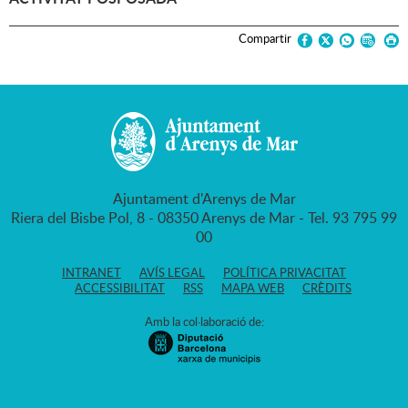
Compartir
Ajuntament d'Arenys de Mar
Riera del Bisbe Pol, 8 - 08350 Arenys de Mar - Tel. 93 795 99
00
INTRANET
AVÍS LEGAL
POLÍTICA PRIVACITAT
ACCESSIBILITAT
RSS
MAPA WEB
CRÈDITS
Amb la col·laboració de: