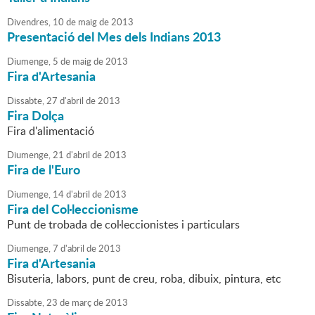
Divendres,
10
de
maig
de
2013
Presentació del Mes dels Indians 2013
Diumenge,
5
de
maig
de
2013
Fira d'Artesania
Dissabte,
27
d'
abril
de
2013
Fira Dolça
Fira d'alimentació
Diumenge,
21
d'
abril
de
2013
Fira de l'Euro
Diumenge,
14
d'
abril
de
2013
Fira del Col·leccionisme
Punt de trobada de col·leccionistes i particulars
Diumenge,
7
d'
abril
de
2013
Fira d'Artesania
Bisuteria, labors, punt de creu, roba, dibuix, pintura, etc
Dissabte,
23
de
març
de
2013