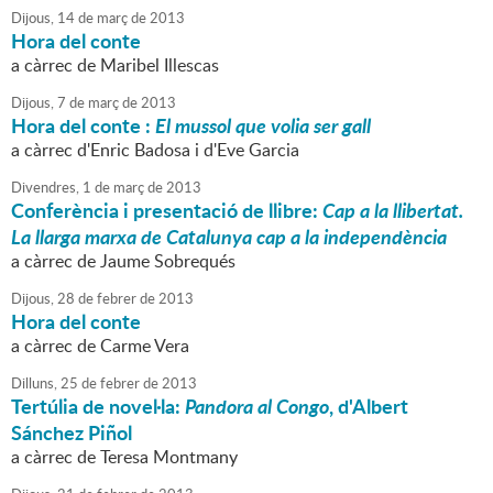
Dijous,
14
de
març
de
2013
Hora del conte
a càrrec de Maribel Illescas
Dijous,
7
de
març
de
2013
Hora del conte :
El mussol que volia ser gall
a càrrec d'Enric Badosa i d'Eve Garcia
Divendres,
1
de
març
de
2013
Conferència i presentació de llibre:
Cap a la llibertat.
La llarga marxa de Catalunya cap a la independència
a càrrec de Jaume Sobrequés
Dijous,
28
de
febrer
de
2013
Hora del conte
a càrrec de Carme Vera
Dilluns,
25
de
febrer
de
2013
Tertúlia de novel·la:
Pandora al Congo
, d'Albert
Sánchez Piñol
a càrrec de Teresa Montmany