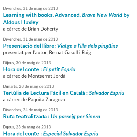
Divendres,
31
de
maig
de
2013
Learning with books. Advanced.
Brave New World
by
Aldous Huxley
a càrrec de Brian Doherty
Divendres,
31
de
maig
de
2013
Presentació del llibre:
Viatge a l'illa dels pingüins
presentat per l'autor, Bernat Gasull i Roig
Dijous,
30
de
maig
de
2013
Hora del conte :
El petit Espriu
a càrrec de Montserrat Jordà
Dimarts,
28
de
maig
de
2013
Tertúlia de Lectura Fàcil en Català :
Salvador Espriu
a càrrec de Paquita Zaragoza
Divendres,
24
de
maig
de
2013
Ruta teatralitzada :
Un passeig per Sinera
Dijous,
23
de
maig
de
2013
Hora del conte :
Especial Salvador Espriu