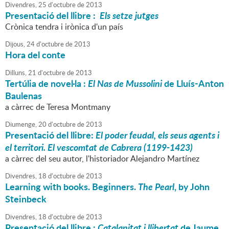
Divendres,
25
d'
octubre
de
2013
Presentació del llibre :
Els setze jutges
Crònica tendra i irònica d'un país
Dijous,
24
d'
octubre
de
2013
Hora del conte
Dilluns,
21
d'
octubre
de
2013
Tertúlia de novel·la :
El Nas de Mussolini
de Lluís-Anton
Baulenas
a càrrec de Teresa Montmany
Diumenge,
20
d'
octubre
de
2013
Presentació del llibre:
El poder feudal, els seus agents i
el territori. El vescomtat de Cabrera (1199-1423)
a càrrec del seu autor, l'historiador Alejandro Martínez
Divendres,
18
d'
octubre
de
2013
Learning with books. Beginners.
The Pearl
, by John
Steinbeck
Divendres,
18
d'
octubre
de
2013
Presentació del llibre :
Catalanitat i llibertat
de Jaume