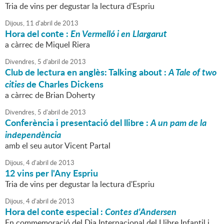
Tria de vins per degustar la lectura d'Espriu
Dijous,
11
d'
abril
de
2013
Hora del conte :
En Vermelló i en Llargarut
a càrrec de Miquel Riera
Divendres,
5
d'
abril
de
2013
Club de lectura en anglès: Talking about :
A Tale of two
cities
de Charles Dickens
a càrrec de Brian Doherty
Divendres,
5
d'
abril
de
2013
Conferència i presentació del llibre :
A un pam de la
independència
amb el seu autor Vicent Partal
Dijous,
4
d'
abril
de
2013
12 vins per l'Any Espriu
Tria de vins per degustar la lectura d'Espriu
Dijous,
4
d'
abril
de
2013
Hora del conte especial :
Contes d'Andersen
En commemoració del Dia Internacional del Llibre Infantil i