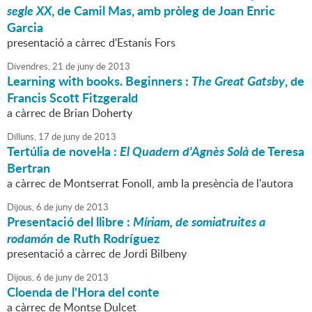
segle XX
, de Camil Mas, amb pròleg de Joan Enric
Garcia
presentació a càrrec d'Estanis Fors
Divendres,
21
de
juny
de
2013
Learning with books. Beginners :
The Great Gatsby
, de
Francis Scott Fitzgerald
a càrrec de Brian Doherty
Dilluns,
17
de
juny
de
2013
Tertúlia de novel·la :
El Quadern d'Agnès Solà
de Teresa
Bertran
a càrrec de Montserrat Fonoll, amb la presència de l'autora
Dijous,
6
de
juny
de
2013
Presentació del llibre :
Míriam, de somiatruites a
rodamón
de Ruth Rodríguez
presentació a càrrec de Jordi Bilbeny
Dijous,
6
de
juny
de
2013
Cloenda de l'Hora del conte
a càrrec de Montse Dulcet