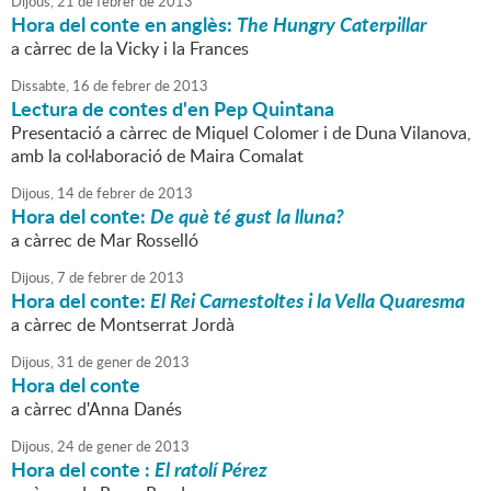
Dijous,
21
de
febrer
de
2013
Hora del conte en anglès:
The Hungry Caterpillar
a càrrec de la Vicky i la Frances
Dissabte,
16
de
febrer
de
2013
Lectura de contes d'en Pep Quintana
Presentació a càrrec de Miquel Colomer i de Duna Vilanova,
amb la col·laboració de Maira Comalat
Dijous,
14
de
febrer
de
2013
Hora del conte:
De què té gust la lluna?
a càrrec de Mar Rosselló
Dijous,
7
de
febrer
de
2013
Hora del conte:
El Rei Carnestoltes i la Vella Quaresma
a càrrec de Montserrat Jordà
Dijous,
31
de
gener
de
2013
Hora del conte
a càrrec d'Anna Danés
Dijous,
24
de
gener
de
2013
Hora del conte :
El ratolí Pérez