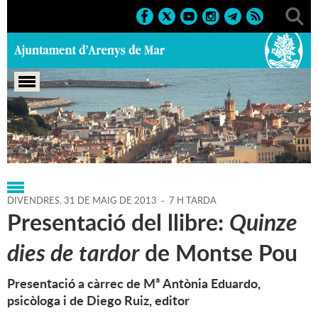
Portada
>
Regidories
>
Cultura
>
Agenda
>
31-05-2013
DIVENDRES,
31
DE
MAIG
DE
2013
-
7 H TARDA
Presentació del llibre:
Quinze
dies de tardor
de Montse Pou
Presentació a càrrec de Mª Antònia Eduardo,
psicòloga i de Diego Ruiz, editor