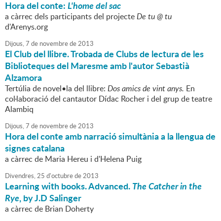
Hora del conte:
L'home del sac
a càrrec dels participants del projecte
De tu @ tu
d'Arenys.org
Dijous,
7
de
novembre
de
2013
El Club del llibre. Trobada de Clubs de lectura de les
Biblioteques del Maresme amb l'autor Sebastià
Alzamora
Tertúlia de novel•la del llibre:
Dos amics de vint anys.
En
col·laboració del cantautor Dídac Rocher i del grup de teatre
Alambiq
Dijous,
7
de
novembre
de
2013
Hora del conte amb narració simultània a la llengua de
signes catalana
a càrrec de Maria Hereu i d'Helena Puig
Divendres,
25
d'
octubre
de
2013
Learning with books. Advanced.
The Catcher in the
Rye
, by J.D Salinger
a càrrec de Brian Doherty