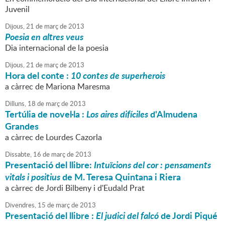
Juvenil
Dijous,
21
de
març
de
2013
Poesia en altres veus
Dia internacional de la poesia
Dijous,
21
de
març
de
2013
Hora del conte :
10 contes de superherois
a càrrec de Mariona Maresma
Dilluns,
18
de
març
de
2013
Tertúlia de novel·la :
Los aires difíciles
d'Almudena
Grandes
a càrrec de Lourdes Cazorla
Dissabte,
16
de
març
de
2013
Presentació del llibre:
Intuïcions del cor : pensaments
vitals i positius
de M. Teresa Quintana i Riera
a càrrec de Jordi Bilbeny i d'Eudald Prat
Divendres,
15
de
març
de
2013
Presentació del llibre :
El judici del falcó
de Jordi Piqué