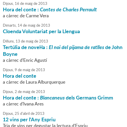
Dijous,
16
de
maig
de
2013
Hora del conte :
Contes de Charles Perrault
a càrrec de Carme Vera
Dimarts,
14
de
maig
de
2013
Cloenda Voluntariat per la Llengua
Dilluns,
13
de
maig
de
2013
Tertúlia de novel·la :
El noi del pijama de ratlles
de John
Boyne
a càrrec d'Enric Agustí
Dijous,
9
de
maig
de
2013
Hora del conte
a càrrec de Laura Alburquerque
Dijous,
2
de
maig
de
2013
Hora del conte :
Blancaneus
dels Germans Grimm
a càrrec d'Ivana Ares
Dijous,
25
d'
abril
de
2013
12 vins per l'Any Espriu
Tria de vins per degustar la lectura d'Espriu