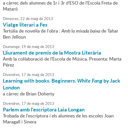
a càrrec dels alumnes de 1r i 3r d'ESO de l'Escola Freta de
Mataró
Dimecres,
22
de
maig
de
2013
Viatge literari a Fes
Tertúlia de novel·la de l'obra :
Amb la mirada baixa
de Tahar
Ben Jelloun
Diumenge,
19
de
maig
de
2013
Lliurament de premis de la Mostra Literària
Amb la col·laboració de l'Escola de Música. Presenta: Marta
Pérez
Divendres,
17
de
maig
de
2013
Learning with books. Beginners.
White Fang
by Jack
London
a càrrec de Brian Doherty
Divendres,
17
de
maig
de
2013
Parlem amb l'escriptora Laia Longan
Trobada de l'escriptora i els alumnes de les escoles Joan
Maragall i Sinera