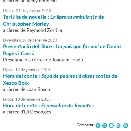
a càrrec de Remy Rondeau
Dilluns,
21
de
gener
de
2013
Tertúlia de novel·la :
La librería ambulante
de
Christopher Morley
a càrrec de Raymond Zorrilla
Divendres,
18
de
gener
de
2013
Presentació del llibre :
Un país que fa camí
de David
Pagès i Cassú
Presentació a càrrec de Joaquim Triadú
Dijous,
17
de
gener
de
2013
Hora del conte :
Sopa de pedres i d'altres contes
de
Xesco Boix
a càrrec de Joan Bosch
Dijous,
10
de
gener
de
2013
Hora del conte :
El pessebre de Joanetes
a càrrec d'Eli Desongles
Compartir