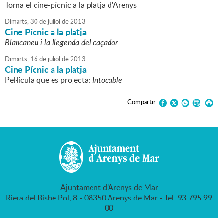
Torna el cine-pícnic a la platja d'Arenys
Dimarts,
30
de
juliol
de
2013
Cine Pícnic a la platja
Blancaneu i la llegenda del caçador
Dimarts,
16
de
juliol
de
2013
Cine Pícnic a la platja
Pel·lícula que es projecta:
Intocable
Compartir
Ajuntament d'Arenys de Mar
Riera del Bisbe Pol, 8 - 08350 Arenys de Mar - Tel. 93 795 99
00