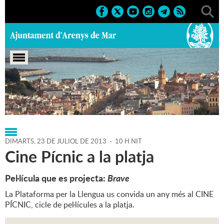
Portada
>
Regidories
>
Cultura
>
Agenda
>
23-07-2013
DIMARTS,
23
DE
JULIOL
DE
2013
-
10 H NIT
Cine Pícnic a la platja
Pel·lícula que es projecta:
Brave
La Plataforma per la Llengua us convida un any més al CINE
PÍCNIC, cicle de pel·lícules a la platja.