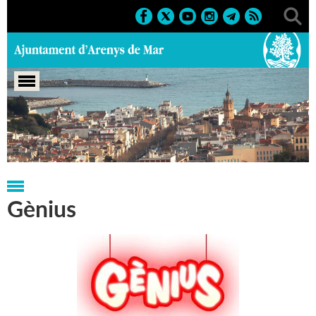
Portada
>
Regidories
>
Cultura
>
Biblioteca P. Fidel Fita
Gènius