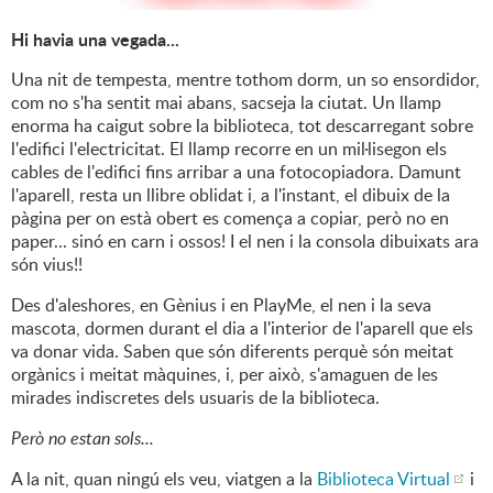
Hi havia una vegada...
Una nit de tempesta, mentre tothom dorm, un so ensordidor,
com no s'ha sentit mai abans, sacseja la ciutat. Un llamp
enorma ha caigut sobre la biblioteca, tot descarregant sobre
l'edifici l'electricitat. El llamp recorre en un mil·lisegon els
cables de l'edifici fins arribar a una fotocopiadora. Damunt
l'aparell, resta un llibre oblidat i, a l'instant, el dibuix de la
pàgina per on està obert es comença a copiar, però no en
paper... sinó en carn i ossos! I el nen i la consola dibuixats ara
són vius!!
Des d'aleshores, en Gènius i en PlayMe, el nen i la seva
mascota, dormen durant el dia a l'interior de l'aparell que els
va donar vida. Saben que són diferents perquè són meitat
orgànics i meitat màquines, i, per això, s'amaguen de les
mirades indiscretes dels usuaris de la biblioteca.
Però no estan sols...
A la nit, quan ningú els veu, viatgen a la
Biblioteca Virtual
i