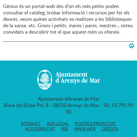
Gènius és un portal web des d'on els més petits poden
consultar el catàleg, trobar informació i recursos per fer els
deures, veure quines activitats es realitzen a les biblioteques
de la xarxa, etc. Grans i petits, mares i pares, mestres... esteu
convidats a descobrir tot el que aquest món us ofereix.
Ajuntament d'Arenys de Mar
Riera del Bisbe Pol, 8 - 08350 Arenys de Mar - Tel. 93 795 99
00
INTRANET
AVÍS LEGAL
POLÍTICA PRIVACITAT
ACCESSIBILITAT
RSS
MAPA WEB
CRÈDITS