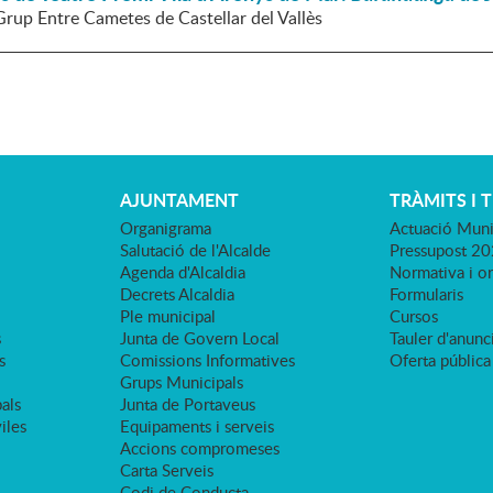
Grup Entre Cametes de Castellar del Vallès
AJUNTAMENT
TRÀMITS I 
Organigrama
Actuació Muni
Salutació de l'Alcalde
Pressupost 2
Agenda d'Alcaldia
Normativa i o
Decrets Alcaldia
Formularis
Ple municipal
Cursos
s
Junta de Govern Local
Tauler d'anunci
s
Comissions Informatives
Oferta pública
Grups Municipals
als
Junta de Portaveus
viles
Equipaments i serveis
Accions compromeses
Carta Serveis
Codi de Conducta