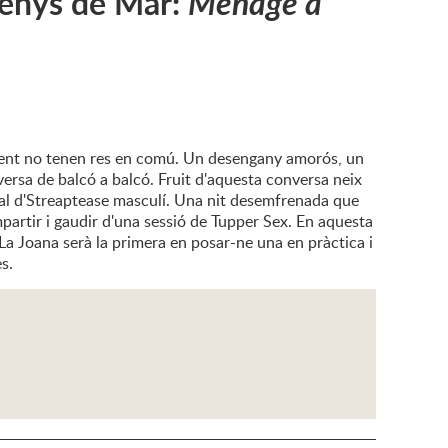
renys de Mar:
Ménage à
ntment no tenen res en comú. Un desengany amorós, un
ersa de balcó a balcó. Fruit d'aquesta conversa neix
cal d'Streaptease masculí. Una nit desemfrenada que
partir i gaudir d'una sessió de Tupper Sex. En aquesta
..La Joana serà la primera en posar-ne una en pràctica i
s.