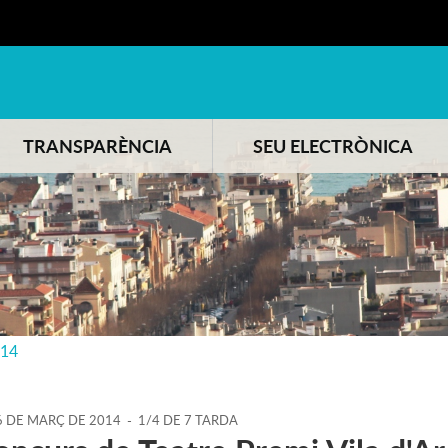
TRANSPARÈNCIA
SEU ELECTRÒNICA
014
6
DE
MARÇ
DE
2014
-
1/4 DE 7 TARDA