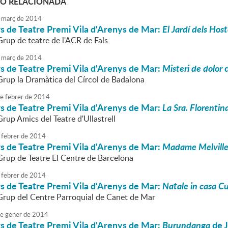
Ó RELACIONADA
març
de
2014
s de Teatre Premi Vila d'Arenys de Mar:
El Jardí dels Hos
Grup de teatre de l'ACR de Fals
març
de
2014
s de Teatre Premi Vila d'Arenys de Mar:
Misteri de dolor
d
 Grup la Dramàtica del Círcol de Badalona
e
febrer
de
2014
s de Teatre Premi Vila d'Arenys de Mar:
La Sra. Florentin
Grup Amics del Teatre d'Ullastrell
febrer
de
2014
s de Teatre Premi Vila d'Arenys de Mar:
Madame Melvill
 Grup de Teatre El Centre de Barcelona
febrer
de
2014
s de Teatre Premi Vila d'Arenys de Mar:
Natale in casa Cu
 Grup del Centre Parroquial de Canet de Mar
e
gener
de
2014
s de Teatre Premi Vila d'Arenys de Mar:
Burundanga
de J