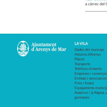
a càrrec del 
LA VILA
Dades del municipi
Història d'Arenys
Plànol
Transports
Telèfons d'interès
Empreses i comerço
Entitats i associacion
Fires i festes
Equipaments municip
Auterive i la Ràpita, 
germanes