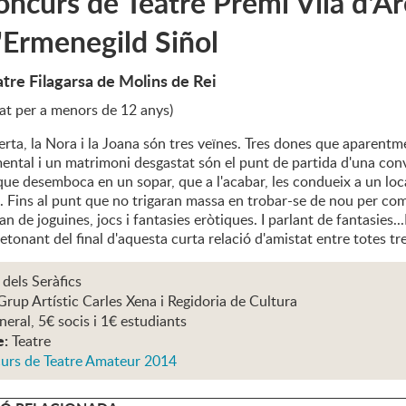
ncurs de Teatre Premi Vila d'A
'Ermenegild Siñol
tre Filagarsa de Molins de Rei
t per a menors de 12 anys)
Berta, la Nora i la Joana són tres veïnes. Tres dones que apare
ental i un matrimoni desgastat són el punt de partida d'una conv
que desemboca en un sopar, que a l'acabar, les condueix a un lo
. Fins al punt que no trigaran massa en trobar-se de nou per com
an de joguines, jocs i fantasies eròtiques. I parlant de fantasies.
detonant del final d'aquesta curta relació d'amistat entre totes tre
 dels Seràfics
Grup Artístic Carles Xena i Regidoria de Cultura
neral, 5€ socis i 1€ estudiants
e:
Teatre
urs de Teatre Amateur 2014