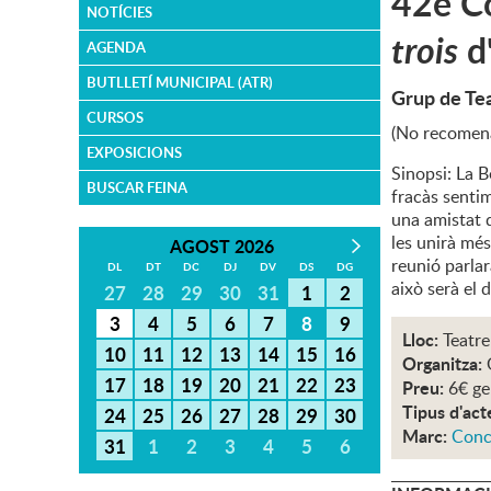
42è Co
NOTÍCIES
trois
d
AGENDA
BUTLLETÍ MUNICIPAL (ATR)
Grup de Tea
CURSOS
(No recomena
EXPOSICIONS
Sinopsi: La 
BUSCAR FEINA
fracàs sentim
una amistat 
les unirà més
AGOST 2026
reunió parlar
DL
DT
DC
DJ
DV
DS
DG
això serà el 
27
28
29
30
31
1
2
3
4
5
6
7
8
9
Lloc:
Teatre
10
11
12
13
14
15
16
Organitza:
17
18
19
20
21
22
23
Preu:
6€ ge
Tipus d'act
24
25
26
27
28
29
30
Marc:
Conc
31
1
2
3
4
5
6