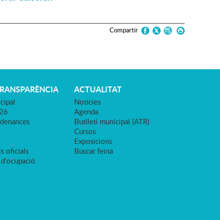
Compartir
TRANSPARÈNCIA
ACTUALITAT
cipal
Notícies
026
Agenda
rdenances
Butlletí municipal (ATR)
Cursos
Exposicions
s oficials
Buscar feina
 d'ocupació