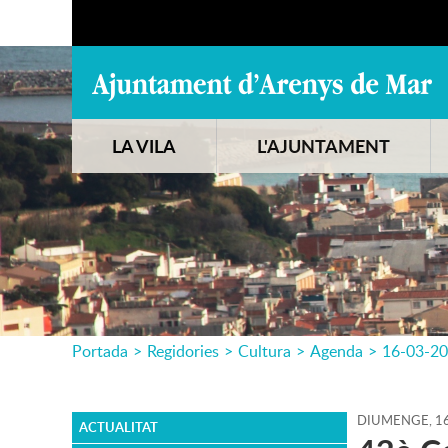
LA VILA
L'AJUNTAMENT
Portada
>
Regidories
>
Cultura
>
Agenda
>
16-03-2
DIUMENGE,
1
ACTUALITAT