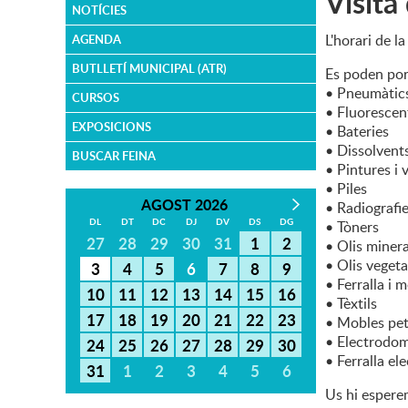
Visita
NOTÍCIES
L'horari de l
AGENDA
BUTLLETÍ MUNICIPAL (ATR)
Es poden port
• Pneumàtic
CURSOS
• Fluorescen
EXPOSICIONS
• Bateries
• Dissolvent
BUSCAR FEINA
• Pintures i 
• Piles
AGOST 2026
• Radiografi
DL
DT
DC
DJ
DV
DS
DG
• Tòners
27
28
29
30
31
1
2
• Olis minera
• Olis vegeta
3
4
5
6
7
8
9
• Ferralla i m
10
11
12
13
14
15
16
• Tèxtils
17
18
19
20
21
22
23
• Mobles pet
• Electrodom
24
25
26
27
28
29
30
• Ferralla el
31
1
2
3
4
5
6
Us hi esperem