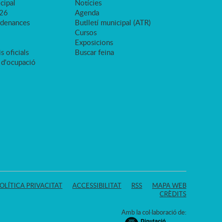
cipal
Notícies
026
Agenda
rdenances
Butlletí municipal (ATR)
Cursos
Exposicions
s oficials
Buscar feina
 d'ocupació
OLÍTICA PRIVACITAT
ACCESSIBILITAT
RSS
MAPA WEB
CRÈDITS
Amb la col·laboració de: