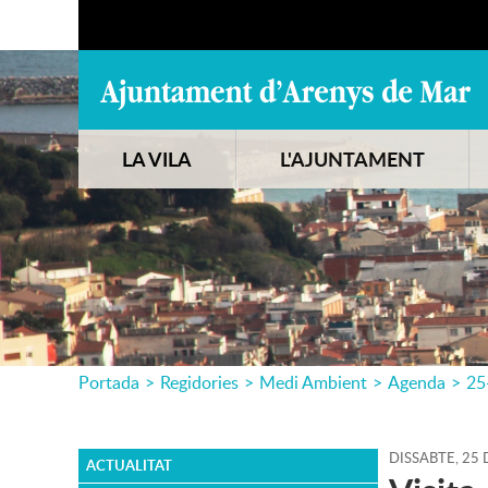
LA VILA
L'AJUNTAMENT
Portada
>
Regidories
>
Medi Ambient
>
Agenda
>
25
DISSABTE,
25
ACTUALITAT