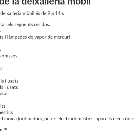
 de la deixalleria mòbil
a deixalleria mòbil és de 9 a 14h.
ar els següents residus:
s
ts i làmpades de vapor de mercuri
s
vernissos
es
ls i usats
ls i usats
etall
its
èstics
ectrònica (ordinadors, petits electrodomèstics, aparells electrònics
!!!!