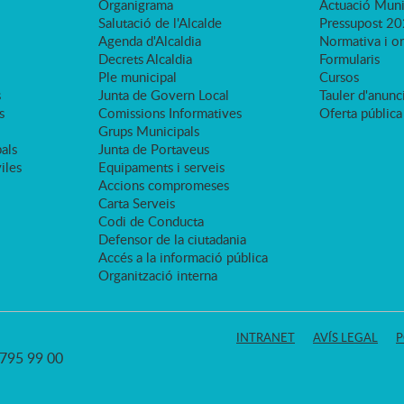
Organigrama
Actuació Muni
Salutació de l'Alcalde
Pressupost 2
Agenda d'Alcaldia
Normativa i o
Decrets Alcaldia
Formularis
Ple municipal
Cursos
s
Junta de Govern Local
Tauler d'anunci
s
Comissions Informatives
Oferta pública
Grups Municipals
als
Junta de Portaveus
viles
Equipaments i serveis
Accions compromeses
Carta Serveis
Codi de Conducta
Defensor de la ciutadania
Accés a la informació pública
Organització interna
INTRANET
AVÍS LEGAL
P
3 795 99 00