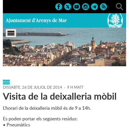
Portada
>
Regidories
>
Medi Ambient
>
Agenda
>
26-07-
2014
DISSABTE,
26
DE
JULIOL
DE
2014
-
9 H MATÍ
Visita de la deixalleria mòbil
L'horari de la deixalleria mòbil és de 9 a 14h.
Es poden portar els següents residus:
• Pneumàtics