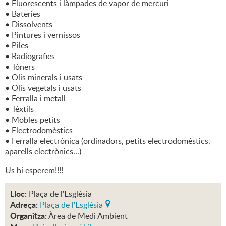
• Fluorescents i làmpades de vapor de mercuri
• Bateries
• Dissolvents
• Pintures i vernissos
• Piles
• Radiografies
• Tòners
• Olis minerals i usats
• Olis vegetals i usats
• Ferralla i metall
• Tèxtils
• Mobles petits
• Electrodomèstics
• Ferralla electrònica (ordinadors, petits electrodomèstics,
aparells electrònics...)
Us hi esperem!!!!
Lloc:
Plaça de l'Església
Adreça:
Plaça de l'Església
Organitza:
Àrea de Medi Ambient