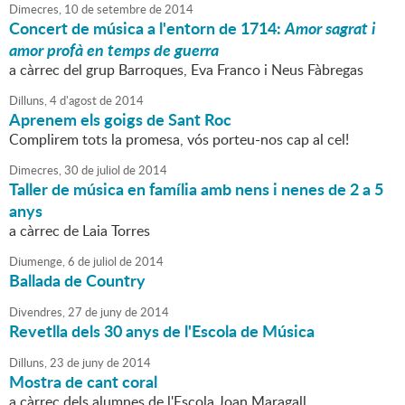
Dimecres,
10
de
setembre
de
2014
Concert de música a l'entorn de 1714:
Amor sagrat i
amor profà en temps de guerra
a càrrec del grup Barroques, Eva Franco i Neus Fàbregas
Dilluns,
4
d'
agost
de
2014
Aprenem els goigs de Sant Roc
Complirem tots la promesa, vós porteu-nos cap al cel!
Dimecres,
30
de
juliol
de
2014
Taller de música en família amb nens i nenes de 2 a 5
anys
a càrrec de Laia Torres
Diumenge,
6
de
juliol
de
2014
Ballada de Country
Divendres,
27
de
juny
de
2014
Revetlla dels 30 anys de l'Escola de Música
Dilluns,
23
de
juny
de
2014
Mostra de cant coral
a càrrec dels alumnes de l'Escola Joan Maragall