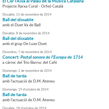
El Cor l'Aixa al Palau de la Música Catalana
Projecte Xarxa Coral - Orfeó Català
Dissabte,
15
de
novembre
de
2014
Ball del dissabte
amb el Duet Va de Ball
Dissabte,
8
de
novembre
de
2014
Ball del dissabte
amb el grup De Luxe Duet
Divendres,
7
de
novembre
de
2014
Concert:
Postal sonora de l'Europa de 1714
a càrrec del Trio Barroc del Cafè
Diumenge,
2
de
novembre
de
2014
Ball de tarda
amb l'actuació de D.M. Ateneu
Diumenge,
19
d'
octubre
de
2014
Ball de tarda
amb l'actuació de D.M. Ateneu
Dissabte,
18
d'
octubre
de
2014