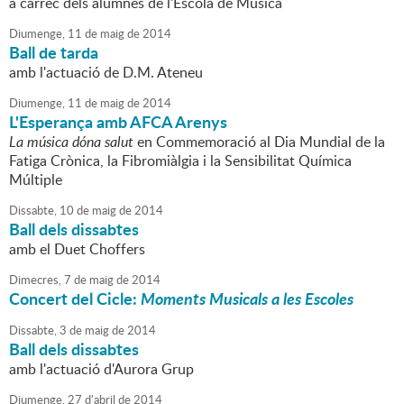
a càrrec dels alumnes de l'Escola de Música
Diumenge,
11
de
maig
de
2014
Ball de tarda
amb l'actuació de D.M. Ateneu
Diumenge,
11
de
maig
de
2014
L'Esperança amb AFCA Arenys
La música dóna salut
en Commemoració al Dia Mundial de la
Fatiga Crònica, la Fibromiàlgia i la Sensibilitat Química
Múltiple
Dissabte,
10
de
maig
de
2014
Ball dels dissabtes
amb el Duet Choffers
Dimecres,
7
de
maig
de
2014
Concert del Cicle:
Moments Musicals a les Escoles
Dissabte,
3
de
maig
de
2014
Ball dels dissabtes
amb l'actuació d'Aurora Grup
Diumenge,
27
d'
abril
de
2014