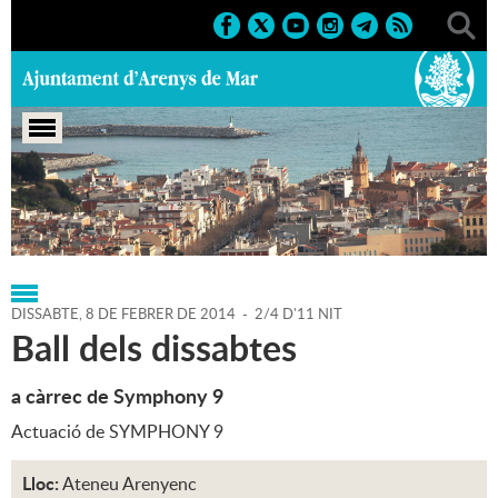
Portada
>
Regidories
>
Cultura
>
Agenda
>
08-02-2014
DISSABTE,
8
DE
FEBRER
DE
2014
-
2/4 D'11 NIT
Ball dels dissabtes
a càrrec de Symphony 9
Actuació de SYMPHONY 9
Lloc:
Ateneu Arenyenc