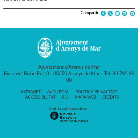
Compartir
Ajuntament d'Arenys de Mar
Riera del Bisbe Pol, 8 - 08350 Arenys de Mar - Tel. 93 795 99
00
INTRANET
AVÍS LEGAL
POLÍTICA PRIVACITAT
ACCESSIBILITAT
RSS
MAPA WEB
CRÈDITS
Amb la col·laboració de: