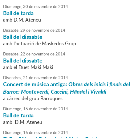
Diumenge,
30
de
novembre
de
2014
Ball de tarda
amb D.M. Ateneu
Dissabte,
29
de
novembre
de
2014
Ball del dissabte
amb l'actuació de Maskedos Grup
Dissabte,
22
de
novembre
de
2014
Ball del dissabte
amb el Duet Maki Maki
Divendres,
21
de
novembre
de
2014
Concert de música antiga:
Obres dels inicis i finals del
Barroc: Monteverdi, Caccini, Händel i Vivaldi
a càrrec del grup Barroques
Diumenge,
16
de
novembre
de
2014
Ball de tarda
amb D.M. Ateneu
Diumenge,
16
de
novembre
de
2014