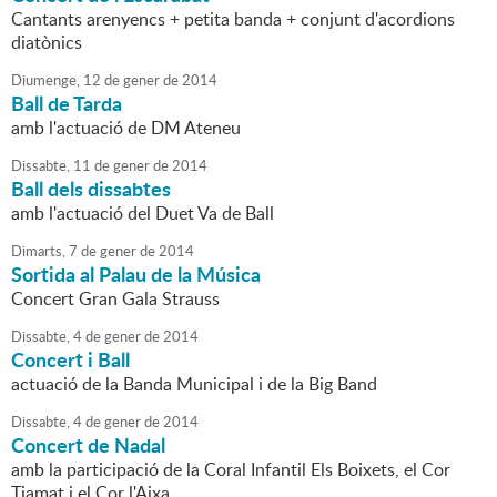
Cantants arenyencs + petita banda + conjunt d'acordions
diatònics
Diumenge,
12
de
gener
de
2014
Ball de Tarda
amb l'actuació de DM Ateneu
Dissabte,
11
de
gener
de
2014
Ball dels dissabtes
amb l'actuació del Duet Va de Ball
Dimarts,
7
de
gener
de
2014
Sortida al Palau de la Música
Concert Gran Gala Strauss
Dissabte,
4
de
gener
de
2014
Concert i Ball
actuació de la Banda Municipal i de la Big Band
Dissabte,
4
de
gener
de
2014
Concert de Nadal
amb la participació de la Coral Infantil Els Boixets, el Cor
Tiamat i el Cor l'Aixa