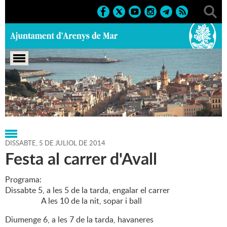
Portada
>
Regidories
>
Cultura
>
Agenda
>
05-07-2014
DISSABTE,
5
DE
JULIOL
DE
2014
Festa al carrer d'Avall
Programa:
Dissabte 5, a les 5 de la tarda, engalar el carrer
A les 10 de la nit, sopar i ball
Diumenge 6, a les 7 de la tarda, havaneres