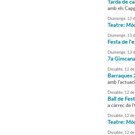
Tarda de ca
amb els Cap
Diumenge,
13
d
Teatre:
Mòd
Diumenge,
13
d
Festa de l'
Diumenge,
13
d
7a Gimcana 
Dissabte,
12
de
Barraques 
amb l'actuac
Dissabte,
12
de
Ball de Fes
a càrrec de 
Dissabte,
12
de
Teatre:
Mòd
Dissabte,
12
de