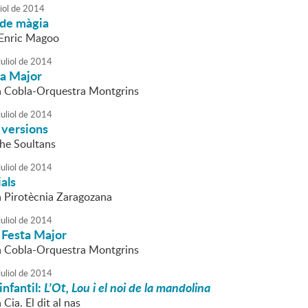
iol
de
2014
 de màgia
l'Enric Magoo
uliol
de
2014
ta Major
la Cobla-Orquestra Montgrins
uliol
de
2014
 versions
The Soultans
uliol
de
2014
ials
la Pirotècnia Zaragozana
uliol
de
2014
 Festa Major
la Cobla-Orquestra Montgrins
uliol
de
2014
infantil:
L'Ot, Lou i el noi de la mandolina
 Cia. El dit al nas