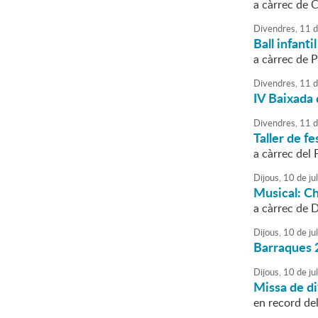
a càrrec de 
Divendres,
11
d
Ball infantil
a càrrec de 
Divendres,
11
d
IV Baixada
Divendres,
11
d
Taller de fes
a càrrec del 
Dijous,
10
de
jul
Musical: Ch
a càrrec de D
Dijous,
10
de
jul
Barraques 
Dijous,
10
de
jul
Missa de di
en record del