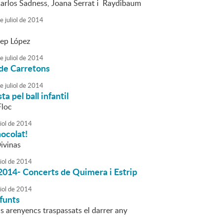
Carlos Sadness, Joana Serrat i Raydibaum
e
juliol
de
2014
Pep López
e
juliol
de
2014
 de Carretons
e
juliol
de
2014
ta pel ball infantil
Floc
iol
de
2014
ocolat!
ivinas
iol
de
2014
2014- Concerts de Quimera i Estrip
iol
de
2014
funts
s arenyencs traspassats el darrer any