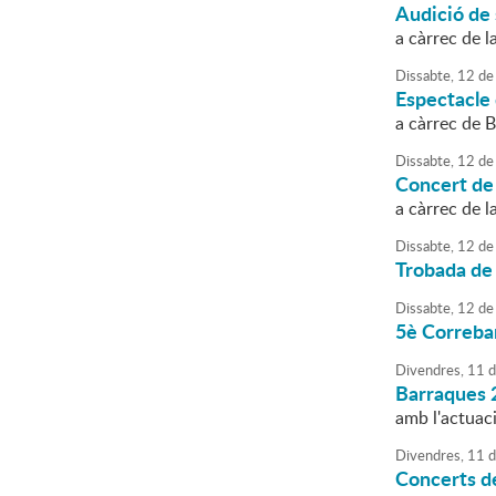
Audició de
a càrrec de l
Dissabte,
12
de
Espectacle 
a càrrec de B
Dissabte,
12
de
Concert de
a càrrec de l
Dissabte,
12
de
Trobada de
Dissabte,
12
de
5è Correba
Divendres,
11
d
Barraques 
amb l'actuac
Divendres,
11
d
Concerts de