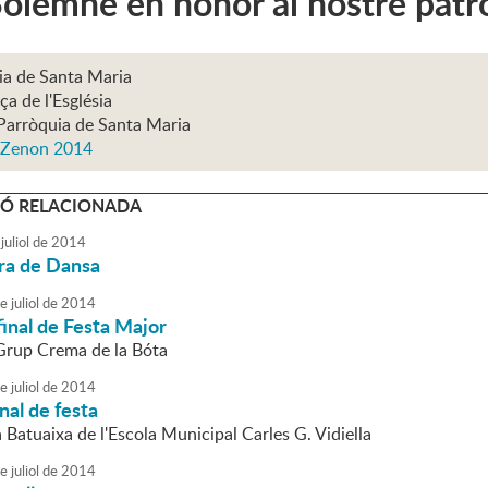
Solemne en honor al nostre pat
ia de Santa Maria
ça de l'Església
Parròquia de Santa Maria
 Zenon 2014
Ó RELACIONADA
juliol
de
2014
ra de Dansa
e
juliol
de
2014
final de Festa Major
 Grup Crema de la Bóta
e
juliol
de
2014
nal de festa
a Batuaixa de l'Escola Municipal Carles G. Vidiella
e
juliol
de
2014