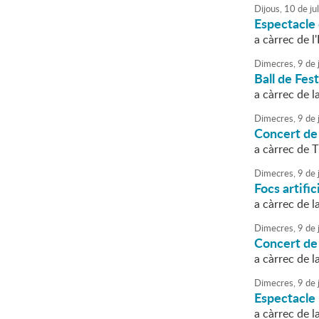
Dijous,
10
de
jul
Espectacle
a càrrec de 
Dimecres,
9
de
j
Ball de Fes
a càrrec de 
Dimecres,
9
de
j
Concert de
a càrrec de 
Dimecres,
9
de
j
Focs artific
a càrrec de 
Dimecres,
9
de
j
Concert de
a càrrec de 
Dimecres,
9
de
j
Espectacle 
a càrrec de la