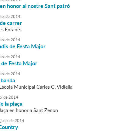
n honor al nostre Sant patró
liol
de
2014
de carrer
Les Enfants
liol
de
2014
ndis de Festa Major
liol
de
2014
 de Festa Major
liol
de
2014
 banda
'Escola Municipal Carles G. Vidiella
ol
de
2014
 la plaça
laça en honor a Sant Zenon
juliol
de
2014
 Country