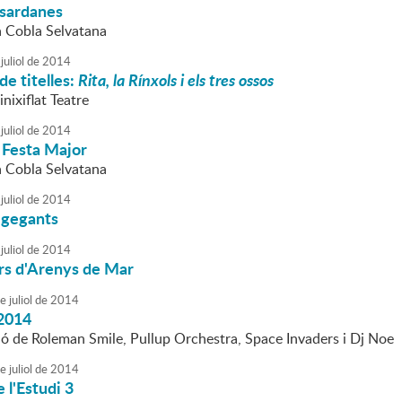
 sardanes
a Cobla Selvatana
juliol
de
2014
de titelles:
Rita, la Rínxols i els tres ossos
inixiflat Teatre
juliol
de
2014
 Festa Major
a Cobla Selvatana
juliol
de
2014
 gegants
juliol
de
2014
rs d'Arenys de Mar
e
juliol
de
2014
2014
ió de Roleman Smile, Pullup Orchestra, Space Invaders i Dj Noe
e
juliol
de
2014
 l'Estudi 3