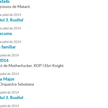
stells
grossos de Mataró
e
juliol
de
2014
ul 3. Rusiñol
e
juliol
de
2014
escuma
e
juliol
de
2014
familiar
juliol
de
2014
2014
ió de Motherfucker, KOP I Ebri Knight
juliol
de
2014
ta Major
l'Orquestra Selvatana
juliol
de
2014
ul 3. Rusiñol
juliol
de
2014