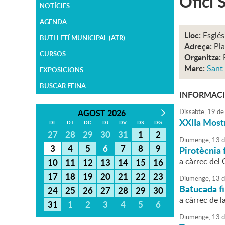
Ofici 
NOTÍCIES
AGENDA
Lloc:
Esglés
BUTLLETÍ MUNICIPAL (ATR)
Adreça:
Pla
CURSOS
Organitza:
Marc:
Sant
EXPOSICIONS
BUSCAR FEINA
INFORMACI
AGOST 2026
Dissabte,
19
de
XXIIa Most
DL
DT
DC
DJ
DV
DS
DG
27
28
29
30
31
1
2
Diumenge,
13
d
3
4
5
6
7
8
9
Pirotècnia 
a càrrec del
10
11
12
13
14
15
16
17
18
19
20
21
22
23
Diumenge,
13
d
Batucada fi
24
25
26
27
28
29
30
a càrrec de l
31
1
2
3
4
5
6
Diumenge,
13
d