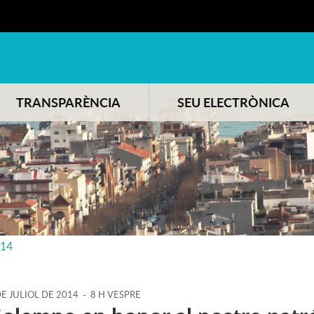
TRANSPARÈNCIA
SEU ELECTRÒNICA
014
DE
JULIOL
DE
2014
-
8 H VESPRE