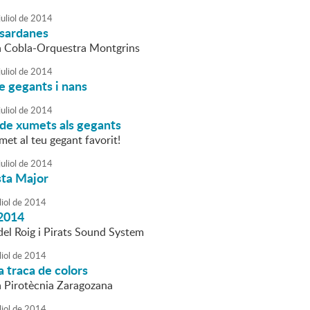
uliol
de
2014
 sardanes
la Cobla-Orquestra Montgrins
uliol
de
2014
e gegants i nans
uliol
de
2014
 de xumets als gegants
met al teu gegant favorit!
uliol
de
2014
sta Major
liol
de
2014
2014
el Roig i Pirats Sound System
liol
de
2014
a traca de colors
la Pirotècnia Zaragozana
liol
de
2014