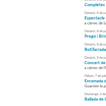
Completes e
Dimarts,
8
de
ju
Espectacle 
a càrrec de 
Dimarts,
8
de
ju
Pregó i Bri
Dimarts,
8
de
ju
Botifarrada
Dimarts,
8
de
ju
Concert de
a càrrec de l
Dilluns,
7
de
juli
Enramada de
Guarnim la p
Diumenge,
6
de
Ballada de