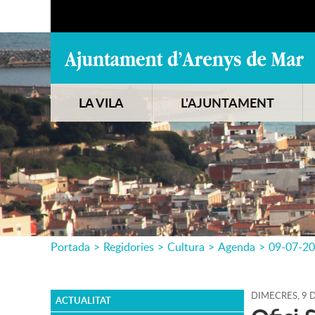
LA VILA
L'AJUNTAMENT
Portada
>
Regidories
>
Cultura
>
Agenda
>
09-07-2
DIMECRES,
9
ACTUALITAT