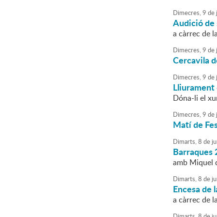
Dimecres,
9
de
j
Audició de
a càrrec de 
Dimecres,
9
de
j
Cercavila d
Dimecres,
9
de
j
Lliurament
Dóna-li el xu
Dimecres,
9
de
j
Matí de Fe
Dimarts,
8
de
ju
Barraques 
amb Miquel d
Dimarts,
8
de
ju
Encesa de l
a càrrec de 
Dimarts,
8
de
ju