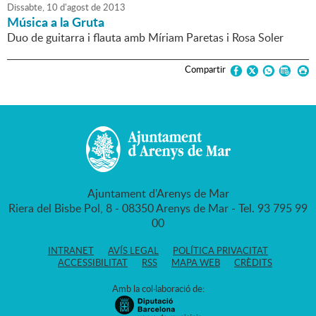
Dissabte,
10
d'
agost
de
2013
Música a la Gruta
Duo de guitarra i flauta amb Míriam Paretas i Rosa Soler
Compartir
Ajuntament d'Arenys de Mar
Riera del Bisbe Pol, 8 - 08350 Arenys de Mar - Tel. 93 795 99
00
INTRANET
AVÍS LEGAL
POLÍTICA PRIVACITAT
ACCESSIBILITAT
RSS
MAPA WEB
CRÈDITS
Amb la col·laboració de: