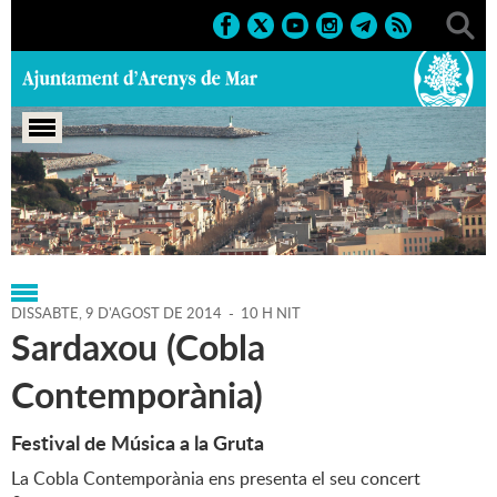
Portada
>
Regidories
>
Cultura
>
Agenda
>
09-08-2014
DISSABTE,
9
D'
AGOST
DE
2014
-
10 H NIT
Sardaxou (Cobla
Contemporània)
Festival de Música a la Gruta
La Cobla Contemporània ens presenta el seu concert