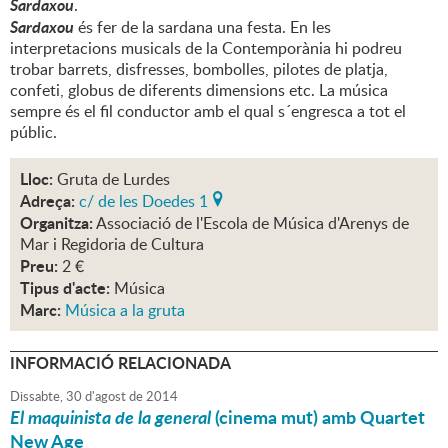
Sardaxou
.
Sardaxou
és fer de la sardana una festa. En les
interpretacions musicals de la Contemporània hi podreu
trobar barrets, disfresses, bombolles, pilotes de platja,
confeti, globus de diferents dimensions etc. La música
sempre és el fil conductor amb el qual s´engresca a tot el
públic.
Lloc:
Gruta de Lurdes
Adreça:
c/ de les Doedes 1
Organitza:
Associació de l'Escola de Música d'Arenys de
Mar i Regidoria de Cultura
Preu:
2 €
Tipus d'acte:
Música
Marc:
Música a la gruta
INFORMACIÓ RELACIONADA
Dissabte,
30
d'
agost
de
2014
El maquinista de la general
(cinema mut) amb Quartet
New Age