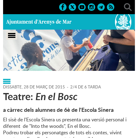
Portada
>
Regidories
>
Educació
>
Agenda
>
28-03-2015
DISSABTE,
28
DE
MARÇ
DE
2015
-
2/4 DE 6 TARDA
Teatre:
En el Bosc
a càrrec dels alumnes de 6è de l'Escola Sinera
El sisè de l'Escola Sinera us presenta una versió personal i
diferent de "Into the woods", En el Bosc.
Podreu trobar els personatges de tots els contes, vivint