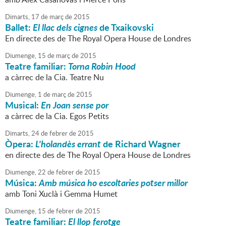
Dimarts,
17
de
març
de
2015
Ballet:
El llac dels cignes
de Txaikovski
En directe des de The Royal Opera House de Londres
Diumenge,
15
de
març
de
2015
Teatre familiar:
Torna Robin Hood
a càrrec de la Cia. Teatre Nu
Diumenge,
1
de
març
de
2015
Musical:
En Joan sense por
a càrrec de la Cia. Egos Petits
Dimarts,
24
de
febrer
de
2015
Òpera:
L'holandès errant
de Richard Wagner
en directe des de The Royal Opera House de Londres
Diumenge,
22
de
febrer
de
2015
Música:
Amb música ho escoltaries potser millor
amb Toni Xuclà i Gemma Humet
Diumenge,
15
de
febrer
de
2015
Teatre familiar:
El llop ferotge