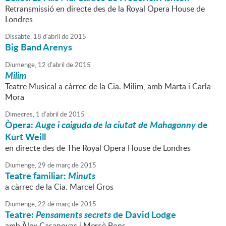
Retransmissió en directe des de la Royal Opera House de
Londres
Dissabte,
18
d'
abril
de
2015
Big Band Arenys
Diumenge,
12
d'
abril
de
2015
Milim
Teatre Musical a càrrec de la Cia. Milim, amb Marta i Carla
Mora
Dimecres,
1
d'
abril
de
2015
Òpera:
Auge i caiguda de la ciutat de Mahagonny
de
Kurt Weill
en directe des de The Royal Opera House de Londres
Diumenge,
29
de
març
de
2015
Teatre familiar:
Minuts
a càrrec de la Cia. Marcel Gros
Diumenge,
22
de
març
de
2015
Teatre:
Pensaments secrets
de David Lodge
amb Àlex Casanovas i Mercè Pons