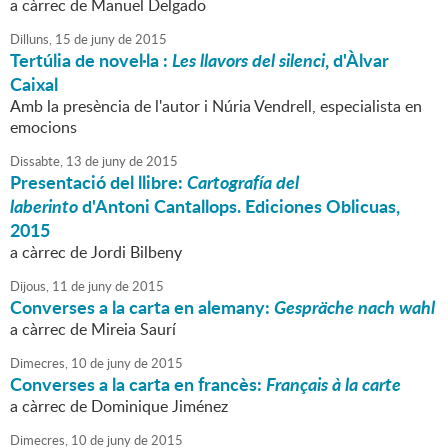
a càrrec de Manuel Delgado
Dilluns,
15
de
juny
de
2015
Tertúlia de novel·la :
Les llavors del silenci
, d'Àlvar
Caixal
Amb la presència de l'autor i Núria Vendrell, especialista en
emocions
Dissabte,
13
de
juny
de
2015
Presentació del llibre:
Cartografía del
laberinto
d'Antoni Cantallops. Ediciones Oblicuas,
2015
a càrrec de Jordi Bilbeny
Dijous,
11
de
juny
de
2015
Converses a la carta en alemany:
Gespräche nach wahl
a càrrec de Mireia Saurí
Dimecres,
10
de
juny
de
2015
Converses a la carta en francès:
Français à la carte
a càrrec de Dominique Jiménez
Dimecres,
10
de
juny
de
2015