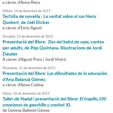
a càrrec d'Anna Riera
Dilluns,
14
de
desembre
de
2015
Tertúlia de novel·la :
La veritat sobre el cas Harry
Quebert
, de Joël Dicker
a càrrec d'Enric Agustí
Dissabte,
12
de
desembre
de
2015
Presentació del llibre:
Des del balcó de casa,
contes
per adults, de Pep Quintana. Il·lustracions de Jordi
Dauder
A càrrec d'Agustí Pons i Jordi Vintró
Divendres,
11
de
desembre
de
2015
Presentació del llibre:
Las dificultades de la educación
,
d'Ana Balanzá Gómez
a càrrec d'Anna Codina
Dijous,
10
de
desembre
de
2015
Taller de Nadal i presentació del llibre:
El trapillo.100
creaciones de ganchillo y crochet XL
de Gemma Ballesté Gómez