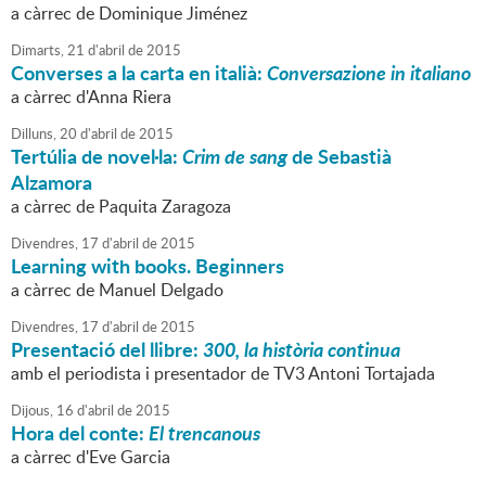
a càrrec de Dominique Jiménez
Dimarts,
21
d'
abril
de
2015
Converses a la carta en italià:
Conversazione in italiano
a càrrec d'Anna Riera
Dilluns,
20
d'
abril
de
2015
Tertúlia de novel·la:
Crim de sang
de Sebastià
Alzamora
a càrrec de Paquita Zaragoza
Divendres,
17
d'
abril
de
2015
Learning with books. Beginners
a càrrec de Manuel Delgado
Divendres,
17
d'
abril
de
2015
Presentació del llibre:
300, la història continua
amb el periodista i presentador de TV3 Antoni Tortajada
Dijous,
16
d'
abril
de
2015
Hora del conte:
El trencanous
a càrrec d'Eve Garcia