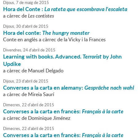
Dijous,
7
de
maig
de
2015
Hora del Conte :
La rateta que escombrava l'escaleta
a càrrec de
Les contistes
Dijous,
30
d'
abril
de
2015
Hora del conte:
The hungry monster
Conte en anglès a càrrec de la Vicky i la Frances
Divendres,
24
d'
abril
de
2015
Learning with books. Advanced.
Terrorist
by John
Updike
a càrrec de Manuel Delgado
Dijous,
23
d'
abril
de
2015
Converses a la carta en alemany:
Gespräche nach wahl
a càrrec de Mireia Saurí
Dimecres,
22
d'
abril
de
2015
Converses a la carta en francès:
Français à la carte
a càrrec de Dominique Jiménez
Dimecres,
22
d'
abril
de
2015
Converses a la carta en francès:
Français à la carte