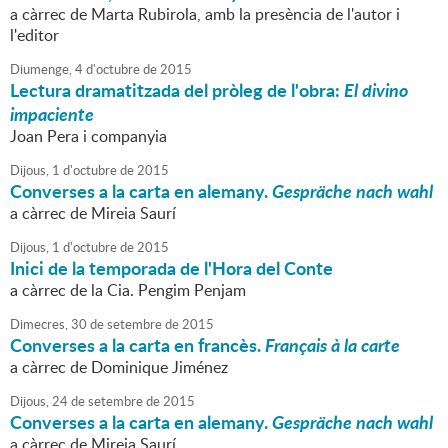
a càrrec de Marta Rubirola, amb la presència de l'autor i
l'editor
Diumenge,
4
d'
octubre
de
2015
Lectura dramatitzada del pròleg de l'obra:
El divino
impaciente
Joan Pera i companyia
Dijous,
1
d'
octubre
de
2015
Converses a la carta en alemany.
Gespräche nach wahl
a càrrec de Mireia Saurí
Dijous,
1
d'
octubre
de
2015
Inici de la temporada de l'Hora del Conte
a càrrec de la Cia. Pengim Penjam
Dimecres,
30
de
setembre
de
2015
Converses a la carta en francès.
Français à la carte
a càrrec de Dominique Jiménez
Dijous,
24
de
setembre
de
2015
Converses a la carta en alemany.
Gespräche nach wahl
a càrrec de Mireia Saurí