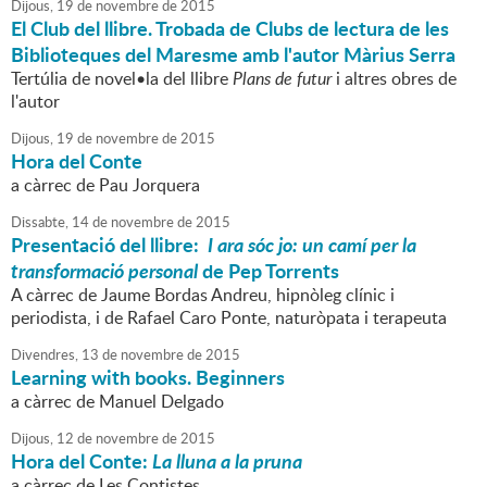
Dijous,
19
de
novembre
de
2015
El Club del llibre. Trobada de Clubs de lectura de les
Biblioteques del Maresme amb l'autor Màrius Serra
Tertúlia de novel•la del llibre
Plans de futur
i altres obres de
l'autor
Dijous,
19
de
novembre
de
2015
Hora del Conte
a càrrec de Pau Jorquera
Dissabte,
14
de
novembre
de
2015
Presentació del llibre:
I ara sóc jo: un camí per la
transformació personal
de Pep Torrents
A càrrec de Jaume Bordas Andreu, hipnòleg clínic i
periodista, i de Rafael Caro Ponte, naturòpata i terapeuta
Divendres,
13
de
novembre
de
2015
Learning with books. Beginners
a càrrec de Manuel Delgado
Dijous,
12
de
novembre
de
2015
Hora del Conte:
La lluna a la pruna
a càrrec de Les Contistes