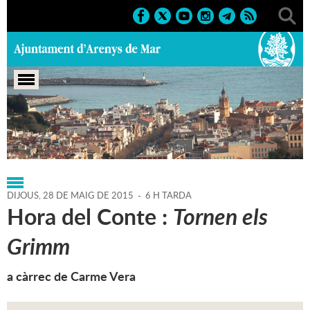
Portada
>
Regidories
>
Cultura
>
Agenda
>
28-05-2015
DIJOUS,
28
DE
MAIG
DE
2015
-
6 H TARDA
Hora del Conte :
Tornen els
Grimm
a càrrec de Carme Vera