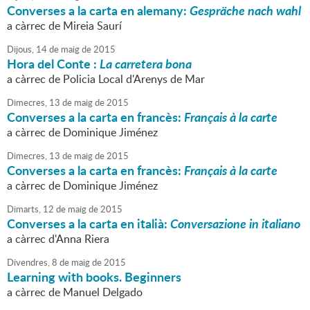
Converses a la carta en alemany:
Gespräche nach wahl
a càrrec de Mireia Saurí
Dijous,
14
de
maig
de
2015
Hora del Conte :
La carretera bona
a càrrec de Policia Local d'Arenys de Mar
Dimecres,
13
de
maig
de
2015
Converses a la carta en francès:
Français à la carte
a càrrec de Dominique Jiménez
Dimecres,
13
de
maig
de
2015
Converses a la carta en francès:
Français à la carte
a càrrec de Dominique Jiménez
Dimarts,
12
de
maig
de
2015
Converses a la carta en italià:
Conversazione in italiano
a càrrec d'Anna Riera
Divendres,
8
de
maig
de
2015
Learning with books. Beginners
a càrrec de Manuel Delgado