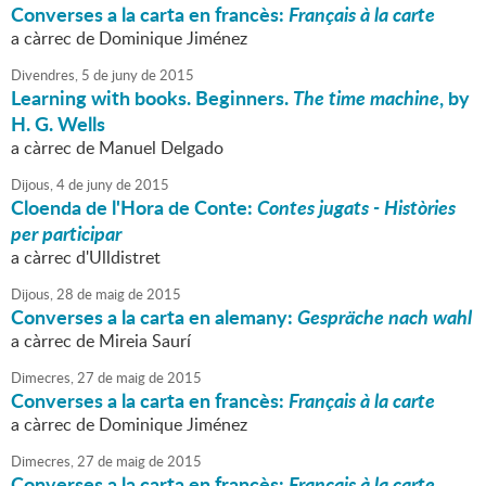
Converses a la carta en francès:
Français à la carte
a càrrec de Dominique Jiménez
Divendres,
5
de
juny
de
2015
Learning with books. Beginners.
The time machine
, by
H. G. Wells
a càrrec de Manuel Delgado
Dijous,
4
de
juny
de
2015
Cloenda de l'Hora de Conte:
Contes jugats - Històries
per participar
a càrrec d'Ulldistret
Dijous,
28
de
maig
de
2015
Converses a la carta en alemany:
Gespräche nach wahl
a càrrec de Mireia Saurí
Dimecres,
27
de
maig
de
2015
Converses a la carta en francès:
Français à la carte
a càrrec de Dominique Jiménez
Dimecres,
27
de
maig
de
2015
Converses a la carta en francès:
Français à la carte