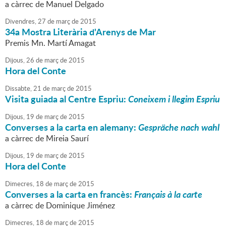
a càrrec de Manuel Delgado
Divendres,
27
de
març
de
2015
34a Mostra Literària d'Arenys de Mar
Premis Mn. Martí Amagat
Dijous,
26
de
març
de
2015
Hora del Conte
Dissabte,
21
de
març
de
2015
Visita guiada al Centre Espriu:
Coneixem i llegim Espriu
Dijous,
19
de
març
de
2015
Converses a la carta en alemany:
Gespräche nach wahl
a càrrec de Mireia Saurí
Dijous,
19
de
març
de
2015
Hora del Conte
Dimecres,
18
de
març
de
2015
Converses a la carta en francès:
Français à la carte
a càrrec de Dominique Jiménez
Dimecres,
18
de
març
de
2015