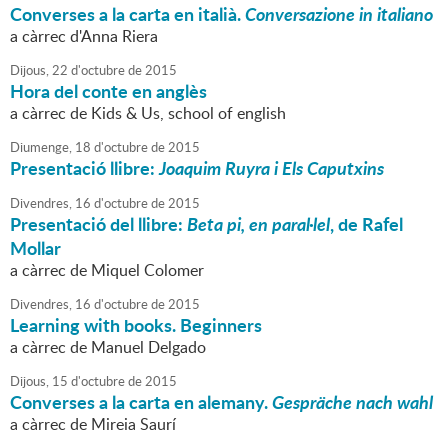
Converses a la carta en italià.
Conversazione in italiano
a càrrec d'Anna Riera
Dijous,
22
d'
octubre
de
2015
Hora del conte en anglès
a càrrec de Kids & Us, school of english
Diumenge,
18
d'
octubre
de
2015
Presentació llibre:
Joaquim Ruyra i Els Caputxins
Divendres,
16
d'
octubre
de
2015
Presentació del llibre:
Beta pi, en paral·lel
, de Rafel
Mollar
a càrrec de Miquel Colomer
Divendres,
16
d'
octubre
de
2015
Learning with books. Beginners
a càrrec de Manuel Delgado
Dijous,
15
d'
octubre
de
2015
Converses a la carta en alemany.
Gespräche nach wahl
a càrrec de Mireia Saurí