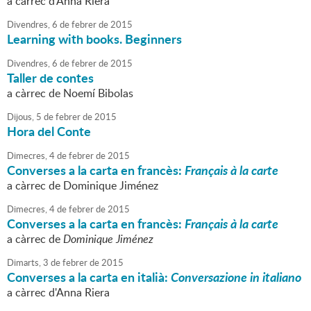
a càrrec d'Anna Riera
Divendres,
6
de
febrer
de
2015
Learning with books. Beginners
Divendres,
6
de
febrer
de
2015
Taller de contes
a càrrec de Noemí Bibolas
Dijous,
5
de
febrer
de
2015
Hora del Conte
Dimecres,
4
de
febrer
de
2015
Converses a la carta en francès:
Français à la carte
a càrrec de Dominique Jiménez
Dimecres,
4
de
febrer
de
2015
Converses a la carta en francès:
Français à la carte
a càrrec de
Dominique Jiménez
Dimarts,
3
de
febrer
de
2015
Converses a la carta en italià:
Conversazione in italiano
a càrrec d'Anna Riera