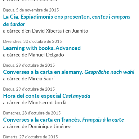
Dijous,
5
de
novembre
de
2015
La Cia. Espiadimonis ens presenten,
contes i cançons
de tardor
a càrrec d'en David Xiberta i en Juanito
Divendres,
30
d'
octubre
de
2015
Learning with books. Advanced
a càrrec de Manuel Delgado
Dijous,
29
d'
octubre
de
2015
Converses a la carta en alemany.
Gespräche nach wahl
a càrrec de Mireia Saurí
Dijous,
29
d'
octubre
de
2015
Hora del conte especial
Castanyada
a càrrec de Montserrat Jordà
Dimecres,
28
d'
octubre
de
2015
Converses a la carta en francès.
Français à la carte
a càrrec de Dominique Jiménez
Dimarts,
27
d'
octubre
de
2015