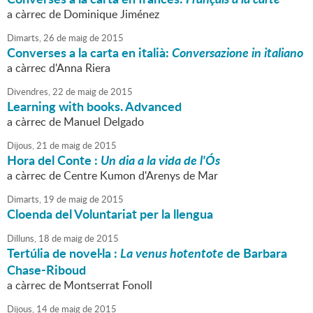
a càrrec de Dominique Jiménez
Dimarts,
26
de
maig
de
2015
Converses a la carta en italià:
Conversazione in italiano
a càrrec d'Anna Riera
Divendres,
22
de
maig
de
2015
Learning with books. Advanced
a càrrec de Manuel Delgado
Dijous,
21
de
maig
de
2015
Hora del Conte :
Un dia a la vida de l'Ós
a càrrec de Centre Kumon d'Arenys de Mar
Dimarts,
19
de
maig
de
2015
Cloenda del Voluntariat per la llengua
Dilluns,
18
de
maig
de
2015
Tertúlia de novel·la :
La venus hotentote
de Barbara
Chase-Riboud
a càrrec de Montserrat Fonoll
Dijous,
14
de
maig
de
2015