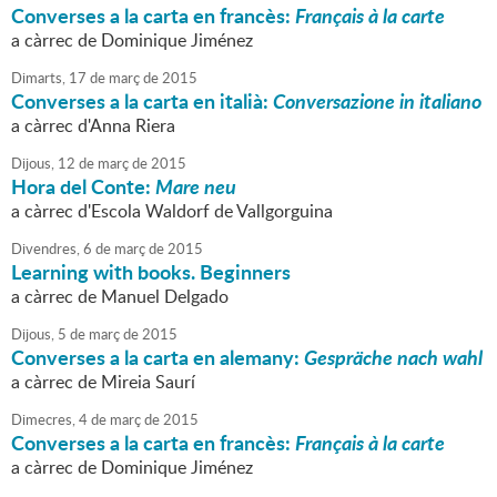
Converses a la carta en francès:
Français à la carte
a càrrec de Dominique Jiménez
Dimarts,
17
de
març
de
2015
Converses a la carta en italià:
Conversazione in italiano
a càrrec d'Anna Riera
Dijous,
12
de
març
de
2015
Hora del Conte:
Mare neu
a càrrec d'Escola Waldorf de Vallgorguina
Divendres,
6
de
març
de
2015
Learning with books. Beginners
a càrrec de Manuel Delgado
Dijous,
5
de
març
de
2015
Converses a la carta en alemany:
Gespräche nach wahl
a càrrec de Mireia Saurí
Dimecres,
4
de
març
de
2015
Converses a la carta en francès:
Français à la carte
a càrrec de Dominique Jiménez