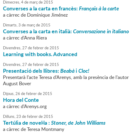
Dimecres,
4
de
març
de
2015
Converses a la carta en francès:
Français à la carte
a càrrec de Dominique Jiménez
Dimarts,
3
de
març
de
2015
Converses a la carta en italià:
Conversazione in italiano
a càrrec d'Anna Riera
Divendres,
27
de
febrer
de
2015
Learning with books. Advanced
Divendres,
27
de
febrer
de
2015
Presentació dels llibres:
Beabà
i
Cloc!
Presentarà l'acte Teresa d'Arenys, amb la presència de l'autor
August Bover
Dijous,
26
de
febrer
de
2015
Hora del Conte
a càrrec d'Arenys.org
Dilluns,
23
de
febrer
de
2015
Tertúlia de novel·la :
Stoner, de John Williams
a càrrec de Teresa Montmany