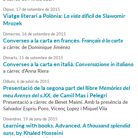
Dijous,
17
de
setembre
de
2015
Viatge literari a Polònia:
La vida difícil
de Slawomir
Mrozek
Dimecres,
16
de
setembre
de
2015
Converses a la carta en francès.
Français à la carte
a càrrec de Dominique Jiménez
Dimarts,
15
de
setembre
de
2015
Converses a la carta en italià.
Conversazione in italiano
a càrrec d'Anna Riera
Dilluns,
6
de
juliol
de
2015
Presentació de la segona part del llibre
Memòries del
meu Arenys del s.XX
, de Camil Mas i Pelegrí
Presentació a càrrec de Benet Maimí. Amb la presència de
Salvador Espriu Pons, Vicenç Lopez i Miquel Vila
Divendres,
19
de
juny
de
2015
Learning with books. Advanced.
A thousand splendid
suns
, by Khaled Hosseini