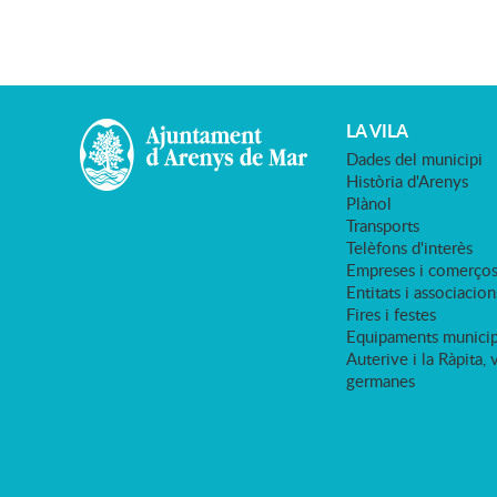
LA VILA
Dades del municipi
Història d'Arenys
Plànol
Transports
Telèfons d'interès
Empreses i comerço
Entitats i associacion
Fires i festes
Equipaments municip
Auterive i la Ràpita, 
germanes