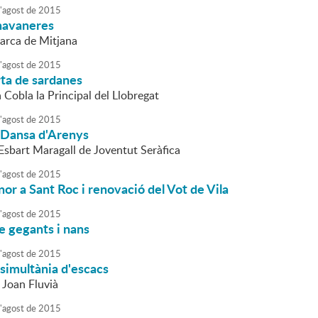
'
agost
de
2015
havaneres
Barca de Mitjana
'
agost
de
2015
rta de sardanes
a Cobla la Principal del Llobregat
'
agost
de
2015
l Dansa d'Arenys
'Esbart Maragall de Joventut Seràfica
'
agost
de
2015
nor a Sant Roc i renovació del Vot de Vila
'
agost
de
2015
e gegants i nans
'
agost
de
2015
 simultània d'escacs
 Joan Fluvià
'
agost
de
2015