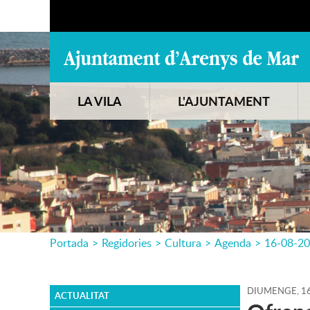
LA VILA
L'AJUNTAMENT
Portada
>
Regidories
>
Cultura
>
Agenda
>
16-08-2
DIUMENGE,
1
ACTUALITAT