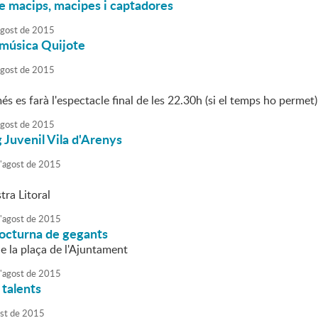
e macips, macipes i captadores
agost
de
2015
 música Quijote
agost
de
2015
s es farà l'espectacle final de les 22.30h (si el temps ho permet)
agost
de
2015
 Juvenil Vila d'Arenys
'
agost
de
2015
tra Litoral
'
agost
de
2015
nocturna de gegants
e la plaça de l'Ajuntament
'
agost
de
2015
 talents
st
de
2015