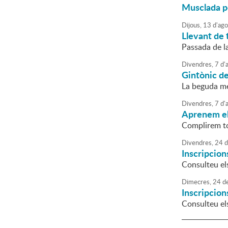
Musclada p
Dijous,
13
d'
ago
Llevant de 
Passada de la
Divendres,
7
d'
Gintònic de
La beguda mé
Divendres,
7
d'
Aprenem el
Complirem to
Divendres,
24
d
Inscripcion
Consulteu el
Dimecres,
24
d
Inscripcion
Consulteu el