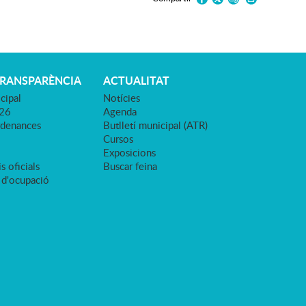
TRANSPARÈNCIA
ACTUALITAT
cipal
Notícies
026
Agenda
rdenances
Butlletí municipal (ATR)
Cursos
Exposicions
s oficials
Buscar feina
 d'ocupació