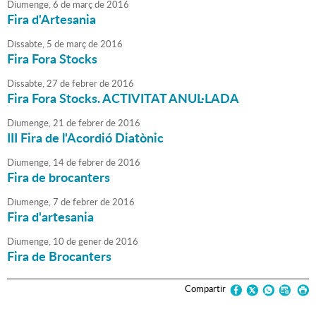
Diumenge,
6
de
març
de
2016
Fira d'Artesania
Dissabte,
5
de
març
de
2016
Fira Fora Stocks
Dissabte,
27
de
febrer
de
2016
Fira Fora Stocks. ACTIVITAT ANUL·LADA
Diumenge,
21
de
febrer
de
2016
III Fira de l'Acordió Diatònic
Diumenge,
14
de
febrer
de
2016
Fira de brocanters
Diumenge,
7
de
febrer
de
2016
Fira d'artesania
Diumenge,
10
de
gener
de
2016
Fira de Brocanters
Compartir