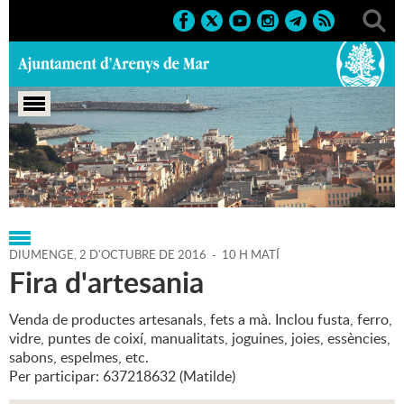
Portada
>
Regidories
>
Agenda
>
02-10-2016
DIUMENGE,
2
D'
OCTUBRE
DE
2016
-
10 H MATÍ
Fira d'artesania
Venda de productes artesanals, fets a mà. Inclou fusta, ferro,
vidre, puntes de coixí, manualitats, joguines, joies, essències,
sabons, espelmes, etc.
Per participar: 637218632 (Matilde)