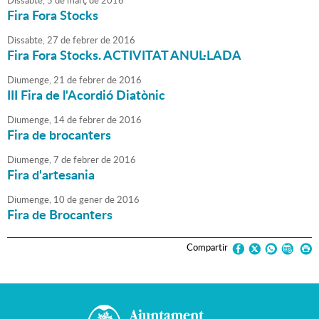
Dissabte,
5
de
març
de
2016
Fira Fora Stocks
Dissabte,
27
de
febrer
de
2016
Fira Fora Stocks. ACTIVITAT ANUL·LADA
Diumenge,
21
de
febrer
de
2016
III Fira de l'Acordió Diatònic
Diumenge,
14
de
febrer
de
2016
Fira de brocanters
Diumenge,
7
de
febrer
de
2016
Fira d'artesania
Diumenge,
10
de
gener
de
2016
Fira de Brocanters
Compartir