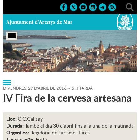
Portada
>
Regidories
>
Alcaldia
>
Agenda
>
29-04-2016
DIVENDRES,
29
D'
ABRIL
DE
2016
-
5 H TARDA
IV Fira de la cervesa artesana
Lloc:
C.C.Calisay
Durada:
També el dia 30 d'abril fins a la una de la matinada
Organitza:
Regidoria de Turisme i Fires
Tipus d'acte:
Festa