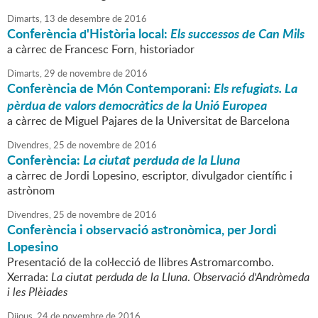
Dimarts,
13
de
desembre
de
2016
Conferència d'Història local:
Els successos de Can Mils
a càrrec de Francesc Forn, historiador
Dimarts,
29
de
novembre
de
2016
Conferència de Món Contemporani:
Els refugiats. La
pèrdua de valors democràtics de la Unió Europea
a càrrec de Miguel Pajares de la Universitat de Barcelona
Divendres,
25
de
novembre
de
2016
Conferència:
La ciutat perduda de la Lluna
a càrrec de Jordi Lopesino, escriptor, divulgador científic i
astrònom
Divendres,
25
de
novembre
de
2016
Conferència i observació astronòmica, per Jordi
Lopesino
Presentació de la col·lecció de llibres Astromarcombo.
Xerrada:
La ciutat perduda de la Lluna
.
Observació d'Andròmeda
i les Plèiades
Dijous,
24
de
novembre
de
2016