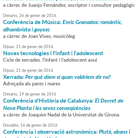
a càrrec de Juanjo Fernández, escriptor i consultor pedagògic
Dimarts,
26
de
gener
de
2016
Conferència de Música:
Enric Granados: romàntic,
alhambrista i goyesc
a càrrec de Joan Vives, musicòleg
Dijous,
21
de
gener
de
2016
Noves tecnologies i l'infant i l'adolescent
Cicle de xerrades, l'infant i l'adolescent avui
Dijous,
21
de
gener
de
2016
Xerrada:
Per què diem sí quan voldríem dir no?
Adreçada als pares i mares
Dimarts,
19
de
gener
de
2016
Conferència d'Història de Catalunya:
El Decret de
Nova Planta i les seves conseqüències
a càrrec de Joaquim Nadal de la Universitat de Girona
Dissabte,
16
de
gener
de
2016
Conferència i observació astronòmica:
Plutó, abans i