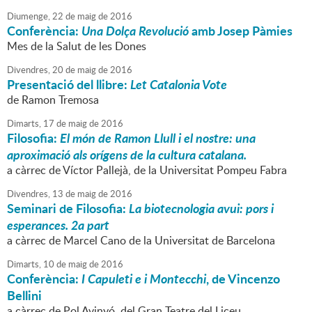
Diumenge,
22
de
maig
de
2016
Conferència:
Una Dolça Revolució
amb Josep Pàmies
Mes de la Salut de les Dones
Divendres,
20
de
maig
de
2016
Presentació del llibre:
Let Catalonia Vote
de Ramon Tremosa
Dimarts,
17
de
maig
de
2016
Filosofia:
El món de Ramon Llull i el nostre: una
aproximació als orígens de la cultura catalana.
a càrrec de Víctor Pallejà, de la Universitat Pompeu Fabra
Divendres,
13
de
maig
de
2016
Seminari de Filosofia:
La biotecnologia avui: pors i
esperances. 2a part
a càrrec de Marcel Cano de la Universitat de Barcelona
Dimarts,
10
de
maig
de
2016
Conferència:
I Capuleti e i Montecchi
, de Vincenzo
Bellini
a càrrec de Pol Avinyó, del Gran Teatre del Liceu