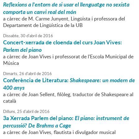
Reflexions a l'entorn de si usar el llenguatge no sexista
comporta un canvi real del món
a càrrec de M. Carme Junyent, Lingüista i professora del
Departament de Lingüística de la UB
Dissabte,
30
d'
abril
de
2016
Concert-xerrada de cloenda del curs Joan Vives:
Parlem del piano
a càrrec de Joan Vives i professorat de l'Escola Municipal de
Música
Dimarts,
26
d'
abril
de
2016
Conferència de Literatura:
Shakespeare: un modern de
400 anys
a càrrec de Joan Sellent, filòleg, traductor de Shakespeare al
català
Dilluns,
25
d'
abril
de
2016
3a Xerrada
Parlem del piano
:
El piano: instrument de
percussió? De Brahms a Cage
a càrrec de Joan Vives, flautista i divulgador musical