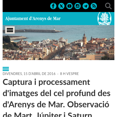
Portada
>
Regidories
>
Cultura
>
Agenda
>
15-04-2016
DIVENDRES,
15
D'
ABRIL
DE
2016
-
8 H VESPRE
Captura i processament
d'imatges del cel profund des
d'Arenys de Mar. Observació
de Mart, Júpiter i Saturn.