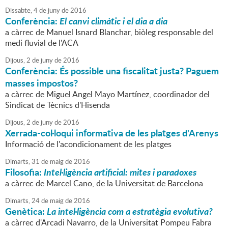
Dissabte,
4
de
juny
de
2016
Conferència:
El canvi climàtic i el dia a dia
a càrrec de Manuel Isnard Blanchar, biòleg responsable del
medi fluvial de l'ACA
Dijous,
2
de
juny
de
2016
Conferència: És possible una fiscalitat justa? Paguem
masses impostos?
a càrrec de Miguel Angel Mayo Martínez, coordinador del
Sindicat de Tècnics d'Hisenda
Dijous,
2
de
juny
de
2016
Xerrada-col·loqui informativa de les platges d'Arenys
Informació de l'acondicionament de les platges
Dimarts,
31
de
maig
de
2016
Filosofia:
Intel·ligència artificial: mites i paradoxes
a càrrec de Marcel Cano, de la Universitat de Barcelona
Dimarts,
24
de
maig
de
2016
Genètica:
La intel·ligència com a estratègia evolutiva?
a càrrec d'Arcadi Navarro, de la Universitat Pompeu Fabra