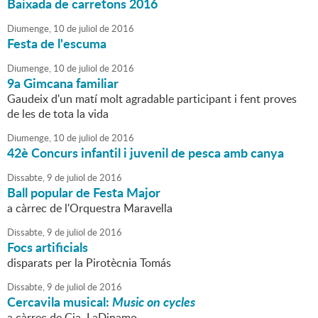
Baixada de carretons 2016
Diumenge,
10
de
juliol
de
2016
Festa de l'escuma
Diumenge,
10
de
juliol
de
2016
9a Gimcana familiar
Gaudeix d'un matí molt agradable participant i fent proves
de les de tota la vida
Diumenge,
10
de
juliol
de
2016
42è Concurs infantil i juvenil de pesca amb canya
Dissabte,
9
de
juliol
de
2016
Ball popular de Festa Major
a càrrec de l'Orquestra Maravella
Dissabte,
9
de
juliol
de
2016
Focs artificials
disparats per la Pirotècnia Tomás
Dissabte,
9
de
juliol
de
2016
Cercavila musical:
Music on cycles
a càrrec de Cia. LaDinamo