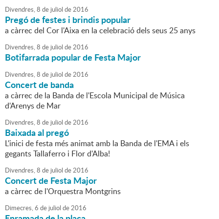
Divendres,
8
de
juliol
de
2016
Pregó de festes i brindis popular
a càrrec del Cor l'Aixa en la celebració dels seus 25 anys
Divendres,
8
de
juliol
de
2016
Botifarrada popular de Festa Major
Divendres,
8
de
juliol
de
2016
Concert de banda
a càrrec de la Banda de l'Escola Municipal de Música
d'Arenys de Mar
Divendres,
8
de
juliol
de
2016
Baixada al pregó
L'inici de festa més animat amb la Banda de l'EMA i els
gegants Tallaferro i Flor d'Alba!
Divendres,
8
de
juliol
de
2016
Concert de Festa Major
a càrrec de l'Orquestra Montgrins
Dimecres,
6
de
juliol
de
2016
Enramada de la plaça