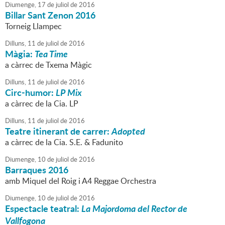
Diumenge,
17
de
juliol
de
2016
Billar Sant Zenon 2016
Torneig Llampec
Dilluns,
11
de
juliol
de
2016
Màgia:
Tea Time
a càrrec de Txema Màgic
Dilluns,
11
de
juliol
de
2016
Circ-humor:
LP Mix
a càrrec de la Cia. LP
Dilluns,
11
de
juliol
de
2016
Teatre itinerant de carrer:
Adopted
a càrrec de la Cia. S.E. & Fadunito
Diumenge,
10
de
juliol
de
2016
Barraques 2016
amb Miquel del Roig i A4 Reggae Orchestra
Diumenge,
10
de
juliol
de
2016
Espectacle teatral:
La Majordoma del Rector de
Vallfogona