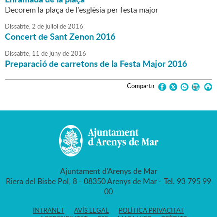
Decorem la plaça de l'esglèsia per festa major
Dissabte,
2
de
juliol
de
2016
Concert de Sant Zenon 2016
Dissabte,
11
de
juny
de
2016
Preparació de carretons de la Festa Major 2016
Compartir
Ajuntament d'Arenys de Mar
Riera del Bisbe Pol, 8 - 08350 Arenys de Mar - Tel. 93 795 99
00
INTRANET
AVÍS LEGAL
POLÍTICA PRIVACITAT