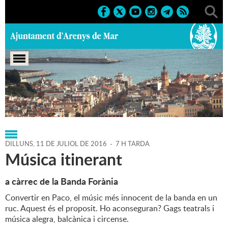
Portada
>
Regidories
>
Cultura
>
Agenda
>
11-07-2016
DILLUNS,
11
DE
JULIOL
DE
2016
-
7 H TARDA
Música itinerant
a càrrec de la Banda Forània
Convertir en Paco, el músic més innocent de la banda en un
ruc. Aquest és el proposit. Ho aconseguran? Gags teatrals i
música alegra, balcànica i circense.