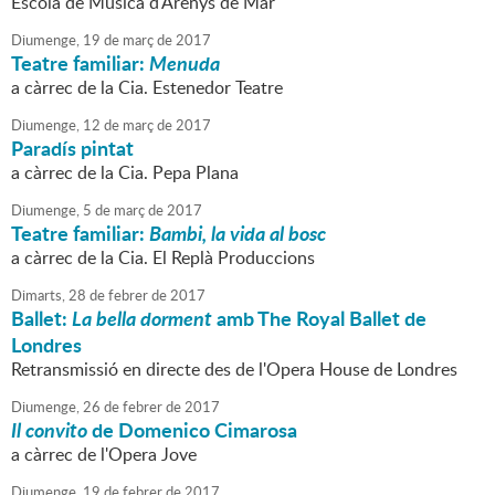
Escola de Música d'Arenys de Mar
Diumenge,
19
de
març
de
2017
Teatre familiar:
Menuda
a càrrec de la Cia. Estenedor Teatre
Diumenge,
12
de
març
de
2017
Paradís pintat
a càrrec de la Cia. Pepa Plana
Diumenge,
5
de
març
de
2017
Teatre familiar:
Bambi, la vida al bosc
a càrrec de la Cia. El Replà Produccions
Dimarts,
28
de
febrer
de
2017
Ballet:
La bella dorment
amb The Royal Ballet de
Londres
Retransmissió en directe des de l'Opera House de Londres
Diumenge,
26
de
febrer
de
2017
Il convito
de Domenico Cimarosa
a càrrec de l'Opera Jove
Diumenge,
19
de
febrer
de
2017