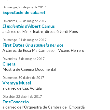
Diumenge,
25
de
juny
de
2017
Espectacle de cabaret
Divendres,
26
de
maig
de
2017
El malentés
d'Albert Camus
a càrrec de Fènix Teatre, direcció Jordi Pons
Diumenge,
21
de
maig
de
2017
First Dates
Una sarsuela per dos
A càrrec de Rosa Ma Campasol i Vicens Herrero
Divendres,
5
de
maig
de
2017
Cinera
Mostra de Cinema Documental
Diumenge,
30
d'
abril
de
2017
Vremya Musei
a càrrec de Cia. Voltäla
Dissabte,
22
d'
abril
de
2017
DesConcerto
a càrrec de l'Orquestra de Cambra de l'Empordà