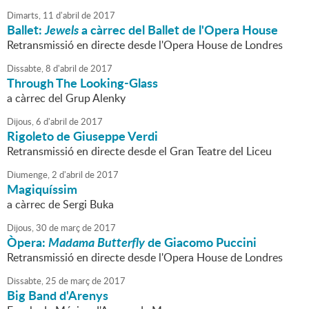
Dimarts,
11
d'
abril
de
2017
Ballet:
Jewels
a càrrec del Ballet de l'Opera House
Retransmissió en directe desde l'Opera House de Londres
Dissabte,
8
d'
abril
de
2017
Through The Looking-Glass
a càrrec del Grup Alenky
Dijous,
6
d'
abril
de
2017
Rigoleto de Giuseppe Verdi
Retransmissió en directe desde el Gran Teatre del Liceu
Diumenge,
2
d'
abril
de
2017
Magiquíssim
a càrrec de Sergi Buka
Dijous,
30
de
març
de
2017
Òpera:
Madama Butterfly
de Giacomo Puccini
Retransmissió en directe desde l'Opera House de Londres
Dissabte,
25
de
març
de
2017
Big Band d'Arenys