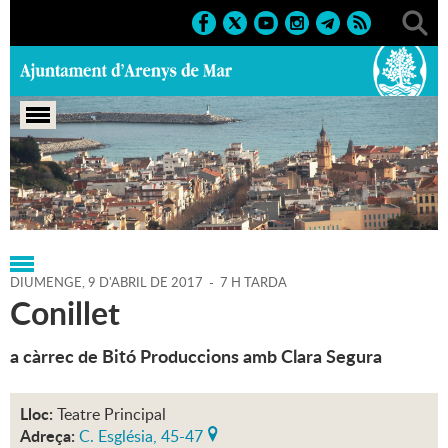
Portada
>
Regidories
>
Cultura
>
Agenda
>
09-04-2017
DIUMENGE,
9
D'
ABRIL
DE
2017
-
7 H TARDA
Conillet
a càrrec de Bitó Produccions amb Clara Segura
Lloc:
Teatre Principal
Adreça:
C. Església, 45-47