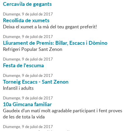
Cercavila de gegants
Diumenge,
9
de
juliol
de
2017
Recollida de xumets
Deixa el xumet a la mà del teu gegant preferit!
Diumenge,
9
de
juliol
de
2017
Lliurament de Premis: Billar, Escacs i Dòmino
Refrigeri Popular Sant Zenon
Diumenge,
9
de
juliol
de
2017
Festa de l'escuma
Diumenge,
9
de
juliol
de
2017
Torneig Escacs - Sant Zenon
Infantil i adults
Diumenge,
9
de
juliol
de
2017
10a Gimcana familiar
Gaudeix d'un matí molt agradable participant i fent proves
de les de tota la vida
Diumenge,
9
de
juliol
de
2017