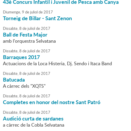
43è Concurs Infantil i Juvenil de Pesca amb Canya
Diumenge,
9
de
juliol
de
2017
Torneig de Billar - Sant Zenon
Dissabte,
8
de
juliol
de
2017
Ball de Festa Major
amb l'orquestra Selvatana
Dissabte,
8
de
juliol
de
2017
Barraques 2017
Actuacions de la Loca Histeria, Dj. Sendo i Itaca Band
Dissabte,
8
de
juliol
de
2017
Batucada
A càrrec dels "XQTS"
Dissabte,
8
de
juliol
de
2017
Completes en honor del nostre Sant Patró
Dissabte,
8
de
juliol
de
2017
Audició curta de sardanes
a càrrec de la Cobla Selvatana