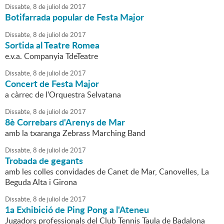
Dissabte,
8
de
juliol
de
2017
Botifarrada popular de Festa Major
Dissabte,
8
de
juliol
de
2017
Sortida al Teatre Romea
e.v.a. Companyia TdeTeatre
Dissabte,
8
de
juliol
de
2017
Concert de Festa Major
a càrrec de l'Orquestra Selvatana
Dissabte,
8
de
juliol
de
2017
8è Correbars d'Arenys de Mar
amb la txaranga Zebrass Marching Band
Dissabte,
8
de
juliol
de
2017
Trobada de gegants
amb les colles convidades de Canet de Mar, Canovelles, La
Beguda Alta i Girona
Dissabte,
8
de
juliol
de
2017
1a Exhibició de Ping Pong a l'Ateneu
Jugadors professionals del Club Tennis Taula de Badalona