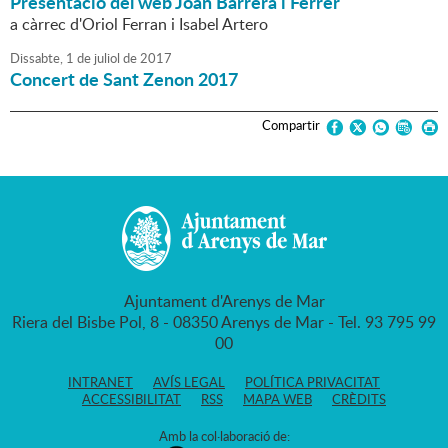
Presentació del web Joan Barrera i Ferrer
a càrrec d'Oriol Ferran i Isabel Artero
Dissabte,
1
de
juliol
de
2017
Concert de Sant Zenon 2017
Compartir
Ajuntament d'Arenys de Mar
Riera del Bisbe Pol, 8 - 08350 Arenys de Mar - Tel. 93 795 99
00
INTRANET
AVÍS LEGAL
POLÍTICA PRIVACITAT
ACCESSIBILITAT
RSS
MAPA WEB
CRÈDITS
Amb la col·laboració de: