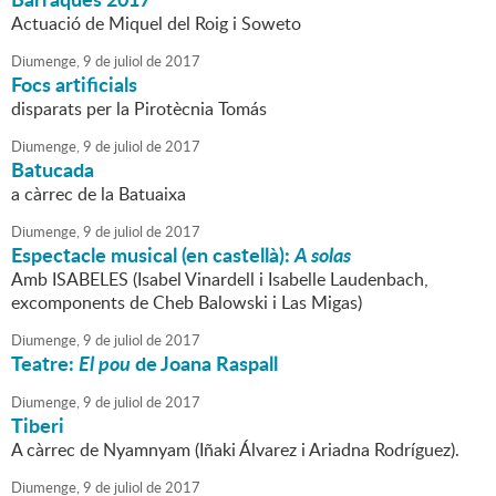
Actuació de Miquel del Roig i Soweto
Diumenge,
9
de
juliol
de
2017
Focs artificials
disparats per la Pirotècnia Tomás
Diumenge,
9
de
juliol
de
2017
Batucada
a càrrec de la Batuaixa
Diumenge,
9
de
juliol
de
2017
Espectacle musical (en castellà):
A solas
Amb ISABELES (Isabel Vinardell i Isabelle Laudenbach,
excomponents de Cheb Balowski i Las Migas)
Diumenge,
9
de
juliol
de
2017
Teatre:
El pou
de Joana Raspall
Diumenge,
9
de
juliol
de
2017
Tiberi
A càrrec de Nyamnyam (Iñaki Álvarez i Ariadna Rodríguez).
Diumenge,
9
de
juliol
de
2017