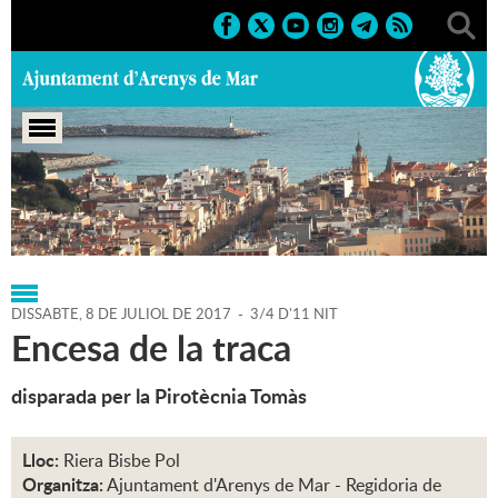
Portada
>
Regidories
>
Cultura
>
Agenda
>
08-07-2017
DISSABTE,
8
DE
JULIOL
DE
2017
-
3/4 D'11 NIT
Encesa de la traca
disparada per la Pirotècnia Tomàs
Lloc:
Riera Bisbe Pol
Organitza:
Ajuntament d'Arenys de Mar - Regidoria de