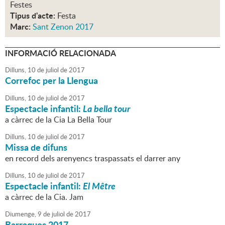
Festes
Tipus d'acte:
Festa
Marc:
Sant Zenon 2017
INFORMACIÓ RELACIONADA
Dilluns,
10
de
juliol
de
2017
Correfoc per la Llengua
Dilluns,
10
de
juliol
de
2017
Espectacle infantil:
La bella tour
a càrrec de la Cia La Bella Tour
Dilluns,
10
de
juliol
de
2017
Missa de difuns
en record dels arenyencs traspassats el darrer any
Dilluns,
10
de
juliol
de
2017
Espectacle infantil:
El Mêtre
a càrrec de la Cia. Jam
Diumenge,
9
de
juliol
de
2017
Barraques 2017