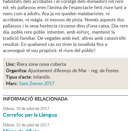
habilitats dels acròbates i el coratge dels domadors nit rere
nit, els pallassos eren l'ànima de l'espectacle fent riure tant a
nens com a adults. Ara ja no queden malabaristes, ni
acròbates, ni màgia, ni mossos de pista. Només aquests dos
pallassos i la seva herència circense dins d'una caixa. Dia rere
dia, poble rere poble, intenten, amb esforç, mantenir la
tradició familiar. De vegades amb èxit, altres amb catastròfic
resultat. En qualsevol cas no tiren la tovallola fins a
aconseguir el seu propòsit: el riure del públic!
Lloc:
Riera zona nova coberta
Organitza:
Ajuntament d'Arenys de Mar - reg. de Festes
Tipus d'acte:
Infantils
Marc:
Sant Zenon 2017
INFORMACIÓ RELACIONADA
Dilluns,
10
de
juliol
de
2017
Correfoc per la Llengua
Dilluns,
10
de
juliol
de
2017