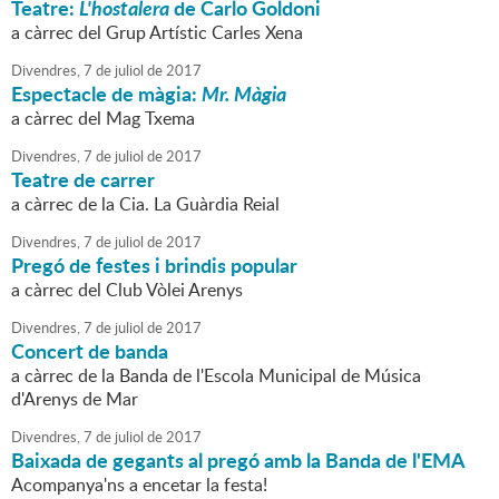
Teatre:
L'hostalera
de Carlo Goldoni
a càrrec del Grup Artístic Carles Xena
Divendres,
7
de
juliol
de
2017
Espectacle de màgia:
Mr. Màgia
a càrrec del Mag Txema
Divendres,
7
de
juliol
de
2017
Teatre de carrer
a càrrec de la Cia. La Guàrdia Reial
Divendres,
7
de
juliol
de
2017
Pregó de festes i brindis popular
a càrrec del Club Vòlei Arenys
Divendres,
7
de
juliol
de
2017
Concert de banda
a càrrec de la Banda de l'Escola Municipal de Música
d'Arenys de Mar
Divendres,
7
de
juliol
de
2017
Baixada de gegants al pregó amb la Banda de l'EMA
Acompanya'ns a encetar la festa!