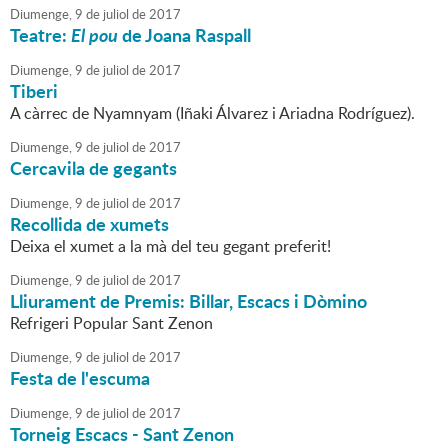
Diumenge,
9
de
juliol
de
2017
Teatre:
El pou
de Joana Raspall
Diumenge,
9
de
juliol
de
2017
Tiberi
A càrrec de Nyamnyam (Iñaki Álvarez i Ariadna Rodríguez).
Diumenge,
9
de
juliol
de
2017
Cercavila de gegants
Diumenge,
9
de
juliol
de
2017
Recollida de xumets
Deixa el xumet a la mà del teu gegant preferit!
Diumenge,
9
de
juliol
de
2017
Lliurament de Premis: Billar, Escacs i Dòmino
Refrigeri Popular Sant Zenon
Diumenge,
9
de
juliol
de
2017
Festa de l'escuma
Diumenge,
9
de
juliol
de
2017
Torneig Escacs - Sant Zenon