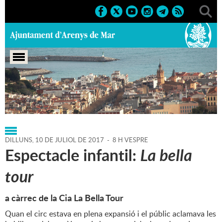
Portada
>
Regidories
>
Cultura
>
Agenda
>
10-07-2017
DILLUNS,
10
DE
JULIOL
DE
2017
-
8 H VESPRE
Espectacle infantil:
La bella
tour
a càrrec de la Cia La Bella Tour
Quan el circ estava en plena expansió i el públic aclamava les