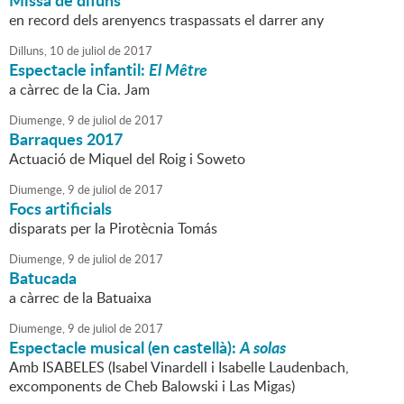
Missa de difuns
en record dels arenyencs traspassats el darrer any
Dilluns,
10
de
juliol
de
2017
Espectacle infantil:
El Mêtre
a càrrec de la Cia. Jam
Diumenge,
9
de
juliol
de
2017
Barraques 2017
Actuació de Miquel del Roig i Soweto
Diumenge,
9
de
juliol
de
2017
Focs artificials
disparats per la Pirotècnia Tomás
Diumenge,
9
de
juliol
de
2017
Batucada
a càrrec de la Batuaixa
Diumenge,
9
de
juliol
de
2017
Espectacle musical (en castellà):
A solas
Amb ISABELES (Isabel Vinardell i Isabelle Laudenbach,
excomponents de Cheb Balowski i Las Migas)