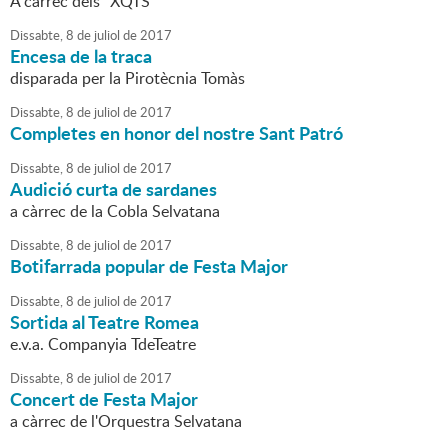
A càrrec dels "XQTS"
Dissabte,
8
de
juliol
de
2017
Encesa de la traca
disparada per la Pirotècnia Tomàs
Dissabte,
8
de
juliol
de
2017
Completes en honor del nostre Sant Patró
Dissabte,
8
de
juliol
de
2017
Audició curta de sardanes
a càrrec de la Cobla Selvatana
Dissabte,
8
de
juliol
de
2017
Botifarrada popular de Festa Major
Dissabte,
8
de
juliol
de
2017
Sortida al Teatre Romea
e.v.a. Companyia TdeTeatre
Dissabte,
8
de
juliol
de
2017
Concert de Festa Major
a càrrec de l'Orquestra Selvatana