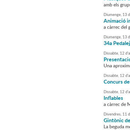
amb els grup
Diumenge,
13
d
Animació in
a càrrec del
Diumenge,
13
d
34a Pedale
Dissabte,
12
d'
Presentació
Una aproxima
Dissabte,
12
d'
Concurs de 
Dissabte,
12
d'
Inflables
a càrrec de 
Divendres,
11
d
Gintònic de
La beguda mé