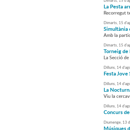
Dimarts,
15
d'
a
La Pesta ar
Recorregut te
Dimarts,
15
d'
a
Simultània 
Amb la parti
Dimarts,
15
d'
a
Torneig de 
La Secció de 
Dilluns,
14
d'
ag
Festa Jove
Dilluns,
14
d'
ag
La Nocturn
Viu la cercav
Dilluns,
14
d'
ag
Concurs de
Diumenge,
13
d
Músiques d