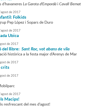
s d'havaneres
La Garota d'Empordà
i
Cavall Bernat
'
agost
de
2017
fantil: Folkids
 grup Pep López i Sopars de Duro
'
agost
de
2017
jada Ubica
agost
de
2017
 del llibre:
Sant Roc, vot abans de vila
ció històrica a la festa major d'Arenys de Mar
agost
de
2017
crits
agost
de
2017
Mobilparc
'
agost
de
2017
ls Macips!
s resfrescant del mes d'agost!