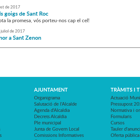
ost
de
2017
s goigs de Sant Roc
ta la promesa, vós porteu-nos cap el cel!
juliol
de
2017
nor a Sant Zenon
AJUNTAMENT
TRÀMITS I 
Organigrama
Actuació Muni
Salutació de l'Alcalde
Pressupost 2
Agenda d'Alcaldia
Normativa i o
Decrets Alcaldia
Formularis
Ple municipal
Cursos
s
Junta de Govern Local
Tauler d'anunci
s
Comissions Informatives
Oferta pública