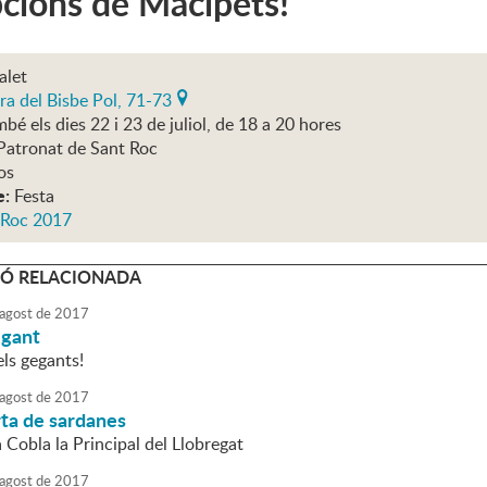
pcions de Macipets!
alet
ra del Bisbe Pol, 71-73
bé els dies 22 i 23 de juliol, de 18 a 20 hores
Patronat de Sant Roc
os
e:
Festa
 Roc 2017
Ó RELACIONADA
agost
de
2017
egant
ls gegants!
agost
de
2017
rta de sardanes
a Cobla la Principal del Llobregat
agost
de
2017