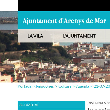
LA VILA
L'AJUNTAMENT
Portada
>
Regidories
>
Cultura
>
Agenda
>
21-07-2
DIVENDRES,
2
ACTUALITAT