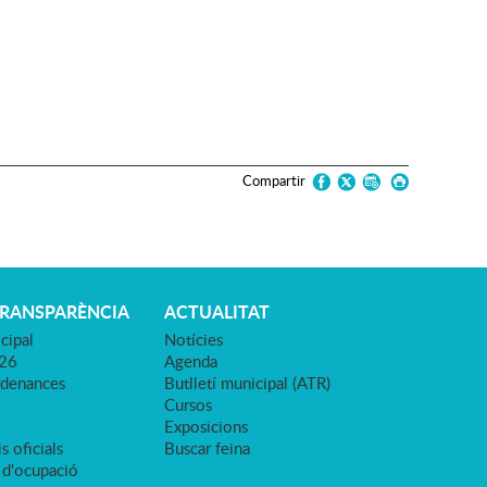
Compartir
TRANSPARÈNCIA
ACTUALITAT
cipal
Notícies
026
Agenda
rdenances
Butlletí municipal (ATR)
Cursos
Exposicions
s oficials
Buscar feina
 d'ocupació