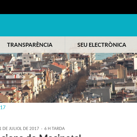
TRANSPARÈNCIA
SEU ELECTRÒNICA
017
1
DE
JULIOL
DE
2017
-
6 H TARDA