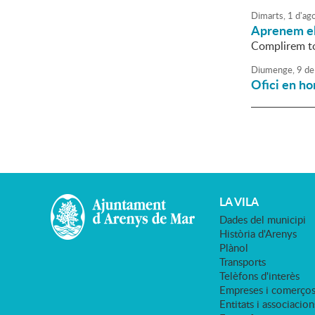
Dimarts,
1
d'
ag
Aprenem el
Complirem to
Diumenge,
9
de
Ofici en ho
LA VILA
Dades del municipi
Història d'Arenys
Plànol
Transports
Telèfons d'interès
Empreses i comerço
Entitats i associacion