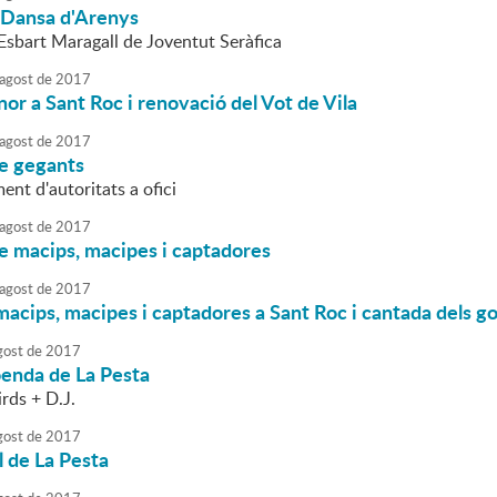
l Dansa d'Arenys
'Esbart Maragall de Joventut Seràfica
agost
de
2017
nor a Sant Roc i renovació del Vot de Vila
agost
de
2017
de gegants
t d'autoritats a ofici
agost
de
2017
e macips, macipes i captadores
agost
de
2017
acips, macipes i captadores a Sant Roc i cantada dels go
gost
de
2017
oenda de La Pesta
rds + D.J.
gost
de
2017
l de La Pesta