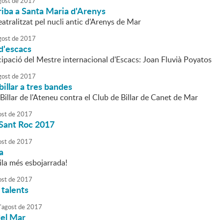
gost
de
2017
riba a Santa Maria d'Arenys
atralitzat pel nucli antic d'Arenys de Mar
gost
de
2017
d'escacs
cipació del Mestre internacional d'Escacs: Joan Fluvià Poyatos
gost
de
2017
billar a tres bandes
Billar de l'Ateneu contra el Club de Billar de Canet de Mar
ost
de
2017
 Sant Roc 2017
ost
de
2017
a
ila més esbojarrada!
ost
de
2017
 talents
'
agost
de
2017
el Mar