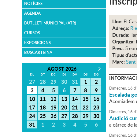
Inscri
NOTÍCIES
AGENDA
Lloc:
El Cas
BUTLLETÍ MUNICIPAL (ATR)
Adreça:
Rie
CURSOS
Durada:
Tam
Organitza:
EXPOSICIONS
Preu:
5 eur
BUSCAR FEINA
Tipus d'act
Marc:
Sant
AGOST 2026
DL
DT
DC
DJ
DV
DS
DG
INFORMACI
27
28
29
30
31
1
2
Dimecres,
16
d'
3
4
5
6
7
8
9
Escalada g
10
11
12
13
14
15
16
Acomiadem e
17
18
19
20
21
22
23
Dimecres,
16
d'
24
25
26
27
28
29
30
Audició cu
31
1
2
3
4
5
6
a càrrec de l
Dimecres,
16
d'