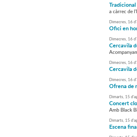
Tradiciona
a càrrec de l
Dimecres,
16
d'
Ofici en ho
Dimecres,
16
d'
Cercavila 
Acompanyamen
Dimecres,
16
d'
Cercavila d
Dimecres,
16
d'
Ofrena de m
Dimarts,
15
d'
a
Concert cl
Amb Black Bi
Dimarts,
15
d'
a
Escena fina