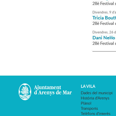
28è Festival
Divendres,
9
d'
Tricia Bout
28è Festival
Divendres,
26
d
Dani Nel·lo
28è Festival
LA VILA
Dades del municipi
Història d'Arenys
Plànol
Transports
Telèfons d'interès