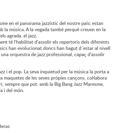
sme en el panorama jazzístic del nostre país: estan
mb la música. A la vegada també perquè creuen en la
ls agrada, el jazz.
 té l'habilitat d'assolir els repertoris dels diferents
sics han evolucionat doncs han hagut d´estar al nivell
una orquestra de jazz professional, capaç d'assolir
z i el pop. La seva inquietud per la música la porta a
a maquetes de les seves pròpies cançons, col·labora
ari, sempre que pot, amb la Big Bang Jazz Maresme,
a i del món.
leras