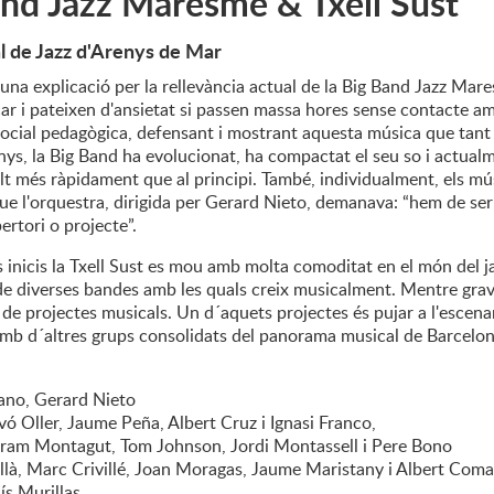
nd Jazz Maresme & Txell Sust
l de Jazz d'Arenys de Mar
na explicació per la rellevància actual de la Big Band Jazz Mare
car i pateixen d'ansietat si passen massa hores sense contacte a
ocial pedagògica, defensant i mostrant aquesta música que tant e
ys, la Big Band ha evolucionat, ha compactat el seu so i actualment
lt més ràpidament que al principi. També, individualment, els mú
ue l'orquestra, dirigida per Gerard Nieto, demanava: “hem de ser 
ertori o projecte”.
 inicis la Txell Sust es mou amb molta comoditat en el món del jaz
de diverses bandes amb les quals creix musicalment. Mentre grav
 de projectes musicals. Un d´aquets projectes és pujar a l'escen
b d´altres grups consolidats del panorama musical de Barcelon
iano, Gerard Nieto
ó Oller, Jaume Peña, Albert Cruz i Ignasi Franco,
ram Montagut, Tom Johnson, Jordi Montassell i Pere Bono
illà, Marc Crivillé, Joan Moragas, Jaume Maristany i Albert Coma
ís Murillas