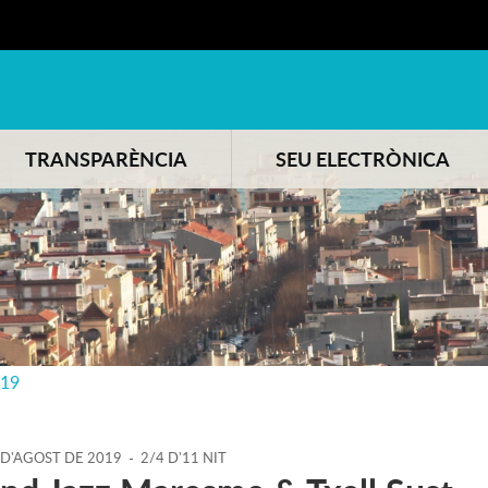
TRANSPARÈNCIA
SEU ELECTRÒNICA
019
D'
AGOST
DE
2019
-
2/4 D'11 NIT