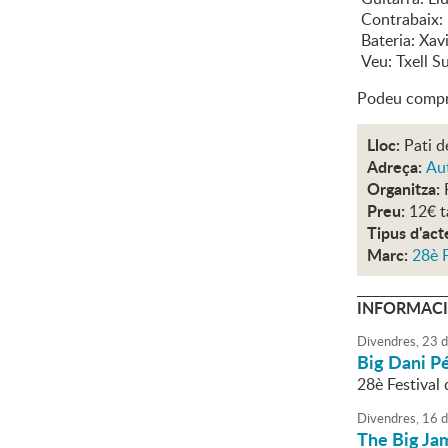
Contrabaix: 
Bateria: Xav
Veu: Txell S
Podeu compra
Lloc:
Pati d
Adreça:
Aut
Organitza:
Preu:
12€ t
Tipus d'act
Marc:
28è F
INFORMACI
Divendres,
23
d
Big Dani P
28è Festival
Divendres,
16
d
The Big Ja