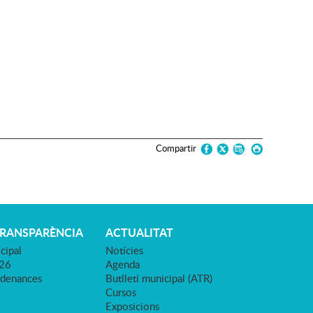
Compartir
TRANSPARÈNCIA
ACTUALITAT
cipal
Notícies
026
Agenda
rdenances
Butlletí municipal (ATR)
Cursos
Exposicions