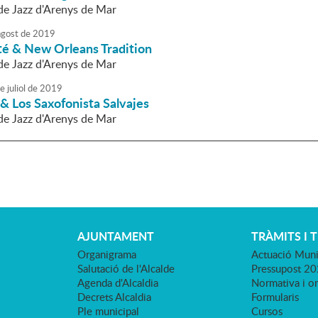
 de Jazz d'Arenys de Mar
agost
de
2019
té & New Orleans Tradition
 de Jazz d'Arenys de Mar
e
juliol
de
2019
 & Los Saxofonista Salvajes
 de Jazz d'Arenys de Mar
AJUNTAMENT
TRÀMITS I 
Organigrama
Actuació Muni
Salutació de l'Alcalde
Pressupost 2
Agenda d'Alcaldia
Normativa i o
Decrets Alcaldia
Formularis
Ple municipal
Cursos