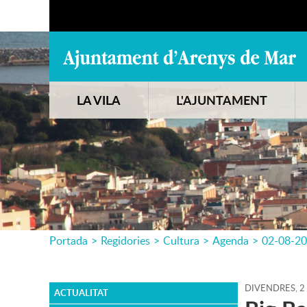
LA VILA
L'AJUNTAMENT
Portada
>
Regidories
>
Cultura
>
Agenda
>
02-08-2
DIVENDRES,
2
ACTUALITAT