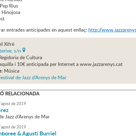
Pep Rius
i Hinojosa
ust
r entrades anticipades en aquest enllaç:
http://www.jazzareny
el Xifré
erive, s/n
Regidoria de Cultura
aquilla i 10€ anticipada per Internet a www.jazzarenys.cat
e:
Música
estival de Jazz d'Arenys de Mar
Ó RELACIONADA
'
agost
de
2019
érez
 de Jazz d'Arenys de Mar
'
agost
de
2019
mboree & Agustí Burriel