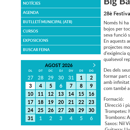
Big Ba
NOTÍCIES
28è Festiva
AGENDA
BUTLLETÍ MUNICIPAL (ATR)
Només hi ha u
bojos per to
CURSOS
seva funció s
EXPOSICIONS
En aquests an
projectes mo
BUSCAR FEINA
d'exigència q
qualsevol rep
AGOST 2026
Des dels seus
DL
DT
DC
DJ
DV
DS
DG
formar part 
27
28
29
30
31
1
2
amb infinitat
3
4
5
6
7
8
9
com també am
10
11
12
13
14
15
16
Formació:
17
18
19
20
21
22
23
Direcció i p
24
25
26
27
28
29
30
Trompetes: Iv
Trombons: A
31
1
2
3
4
5
6
Saxos: Nil V
Guitarra: Llu