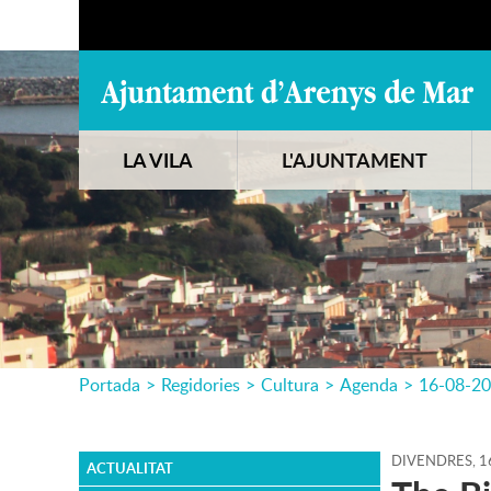
LA VILA
L'AJUNTAMENT
Portada
>
Regidories
>
Cultura
>
Agenda
>
16-08-2
DIVENDRES,
1
ACTUALITAT