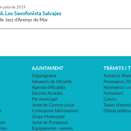
e
juliol
de
2019
 & Los Saxofonista Salvajes
 de Jazz d'Arenys de Mar
AJUNTAMENT
TRÀMITS I 
Organigrama
Actuació Muni
Salutació de l'Alcalde
Pressupost 2
Agenda d'Alcaldia
Normativa i o
Decrets Alcaldia
Formularis
Ple municipal
Cursos
s
Junta de Govern Local
Tauler d'anunci
s
Comissions Informatives
Oferta pública
Grups Municipals
als
Junta de Portaveus
viles
Equipaments i serveis