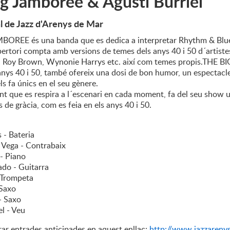
g Jamboree & Agustí Burriel
l de Jazz d'Arenys de Mar
OREE és una banda que es dedica a interpretar Rhythm & Blues,
pertori compta amb versions de temes dels anys 40 i 50 d´artiste
, Roy Brown, Wynonie Harrys etc. així com temes propis.THE B
anys 40 i 50, també ofereix una dosi de bon humor, un espectacle
ls fa únics en el seu gènere.
nt que es respira a l´escenari en cada moment, fa del seu show
s de gràcia, com es feia en els anys 40 i 50.
 - Bateria
Vega - Contrabaix
- Piano
do - Guitarra
 Trompeta
 Saxo
- Saxo
l - Veu
r entrades anticipades en aquest enllaç:
http://www.jazzareny