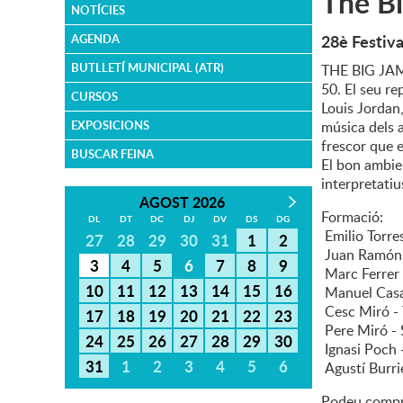
The Bi
NOTÍCIES
28è Festiva
AGENDA
BUTLLETÍ MUNICIPAL (ATR)
THE BIG JAMB
50. El seu re
CURSOS
Louis Jordan
EXPOSICIONS
música dels 
frescor que e
BUSCAR FEINA
El bon ambie
interpretatiu
AGOST 2026
Formació:
DL
DT
DC
DJ
DV
DS
DG
Emilio Torres
27
28
29
30
31
1
2
Juan Ramón 
3
4
5
6
7
8
9
Marc Ferrer 
10
11
12
13
14
15
16
Manuel Casa
Cesc Miró -
17
18
19
20
21
22
23
Pere Miró -
24
25
26
27
28
29
30
Ignasi Poch 
31
1
2
3
4
5
6
Agustí Burrie
Podeu compra