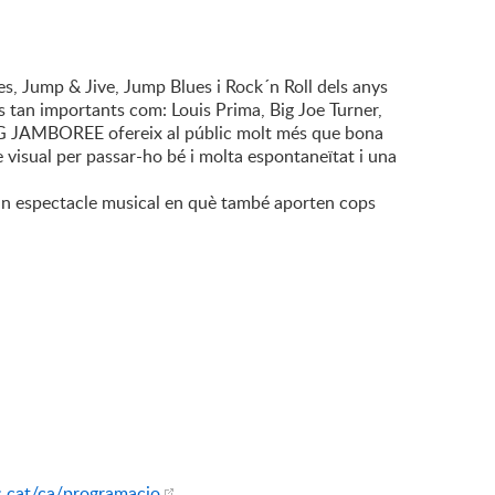
 Jump & Jive, Jump Blues i Rock´n Roll dels anys
s tan importants com: Louis Prima, Big Joe Turner,
IG JAMBOREE ofereix al públic molt més que bona
 visual per passar-ho bé i molta espontaneïtat i una
 un espectacle musical en què també aporten cops
s.cat/ca/programacio