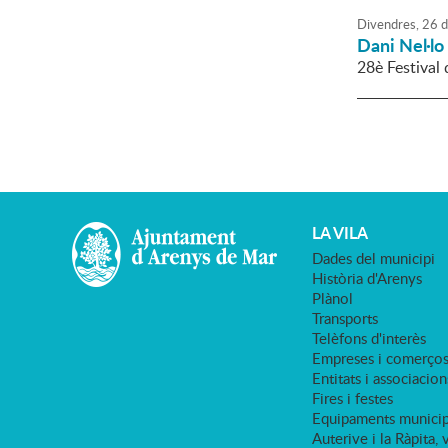
Divendres,
26
d
Dani Nel·lo
28è Festival
LA VILA
Dades del municipi
Història d'Arenys
Plànol
Transports
Telèfons d'interès
Empreses i comerço
Entitats i associacion
Fires i festes
Equipaments municip
Auterive i la Ràpita, 