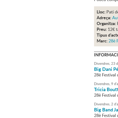
Lloc:
Pati d
Adreça:
Aut
Organitza:
Preu:
12€ t
Tipus d'act
Marc:
28è F
INFORMACI
Divendres,
23
d
Big Dani P
28è Festival
Divendres,
9
d'
Tricia Bout
28è Festival
Divendres,
2
d'
Big Band J
28è Festival