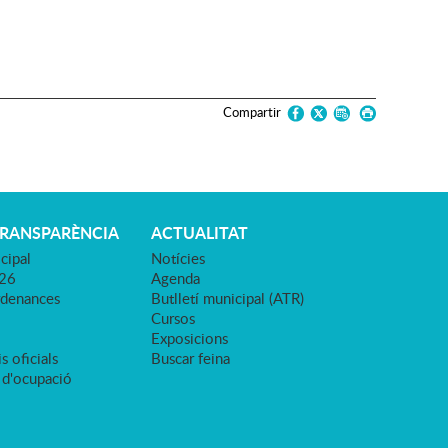
Compartir
TRANSPARÈNCIA
ACTUALITAT
cipal
Notícies
026
Agenda
rdenances
Butlletí municipal (ATR)
Cursos
Exposicions
s oficials
Buscar feina
 d'ocupació