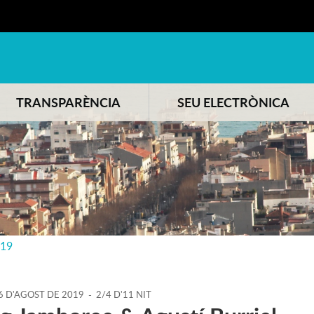
TRANSPARÈNCIA
SEU ELECTRÒNICA
019
6
D'
AGOST
DE
2019
-
2/4 D'11 NIT