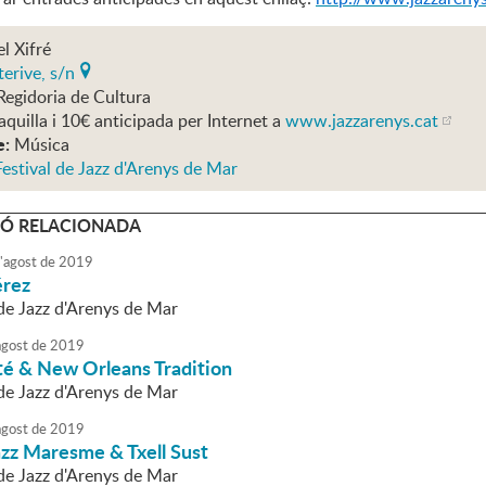
el Xifré
erive, s/n
Regidoria de Cultura
aquilla i 10€ anticipada per Internet a
www.jazzarenys.cat
e:
Música
estival de Jazz d'Arenys de Mar
Ó RELACIONADA
'
agost
de
2019
érez
 de Jazz d'Arenys de Mar
agost
de
2019
té & New Orleans Tradition
 de Jazz d'Arenys de Mar
agost
de
2019
azz Maresme & Txell Sust
 de Jazz d'Arenys de Mar