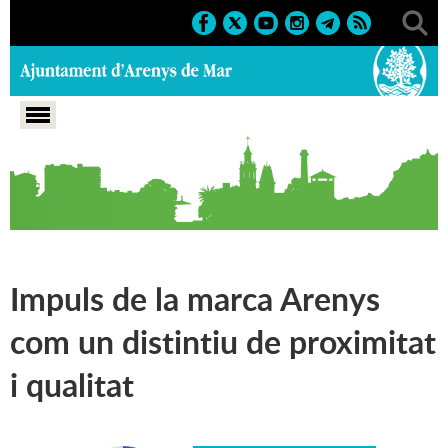
Portada
>
Pla d'actuació municipal 2019-2023
>
Eix 3:
Promoció de la vila
>
Promoció econòmica
Impuls de la marca Arenys
com un distintiu de proximitat
i qualitat