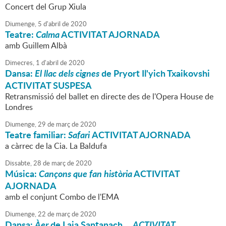
Concert del Grup Xiula
Diumenge,
5
d'
abril
de
2020
Teatre:
Calma
ACTIVITAT AJORNADA
amb Guillem Albà
Dimecres,
1
d'
abril
de
2020
Dansa:
El llac dels cignes
de Pryort Il'yich Txaikovshi
ACTIVITAT SUSPESA
Retransmissió del ballet en directe des de l'Opera House de
Londres
Diumenge,
29
de
març
de
2020
Teatre familiar:
Safari
ACTIVITAT AJORNADA
a càrrec de la Cia. La Baldufa
Dissabte,
28
de
març
de
2020
Música:
Cançons que fan història
ACTIVITAT
AJORNADA
amb el conjunt Combo de l'EMA
Diumenge,
22
de
març
de
2020
Dansa:
Àer
de Laia Santanach
ACTIVITAT