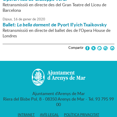
Retransmissió en directe des del Gran Teatre del Liceu de
Barcelona
Dijous,
16
de
gener
de
2020
Ballet:
La bella dorment
de Pyort Il'yich Txaikovsky
Retransmissió en directe del ballet des de l'Opera House de
Londres
Compartir
Ajuntament d'Arenys de Mar
Riera del Bisbe Pol, 8 - 08350 Arenys de Mar - Tel. 93 795 99
00
INTRANET
AVÍS LEGAL
POLÍTICA PRIVACITAT