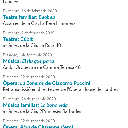
Londres
Diumenge,
16
de
febrer
de
2020
Teatre familiar:
Baobab
A càrrec de la Cia. La Pera Llimonera
Diumenge,
9
de
febrer
de
2020
Teatre: Cúbit
a càrrec de la Cia. La Ruta 40
Dissabte,
1
de
febrer
de
2020
Música:
El riu que parla
Amb l'Orquestra de Cambra Terrasa 48
Dimecres,
29
de
gener
de
2020
Òpera:
La Boheme
de Giacomo Puccini
Retransmissió en directe des de l'Opera House de Londres
Diumenge,
26
de
gener
de
2020
Música familiar:
La bona vida
a càrrec de la Cia. 2Princeses Barbudes
Dimecres,
22
de
gener
de
2020
Òpera:
Aida
de Giuseppe Verdi