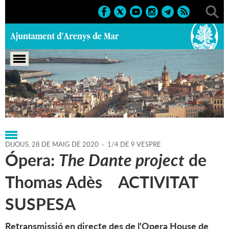
Portada
>
Regidories
>
Cultura
>
Agenda
>
28-05-2020
DIJOUS,
28
DE
MAIG
DE
2020
-
1/4 DE 9 VESPRE
Ópera:
The Dante project
de
Thomas Adès ACTIVITAT
SUSPESA
Retransmissió en directe des de l'Opera House de