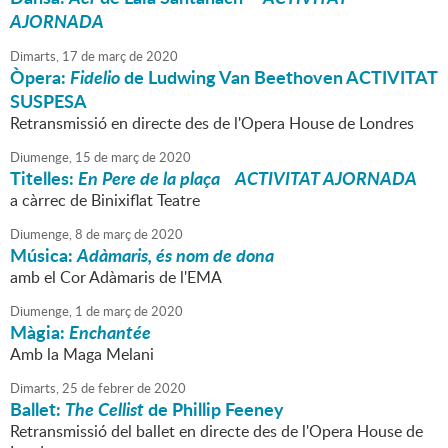
AJORNADA
Dimarts,
17
de
març
de
2020
Òpera:
Fidelio
de Ludwing Van Beethoven ACTIVITAT
SUSPESA
Retransmissió en directe des de l'Opera House de Londres
Diumenge,
15
de
març
de
2020
Titelles:
En Pere de la plaça ACTIVITAT AJORNADA
a càrrec de Binixiflat Teatre
Diumenge,
8
de
març
de
2020
Música:
Adàmaris, és nom de dona
amb el Cor Adàmaris de l'EMA
Diumenge,
1
de
març
de
2020
Màgia:
Enchantée
Amb la Maga Melani
Dimarts,
25
de
febrer
de
2020
Ballet:
The Cellist
de Phillip Feeney
Retransmissió del ballet en directe des de l'Opera House de