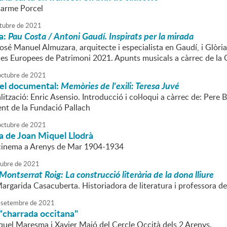
Carme Porcel
tubre
de
2021
a:
Pau Costa / Antoni Gaudí. Inspirats per la mirada
José Manuel Almuzara, arquitecte i especialista en Gaudí, i Glòr
des Europees de Patrimoni 2021. Apunts musicals a càrrec de l
octubre
de
2021
del documental:
Memòries de l'exili: Teresa Juvé
alització: Enric Asensio. Introducció i col·loqui a càrrec de: Per
ent de la Fundació Pallach
octubre
de
2021
a de Joan Miquel Llodrà
 cinema a Arenys de Mar 1904-1934
tubre
de
2021
Montserrat Roig: La construcció literària de la dona lliure
argarida Casacuberta. Historiadora de literatura i professora de
setembre
de
2021
"charrada occitana"
quel Maresma i Xavier Majó del Cercle Occità dels 2 Arenys.