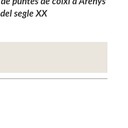
 de puntes de coixí a Arenys
 del segle XX