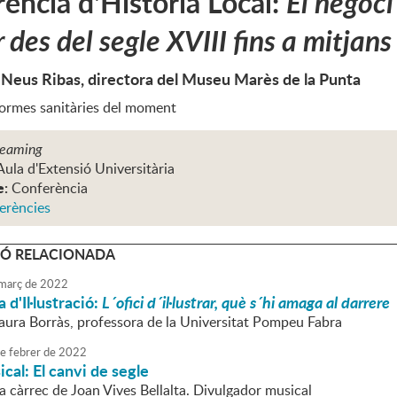
ència d'Història Local:
El negoci
 des del segle XVIII fins a mitjans
 Neus Ribas, directora del Museu Marès de la Punta
normes sanitàries del moment
reaming
Aula d'Extensió Universitària
e:
Conferència
erències
Ó RELACIONADA
març
de
2022
 d'Il·lustració:
L´ofici d´il·lustrar, què s´hi amaga al darrere
Laura Borràs, professora de la Universitat Pompeu Fabra
e
febrer
de
2022
cal: El canvi de segle
a càrrec de Joan Vives Bellalta. Divulgador musical