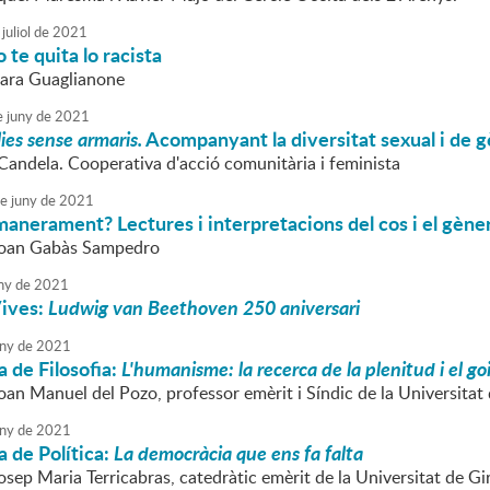
juliol
de
2021
 te quita lo racista
Lara Guaglianone
e
juny
de
2021
ies sense armaris.
Acompanyant la diversitat sexual i de 
Candela. Cooperativa d'acció comunitària i feminista
e
juny
de
2021
amanerament? Lectures i interpretacions del cos i el gène
 Joan Gabàs Sampedro
ny
de
2021
Vives:
Ludwig van Beethoven 250 aniversari
ny
de
2021
 de Filosofia:
L'humanisme: la recerca de la plenitud i el go
oan Manuel del Pozo, professor emèrit i Síndic de la Universitat
ny
de
2021
 de Política:
La democràcia que ens fa falta
osep Maria Terricabras, catedràtic emèrit de la Universitat de G