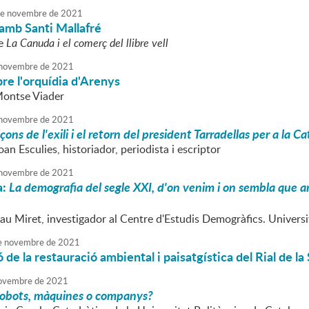
e
novembre
de
2021
amb Santi Mallafré
re
La Canuda i el comerç del llibre vell
novembre
de
2021
re l'orquídia d'Arenys
Montse Viader
novembre
de
2021
içons de l'exili i el retorn del president Tarradellas per a la 
oan Esculies, historiador, periodista i escriptor
novembre
de
2021
a:
La demografia del segle XXI, d'on venim i on sembla que ane
Pau Miret, investigador al Centre d'Estudis Demogràfics. Univer
e
novembre
de
2021
 de la restauració ambiental i paisatgística del Rial de la
ovembre
de
2021
obots, màquines o companys?