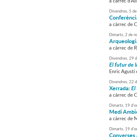
a càrrec d'Al
Divendres,
5
de
Conferència
a càrrec de C
Dimarts,
2
de
n
Arqueologi
a càrrec de 
Divendres,
29
d
El futur de 
Enric Agustí 
Divendres,
22
d
Xerrada:
El
a càrrec de 
Dimarts,
19
d'
o
Medi Ambi
a càrrec de M
Dimarts,
19
d'
o
Converses a