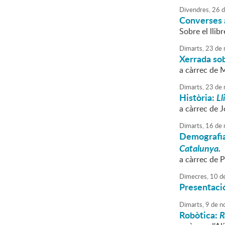
Divendres,
26
d
Converses 
Sobre el llib
Dimarts,
23
de
Xerrada sob
a càrrec de 
Dimarts,
23
de
Història:
Ll
a càrrec de J
Dimarts,
16
de
Demografi
Catalunya.
a càrrec de 
Dimecres,
10
d
Presentació
Dimarts,
9
de
n
Robòtica:
R