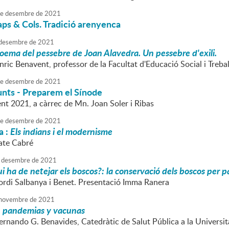
e
desembre
de
2021
aps & Cols. Tradició arenyenca
desembre
de
2021
poema del pessebre de Joan Alavedra. Un pessebre d'exili.
nric Benavent, professor de la Facultat d'Educació Social i Trebal
e
desembre
de
2021
nts - Preparem el Sínode
nt 2021, a càrrec de Mn. Joan Soler i Ribas
e
desembre
de
2021
a :
Els indians i el modernisme
Tate Cabré
desembre
de
2021
i ha de netejar els boscos?: la conservació dels boscos per pa
Jordi Salbanya i Benet. Presentació Imma Ranera
novembre
de
2021
, pandemias y vacunas
Fernando G. Benavides, Catedràtic de Salut Pública a la Univers