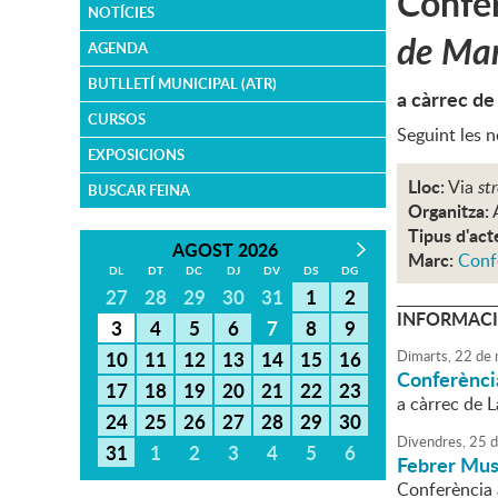
Confer
NOTÍCIES
de Mar
AGENDA
BUTLLETÍ MUNICIPAL (ATR)
a càrrec de
CURSOS
Seguint les 
EXPOSICIONS
Lloc:
Via
st
BUSCAR FEINA
Organitza:
Tipus d'act
AGOST 2026
Marc:
Conf
DL
DT
DC
DJ
DV
DS
DG
27
28
29
30
31
1
2
INFORMACI
3
4
5
6
7
8
9
10
11
12
13
14
15
16
Dimarts,
22
de
Conferència
17
18
19
20
21
22
23
a càrrec de 
24
25
26
27
28
29
30
Divendres,
25
d
31
1
2
3
4
5
6
Febrer Musi
Conferència 