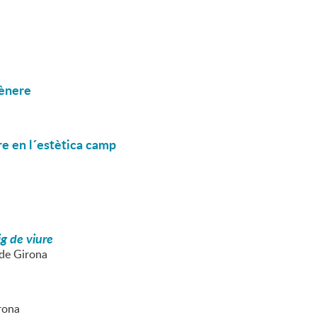
gènere
re en l´estètica camp
ig de viure
 de Girona
irona