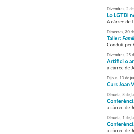
Divendres,
2
de
Lo LGTBI no
A càrrec de 
Dimecres,
30
d
Taller:
Famíl
Conduït per 
Divendres,
25
d
Artifici o 
a càrrec de
Dijous,
10
de
ju
Curs Joan 
Dimarts,
8
de
ju
Conferència
a càrrec de J
Dimarts,
1
de
ju
Conferència
a càrrec de J