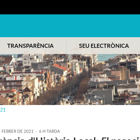
TRANSPARÈNCIA
SEU ELECTRÒNICA
021
E
FEBRER
DE
2021
-
6 H TARDA