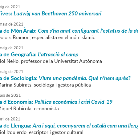
ig
de
2021
Vives:
Ludwig van Beethoven 250 aniversari
maig
de
2021
a de Món Àrab:
Com s'ha anat configurant l'estatus de la do
Dolors Bramon, especialista en el món islàmic
maig
de
2021
a de Geografia:
L'atracció al camp
iol Nel·lo, professor de la Universitat Autònoma
maig
de
2021
a de Sociologia:
Viure una pandèmia. Què n'hem après?
arina Subirats, sociòloga i gestora pública
aig
de
2021
a d'Economia:
Política econòmica i crisi Covid-19
Miquel Rubirola, economista
ril
de
2021
a de Llengua:
Ara i aquí, ensenyarem el català com una lle
iol Izquierdo, escriptor i gestor cultural