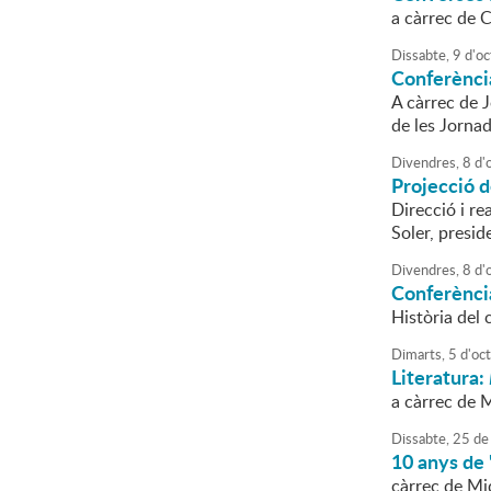
a càrrec de 
Dissabte,
9
d'
oc
Conferènci
A càrrec de 
de les Jorna
Divendres,
8
d'
Projecció 
Direcció i re
Soler, presid
Divendres,
8
d'
Conferènci
Història del
Dimarts,
5
d'
oc
Literatura:
a càrrec de M
Dissabte,
25
de
10 anys de 
càrrec de Mi