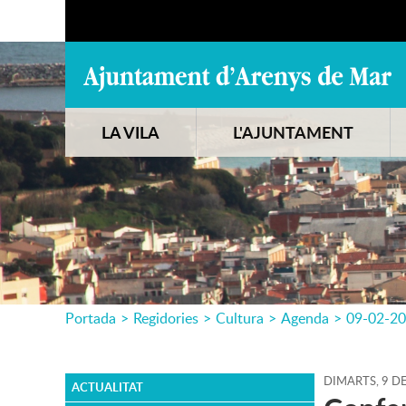
LA VILA
L'AJUNTAMENT
Portada
>
Regidories
>
Cultura
>
Agenda
>
09-02-2
DIMARTS,
9
D
ACTUALITAT