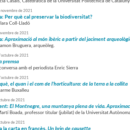
ícia Casals, Catedràtica de la Universitat Politècnica de Cataluny
novembre
de
2021
: Per què cal preservar la biodiversitat?
lara Coll-Lladó
ovembre
de
2021
a:
Aproximació al món ibèric a partir del jaciment arqueològi
Ramon Bruguera, arqueòleg.
'
octubre
de
2021
la premsa
conversa amb el periodista Enric Sierra
'
octubre
de
2021
 què, el quan i el com de l'horticultura: de la terra a la collita
Carme Buxalleu
ctubre
de
2021
ent:
El Montnegre, una muntanya plena de vida. Aproximació a
artí Boada, professor titular (jubilat) de la Universitat Autònom
ctubre
de
2021
 la carta en francès.
Un brin de causette