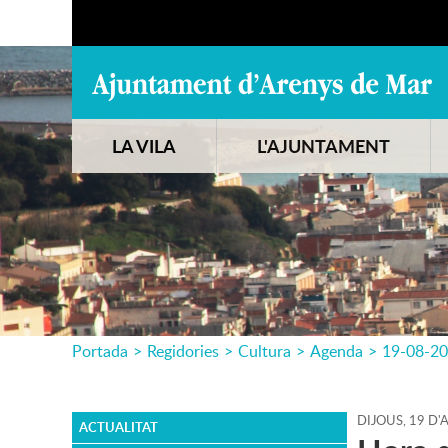
LA VILA
L'AJUNTAMENT
Portada
>
Regidories
>
Cultura
>
Agenda
>
19-08-2
DIJOUS,
19
D'
ACTUALITAT