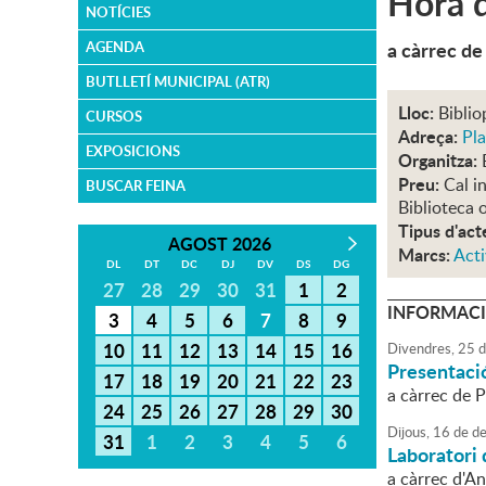
Hora d
NOTÍCIES
a càrrec de
AGENDA
BUTLLETÍ MUNICIPAL (ATR)
Lloc:
Biblio
CURSOS
Adreça:
Pla
EXPOSICIONS
Organitza:
Preu:
Cal i
BUSCAR FEINA
Biblioteca o
Tipus d'act
AGOST 2026
Marcs:
Acti
DL
DT
DC
DJ
DV
DS
DG
27
28
29
30
31
1
2
INFORMACI
3
4
5
6
7
8
9
10
11
12
13
14
15
16
Divendres,
25
d
Presentació
17
18
19
20
21
22
23
a càrrec de 
24
25
26
27
28
29
30
Dijous,
16
de
de
31
1
2
3
4
5
6
Laboratori 
a càrrec d'A