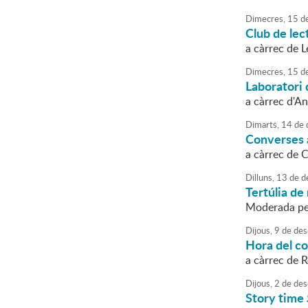
Dimecres,
15
d
Club de lec
a càrrec de 
Dimecres,
15
d
Laboratori 
a càrrec d'A
Dimarts,
14
de
Converses a
a càrrec de 
Dilluns,
13
de
d
Tertúlia de 
Moderada pe
Dijous,
9
de
des
Hora del c
a càrrec de 
Dijous,
2
de
des
Story time