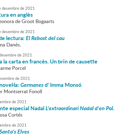
e
desembre
de
2021
tura en anglès
Leonora de Groot Bogaarts
e
desembre
de
2021
de lectura:
El Rebost del cau
nna Danés.
desembre
de
2021
 la carta en francès. Un brin de causette
Carme Porcel
esembre
de
2021
novel·la:
Germanes
d' Imma Monsó
r Montserrat Fonoll
embre
de
2021
onte especial Nadal
L'extraordinari Nadal d'en Pol
.
Rosa Cortés
embre
de
2021
Santa's Elves