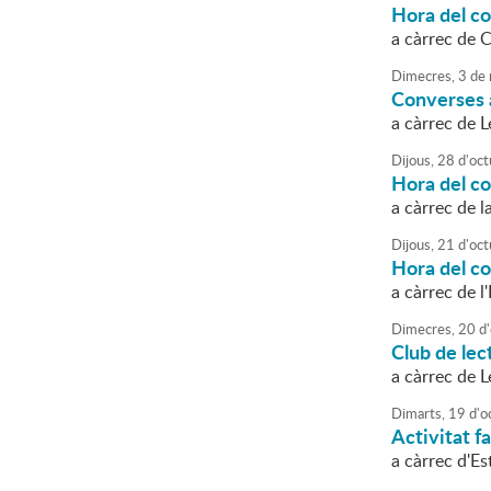
Hora del c
a càrrec de C
Dimecres,
3
de
Converses a
a càrrec de 
Dijous,
28
d'
oct
Hora del co
a càrrec de 
Dijous,
21
d'
oct
Hora del co
a càrrec de l
Dimecres,
20
d'
Club de lec
a càrrec de 
Dimarts,
19
d'
o
Activitat fa
a càrrec d'E