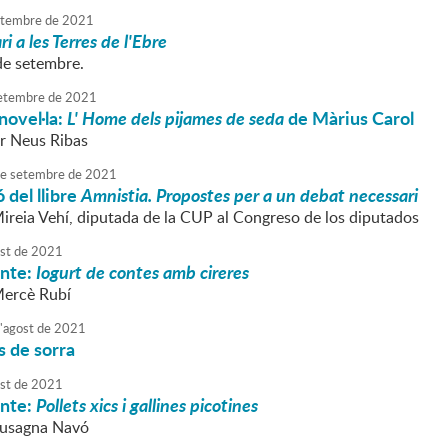
tembre
de
2021
ri a les Terres de l'Ebre
de setembre.
etembre
de
2021
novel·la:
L' Home dels pijames de seda
de Màrius Carol
r Neus Ribas
e
setembre
de
2021
 del llibre
Amnistia. Propostes per a un debat necessari
Mireia Vehí, diputada de la CUP al Congreso de los diputados
st
de
2021
onte:
Iogurt de contes amb cireres
Mercè Rubí
'
agost
de
2021
s de sorra
st
de
2021
onte:
Pollets xics i gallines picotines
Susagna Navó