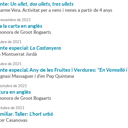
onte:
Un ullet, dos ullets, tres ullets
arme Vera. Activitat per a nens i nenes a partir de 4 anys
novembre
de
2021
 la carta en anglès
Leonora de Groot Bogaarts
ubre
de
2021
nte especial:
La Castanyera
la Montserrat Jordà
ubre
de
2021
nte especial. Any de les Fruites i Verdures:
"En Vermelló i
'Ignasi Massaguer i d'en Pep Quintana
octubre
de
2021
tura en anglès
Leonora de Groot Bogaarts
ctubre
de
2021
miliar. Taller:
L'hort urbà
ster Casanovas