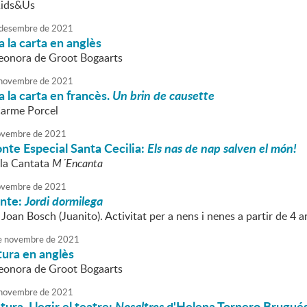
Kids&Us
desembre
de
2021
 la carta en anglès
Leonora de Groot Bogaarts
novembre
de
2021
 la carta en francès.
Un brin de causette
Carme Porcel
vembre
de
2021
nte Especial Santa Cecilia:
Els nas de nap salven el món!
 la Cantata
M´Encanta
vembre
de
2021
onte:
Jordi dormilega
 Joan Bosch (Juanito). Activitat per a nens i nenes a partir de 4 a
e
novembre
de
2021
tura en anglès
Leonora de Groot Bogaarts
novembre
de
2021
tura. Llegir el teatre:
Nosaltres
d'Helena Tornero Brugué