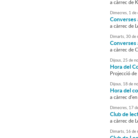
a càrrec de 
Dimecres,
1
de
Converses a
a càrrec de 
Dimarts,
30
de
Converses a
a càrrec de 
Dijous,
25
de
no
Hora del Co
Projecció de
Dijous,
18
de
no
Hora del c
a càrrec d'en
Dimecres,
17
d
Club de lec
a càrrec de 
Dimarts,
16
de
Club de Lec