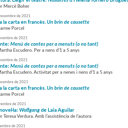
r Mercè Boher
novembre
de
2021
 la carta en francès.
Un brin de causette
Carme Porcel
vembre
de
2021
onte:
Menú de contes per a menuts (o no tant)
Martha Escudero. Per a nens d'1 a 5 anys
vembre
de
2021
onte:
Menú de contes per a menuts (o no tant)
artha Escudero. Activitat per a nenes i nens d'1 a 5 anys
ovembre
de
2021
 la carta en francès.
Un brin de causette
Carme Porcel
vembre
de
2021
novel·la:
Wolfgang
de Laia Aguilar
 Teresa Verdura. Amb l'assistència de l'autora
embre
de
2021