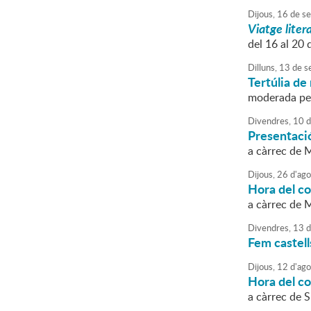
Dijous,
16
de
se
Viatge litera
del 16 al 20 
Dilluns,
13
de
s
Tertúlia de 
moderada pe
Divendres,
10
d
Presentació
a càrrec de 
Dijous,
26
d'
ago
Hora del c
a càrrec de 
Divendres,
13
d
Fem castell
Dijous,
12
d'
ago
Hora del c
a càrrec de 