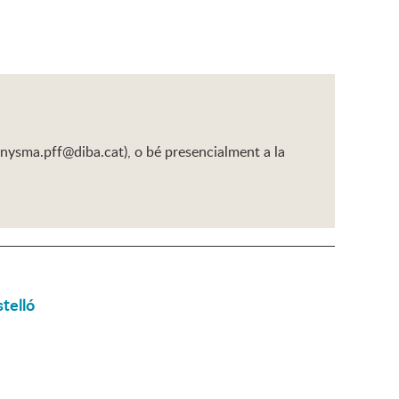
enysma.pff@diba.cat), o bé presencialment a la
telló