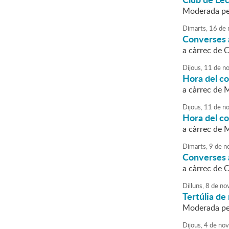
Moderada pe
Dimarts,
16
de
Converses a
a càrrec de 
Dijous,
11
de
no
Hora del c
a càrrec de 
Dijous,
11
de
no
Hora del c
a càrrec de M
Dimarts,
9
de
n
Converses a
a càrrec de 
Dilluns,
8
de
no
Tertúlia de 
Moderada per
Dijous,
4
de
nov