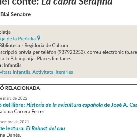
el conte:
La cabra Serafina
 Blai Senabre
platja
tja de la Picòrdia
Biblioteca - Regidoria de Cultura
nscripció prèvia per telèfon (937923253), correu electrònic (b.ar
 a la Biblioplatja. Places limitades.
e:
Infantils
vitats infantils
,
Activitats literàries
Ó RELACIONADA
e
març
de
2022
 del llibre:
Historia de la avicultura española
de José A. Cas
Paloma Carrera Ferrer
sembre
de
2021
de lectura:
El Rebost del cau
nna Danés.