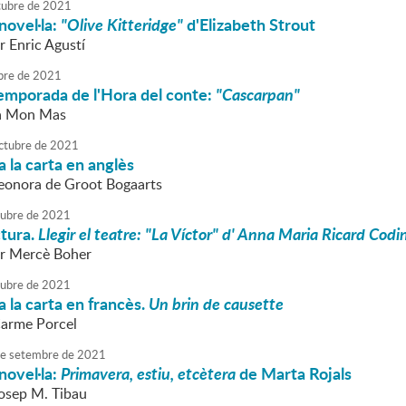
tubre
de
2021
novel·la:
"Olive Kitteridge"
d'Elizabeth Strout
 Enric Agustí
bre
de
2021
 temporada de l'Hora del conte:
"Cascarpan"
la Mon Mas
ctubre
de
2021
 la carta en anglès
Leonora de Groot Bogaarts
tubre
de
2021
ctura.
Llegir el teatre: "La Víctor" d' Anna Maria Ricard Codi
r Mercè Boher
tubre
de
2021
 la carta en francès.
Un brin de causette
Carme Porcel
e
setembre
de
2021
novel·la:
Primavera, estiu, etcètera
de Marta Rojals
Josep M. Tibau