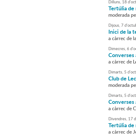
Dilluns,
18
d'
oc
Tertúlia de 
moderada per
Dijous,
7
d'
octu
Inici de la
a càrrec de 
Dimecres,
6
d'
o
Converses a
a càrrec de 
Dimarts,
5
d'
oc
Club de Le
moderada pe
Dimarts,
5
d'
oc
Converses a
a càrrec de 
Divendres,
17
d
Tertúlia de 
a càrrec de 