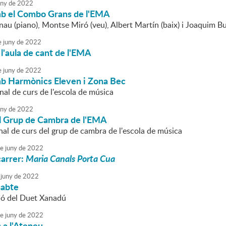
uny
de
2022
b el Combo Grans de l'EMA
au (piano), Montse Miró (veu), Albert Martín (baix) i Joaquim Bu
e
juny
de
2022
l'aula de cant de l'EMA
e
juny
de
2022
b Harmònics Eleven i Zona Bec
nal de curs de l'escola de música
uny
de
2022
l Grup de Cambra de l'EMA
nal de curs del grup de cambra de l'escola de música
e
juny
de
2022
carrer:
Maria Canals Porta Cua
juny
de
2022
sabte
ió del Duet Xanadú
e
juny
de
2022
 a l'Ateneu