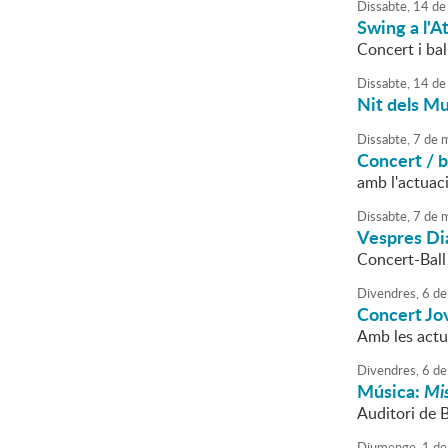
Dissabte,
14
de
Swing a l'A
Concert i ba
Dissabte,
14
de
Nit dels M
Dissabte,
7
de
m
Concert / b
amb l'actuac
Dissabte,
7
de
m
Vespres Di
Concert-Ball 
Divendres,
6
de
Concert Jo
Amb les actu
Divendres,
6
de
Música:
Mi
Auditori de 
Diumenge,
1
de