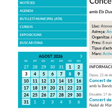
Conce
NOTÍCIES
amb
Els Du
AGENDA
BUTLLETÍ MUNICIPAL (ATR)
Lloc:
Atene
CURSOS
Adreça:
An
EXPOSICIONS
Organitza:
Preu:
8 eur
BUSCAR FEINA
Tipus d'act
Marc:
Activ
AGOST 2026
DL
DT
DC
DJ
DV
DS
DG
27
28
29
30
31
1
2
INFORMACI
3
4
5
6
7
8
9
Dijous,
22
de
de
Concert de
10
11
12
13
14
15
16
amb la Banda
17
18
19
20
21
22
23
24
25
26
27
28
29
30
Dissabte,
17
de
Concert de
31
1
2
3
4
5
6
Nadal de Mare