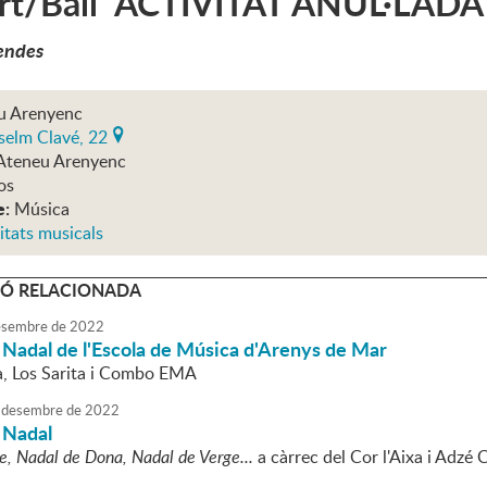
rt/Ball ACTIVITAT ANUL·LADA
endes
u Arenyenc
selm Clavé, 22
Ateneu Arenyenc
os
e:
Música
itats musicals
Ó RELACIONADA
sembre
de
2022
 Nadal de l'Escola de Música d'Arenys de Mar
, Los Sarita i Combo EMA
desembre
de
2022
 Nadal
, Nadal de Dona, Nadal de Verge...
a càrrec del Cor l'Aixa i Adzé