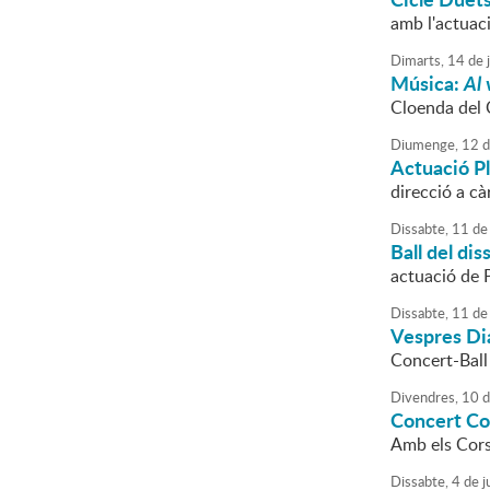
amb l'actuaci
Dimarts,
14
de
Música:
Al 
Cloenda del 
Diumenge,
12
d
Actuació Pl
direcció a c
Dissabte,
11
de
Ball del dis
actuació de P
Dissabte,
11
de
Vespres Di
Concert-Ball 
Divendres,
10
d
Concert Co
Amb els Cors
Dissabte,
4
de
j