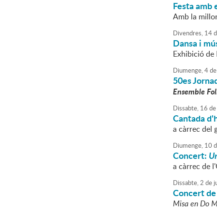
Festa amb 
Amb la millor
Divendres,
14
d
Dansa i mús
Exhibició de
Diumenge,
4
de
50es Jornad
Ensemble Fo
Dissabte,
16
de
Cantada d'
a càrrec del
Diumenge,
10
d
Concert:
Un
a càrrec de 
Dissabte,
2
de
ju
Concert de
Misa en Do M