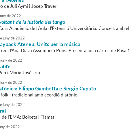
ó de Juli Aymí i Josep Traver
juny
de
2022
voltant de la història del tango
Curs Acadèmic de l'Aula d'Extensió Universitària. Concert amb e
e
juny
de
2022
ayback Ateneu: Units per la música
àrrec d'Ana Díaz i Assumpció Pons. Presentació a càrrec de Rosa
juny
de
2022
sabte
ep i Maria José Trio
juny
de
2022
atònics: Filippo Gambetta e Sergio Caputo
folk i tradicional amb acordió diatònic
e
juny
de
2022
ral
 de l'EMA: Boixets i Tiamat
uny
de
2022