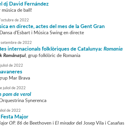
el dj David Fernández
 música de ball!
'
octubre
de
2022
ica en directe, actes del mes de la Gent Gran
 Dansa d'Esbart i Música Swing en directe
setembre
de
2022
es internacionals folklòriques de Catalunya:
Romania
lk Românașul
, grup folklòric de Romania
juliol
de
2022
havaneres
 grup Mar Brava
e
juliol
de
2022
 pom de verol
l'Orquestrina Synerenca
liol
de
2022
 Festa Major
ajor OP. 86
de Beethoven i
El mirador
del Josep Vila i Casañas