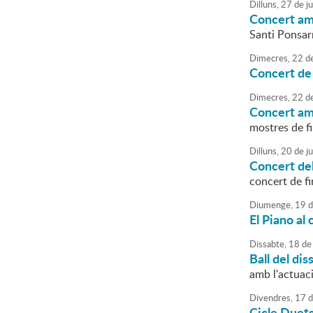
Dilluns,
27
de
j
Concert am
Santi Ponsarn
Dimecres,
22
d
Concert de 
Dimecres,
22
d
Concert am
mostres de fi
Dilluns,
20
de
j
Concert de
concert de fi
Diumenge,
19
d
El Piano al 
Dissabte,
18
de
Ball del dis
amb l'actuac
Divendres,
17
d
Cicle Duets