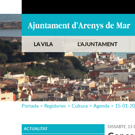
LA VILA
L'AJUNTAMENT
Portada
>
Regidories
>
Cultura
>
Agenda
>
15-01-2
DISSABTE,
15
ACTUALITAT