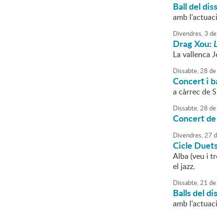
Ball del dis
amb l'actuac
Divendres,
3
de
Drag Xou:
L
La vallenca J
Dissabte,
28
de
Concert i b
a càrrec de S
Dissabte,
28
de
Concert de
Divendres,
27
d
Cicle Duets
Alba (veu i t
el jazz.
Dissabte,
21
de
Balls del di
amb l'actuaci