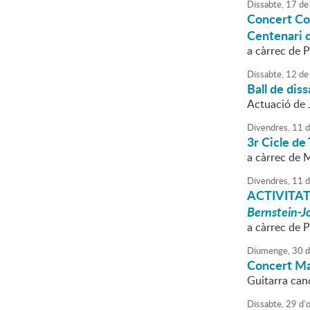
Dissabte,
17
de
Concert Co
Centenari 
a càrrec de 
Dissabte,
12
de
Ball de dis
Actuació de 
Divendres,
11
d
3r Cicle de 
a càrrec de
Divendres,
11
d
ACTIVITAT
Bernstein-J
a càrrec de 
Diumenge,
30
d
Concert M
Guitarra can
Dissabte,
29
d'