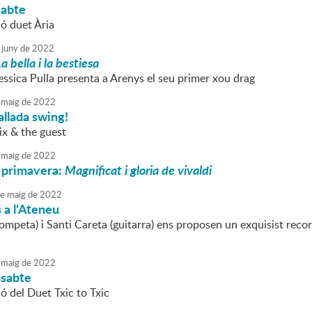
sabte
ió duet Ària
juny
de
2022
a bella i la bestiesa
essica Pulla presenta a Arenys el seu primer xou drag
maig
de
2022
allada swing!
ix & the guest
maig
de
2022
 primavera:
Magnificat i gloria de vivaldi
e
maig
de
2022
 a l'Ateneu
rompeta) i Santi Careta (guitarra) ens proposen un exquisist recor
maig
de
2022
ssabte
ó del Duet Txic to Txic