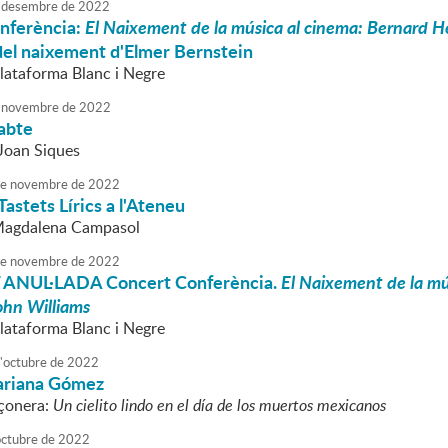
desembre
de
2022
nferència:
El Naixement de la música al cinema: Bernard H
del naixement d'Elmer Bernstein
Plataforma Blanc i Negre
novembre
de
2022
sabte
Joan Siques
e
novembre
de
2022
Tastets Lírics a l'Ateneu
 Magdalena Campasol
e
novembre
de
2022
 ANUL·LADA Concert Conferència.
El Naixement de la m
ohn Williams
Plataforma Blanc i Negre
'
octubre
de
2022
ariana Gómez
çonera:
Un cielito lindo en el día de los muertos mexicanos
octubre
de
2022