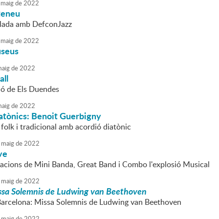
maig
de
2022
teneu
llada amb DefconJazz
maig
de
2022
useus
aig
de
2022
all
ió de Els Duendes
aig
de
2022
atònics: Benoit Guerbigny
folk i tradicional amb acordió diatònic
maig
de
2022
ve
acions de Mini Banda, Great Band i Combo l'explosió Musical
maig
de
2022
ssa Solemnis de Ludwing van Beethoven
Barcelona: Missa Solemnis de Ludwing van Beethoven
maig
de
2022