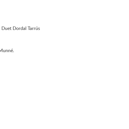
l Duet Dordal Tarrús
 Munné.