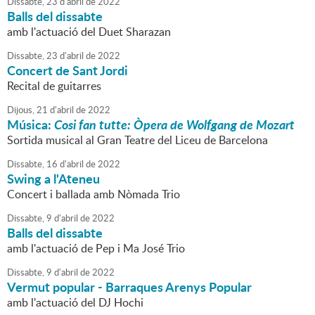
Dissabte,
23
d'
abril
de
2022
Balls del dissabte
amb l'actuació del Duet Sharazan
Dissabte,
23
d'
abril
de
2022
Concert de Sant Jordi
Recital de guitarres
Dijous,
21
d'
abril
de
2022
Música:
Cosi fan tutte: Òpera de Wolfgang de Mozart
Sortida musical al Gran Teatre del Liceu de Barcelona
Dissabte,
16
d'
abril
de
2022
Swing a l'Ateneu
Concert i ballada amb Nòmada Trio
Dissabte,
9
d'
abril
de
2022
Balls del dissabte
amb l'actuació de Pep i Ma José Trio
Dissabte,
9
d'
abril
de
2022
Vermut popular - Barraques Arenys Popular
amb l'actuació del DJ Hochi