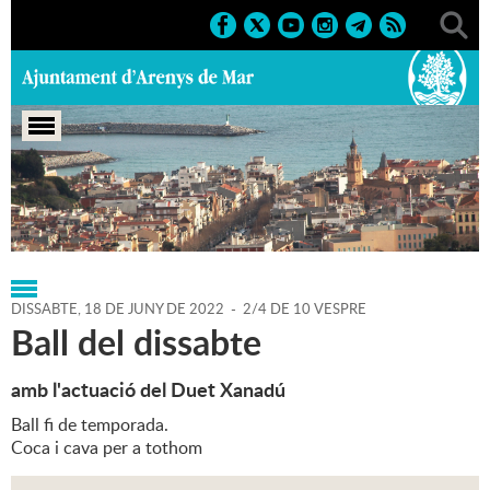
Portada
>
Regidories
>
Cultura
>
Agenda
>
18-06-2022
DISSABTE,
18
DE
JUNY
DE
2022
-
2/4 DE 10 VESPRE
Ball del dissabte
amb l'actuació del Duet Xanadú
Ball fi de temporada.
Coca i cava per a tothom