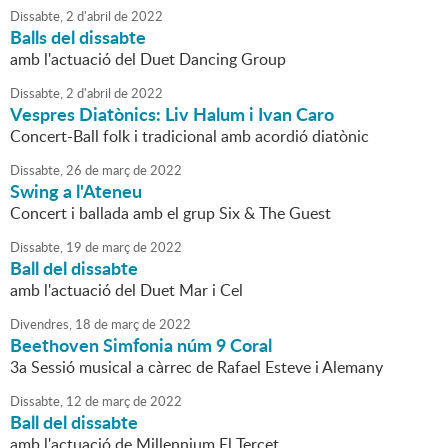
Dissabte,
2
d'
abril
de
2022
Balls del dissabte
amb l'actuació del Duet Dancing Group
Dissabte,
2
d'
abril
de
2022
Vespres Diatònics: Liv Halum i Ivan Caro
Concert-Ball folk i tradicional amb acordió diatònic
Dissabte,
26
de
març
de
2022
Swing a l'Ateneu
Concert i ballada amb el grup Six & The Guest
Dissabte,
19
de
març
de
2022
Ball del dissabte
amb l'actuació del Duet Mar i Cel
Divendres,
18
de
març
de
2022
Beethoven Simfonia núm 9 Coral
3a Sessió musical a càrrec de Rafael Esteve i Alemany
Dissabte,
12
de
març
de
2022
Ball del dissabte
amb l'actuació de Millennium El Tercet