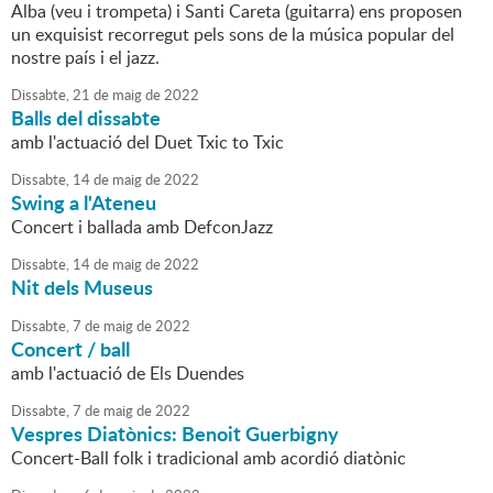
Alba (veu i trompeta) i Santi Careta (guitarra) ens proposen
un exquisist recorregut pels sons de la música popular del
nostre país i el jazz.
Dissabte,
21
de
maig
de
2022
Balls del dissabte
amb l'actuació del Duet Txic to Txic
Dissabte,
14
de
maig
de
2022
Swing a l'Ateneu
Concert i ballada amb DefconJazz
Dissabte,
14
de
maig
de
2022
Nit dels Museus
Dissabte,
7
de
maig
de
2022
Concert / ball
amb l'actuació de Els Duendes
Dissabte,
7
de
maig
de
2022
Vespres Diatònics: Benoit Guerbigny
Concert-Ball folk i tradicional amb acordió diatònic