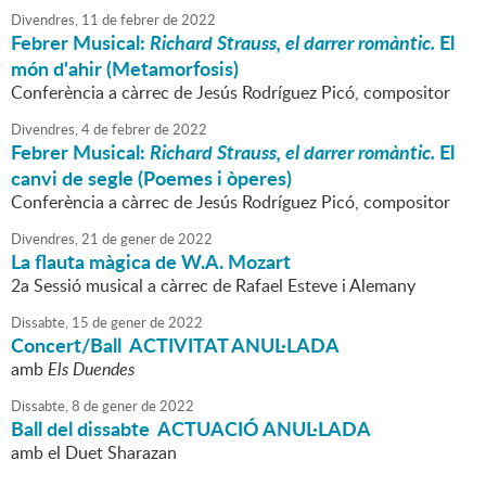
Divendres,
11
de
febrer
de
2022
Febrer Musical:
Richard Strauss, el darrer romàntic.
El
món d'ahir (Metamorfosis)
Conferència a càrrec de Jesús Rodríguez Picó, compositor
Divendres,
4
de
febrer
de
2022
Febrer Musical:
Richard Strauss, el darrer romàntic.
El
canvi de segle (Poemes i òperes)
Conferència a càrrec de Jesús Rodríguez Picó, compositor
Divendres,
21
de
gener
de
2022
La flauta màgica de W.A. Mozart
2a Sessió musical a càrrec de Rafael Esteve i Alemany
Dissabte,
15
de
gener
de
2022
Concert/Ball ACTIVITAT ANUL·LADA
amb
Els Duendes
Dissabte,
8
de
gener
de
2022
Ball del dissabte ACTUACIÓ ANUL·LADA
amb el Duet Sharazan