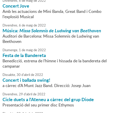
Divendres,
6
de
maig
de
2022
Concert Jove
Amb les actuacions de Mini Banda, Great Band i Combo
l'explosió Musical
Divendres,
6
de
maig
de
2022
Música:
Missa Solemnis de Ludwing van Beethoven
Auditori de Barcelona: Missa Solemnis de Ludwing van
Beethoven
Diumenge,
1
de
maig
de
2022
Festa de la Bandereta
Benedicció, estrena de l'himne i hissada de la bandereta del
campanar
Dissabte,
30
d'
abril
de
2022
Concert i ballada swing!
a càrrec d'A Munt Jazz Band. Direcció: Josep Juan
Divendres,
29
d'
abril
de
2022
Cicle duets a l'Ateneu a càrrec del grup Diode
Presentació del seu primer disc Ethymos