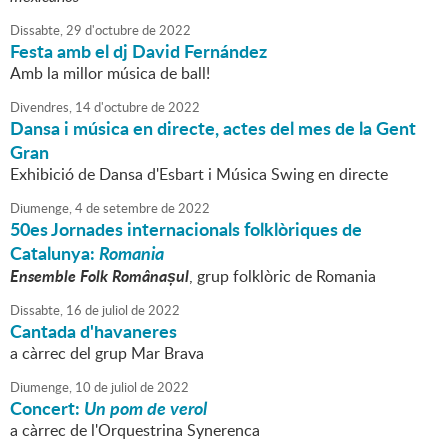
Dissabte,
29
d'
octubre
de
2022
Festa amb el dj David Fernández
Amb la millor música de ball!
Divendres,
14
d'
octubre
de
2022
Dansa i música en directe, actes del mes de la Gent
Gran
Exhibició de Dansa d'Esbart i Música Swing en directe
Diumenge,
4
de
setembre
de
2022
50es Jornades internacionals folklòriques de
Catalunya:
Romania
Ensemble Folk Românașul
, grup folklòric de Romania
Dissabte,
16
de
juliol
de
2022
Cantada d'havaneres
a càrrec del grup Mar Brava
Diumenge,
10
de
juliol
de
2022
Concert:
Un pom de verol
a càrrec de l'Orquestrina Synerenca