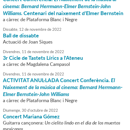
cinema: Bernard Herrmann-Elmer Bernstein-John
Williams.
Centenari del naixement d'Elmer Bernstein
a càrrec de Plataforma Blanc i Negre
Dissabte,
12
de
novembre
de
2022
Ball de dissabte
Actuació de Joan Siques
Divendres,
11
de
novembre
de
2022
3r Cicle de Tastets Lírics a l'Ateneu
a càrrec de Magdalena Campasol
Divendres,
11
de
novembre
de
2022
ACTIVITAT ANUL·LADA Concert Conferència.
El
Naixement de la música al cinema: Bernard Herrmann-
Elmer Bernstein-John Williams
a càrrec de Plataforma Blanc i Negre
Diumenge,
30
d'
octubre
de
2022
Concert Mariana Gómez
Guitarra cançonera:
Un cielito lindo en el día de los muertos
mexicanos