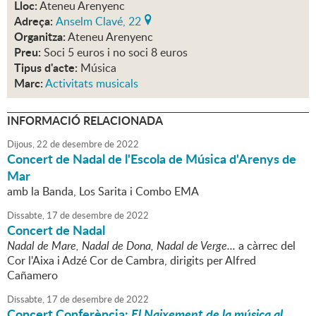
Lloc:
Ateneu Arenyenc
Adreça:
Anselm Clavé, 22
Organitza:
Ateneu Arenyenc
Preu:
Soci 5 euros i no soci 8 euros
Tipus d'acte:
Música
Marc:
Activitats musicals
INFORMACIÓ RELACIONADA
Dijous,
22
de
desembre
de
2022
Concert de Nadal de l'Escola de Música d'Arenys de
Mar
amb la Banda, Los Sarita i Combo EMA
Dissabte,
17
de
desembre
de
2022
Concert de Nadal
Nadal de Mare, Nadal de Dona, Nadal de Verge...
a càrrec del
Cor l'Aixa i Adzé Cor de Cambra, dirigits per Alfred
Cañamero
Dissabte,
17
de
desembre
de
2022
Concert Conferència:
El Naixement de la música al