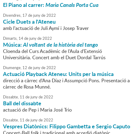
El Piano al carrer:
Maria Canals Porta Cua
Divendres,
17
de
juny
de
2022
Cicle Duets a l'Ateneu
amb l'actuació de Juli Aymí i Josep Traver
Dimarts,
14
de
juny
de
2022
Música:
Al voltant de la història del tango
Cloenda del Curs Acadèmic de l'Aula d'Extensió
Universitària. Concert amb el Duet Dordal Tarrús
Diumenge,
12
de
juny
de
2022
Actuació Playback Ateneu: Units per la música
direcció a càrrec d'Ana Díaz i Assumpció Pons. Presentació a
càrrec de Rosa Munné.
Dissabte,
11
de
juny
de
2022
Ball del dissabte
actuació de Pep i Maria José Trio
Dissabte,
11
de
juny
de
2022
Vespres Diatònics: Filippo Gambetta e Sergio Caputo
Concert-Ball folk i tradicional amb acordió diatònic