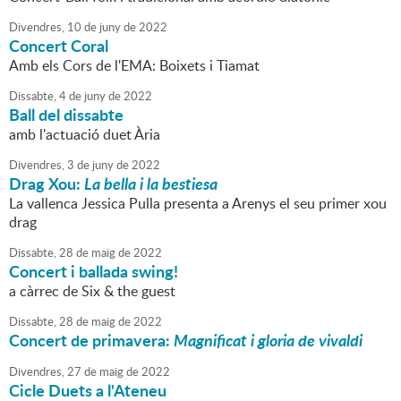
Divendres,
10
de
juny
de
2022
Concert Coral
Amb els Cors de l'EMA: Boixets i Tiamat
Dissabte,
4
de
juny
de
2022
Ball del dissabte
amb l'actuació duet Ària
Divendres,
3
de
juny
de
2022
Drag Xou:
La bella i la bestiesa
La vallenca Jessica Pulla presenta a Arenys el seu primer xou
drag
Dissabte,
28
de
maig
de
2022
Concert i ballada swing!
a càrrec de Six & the guest
Dissabte,
28
de
maig
de
2022
Concert de primavera:
Magnificat i gloria de vivaldi
Divendres,
27
de
maig
de
2022
Cicle Duets a l'Ateneu